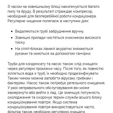
З часом на зовнішньому блоці накопичується багато
пилу та бруду. В результаті страждає компресор,
необхідний для безперебійної роботи кондиціонера.
Регулярне чищення полягаєж в наступних діях:
Видаляються грубі забруднення вручну.
Зовнішні прилади чистяться очисником високого
тиску.
На спліт-блоках ламелі акуратно знімаються
руками та миються за допомогою ганчірки.
Труби для конденсату та насос також слід очищати
через регулярні проміжки часу. Після того, як повністю
зіллється вода з труб, їх необхідно продезінфікувати.
Таким чином можна запобігти вірусам, грибкам і
бактеріям. Насос також потребує ретельного очищення.
У разі неправильного обслуговування він може
замерзнути або вийти з лад. Це зменшує потужність
охолодження та скорочує термін служби всього блоку
кондиціонування повітря. Якщо система
кондиціонування повітря використовується часто,
фільтра також необхідно регулярно очищати.