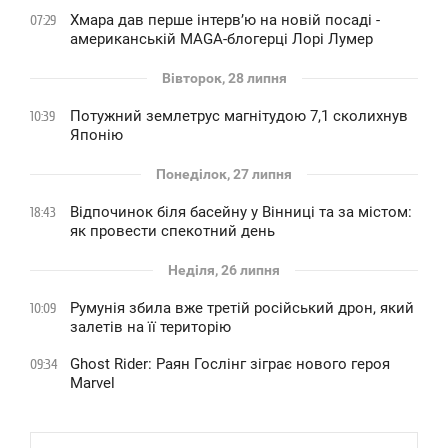
Хмара дав перше інтервʼю на новій посаді -
07:29
американській MAGA-блогерці Лорі Лумер
Вівторок, 28 липня
Потужний землетрус магнітудою 7,1 сколихнув
10:39
Японію
Понеділок, 27 липня
Відпочинок біля басейну у Вінниці та за містом:
18:43
як провести спекотний день
Неділя, 26 липня
Румунія збила вже третій російський дрон, який
10:09
залетів на її територію
Ghost Rider: Раян Гослінг зіграє нового героя
09:34
Marvel