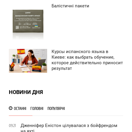
Балістичні пакети
1:28
ЕРЕДА
0
Курсы испанского языка в
5:42
Киеве: как выбрать обучение,
которое действительно приносит
ЕРЕДА
результат
0
0
НОВИНИ ДНЯ
ОСТАННІ
ГОЛОВНІ
ПОПУЛЯРНІ
Дженніфер Еністон цілувалася з бойфрендом
09:21
на яхті