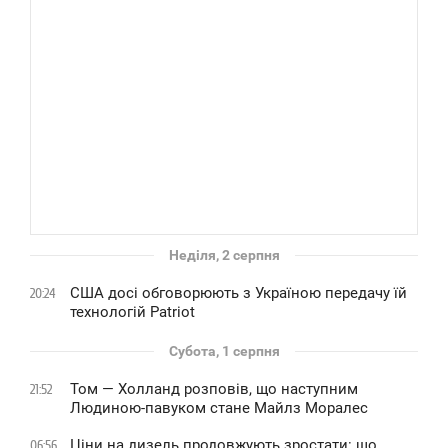
Неділя, 2 серпня
США досі обговорюють з Україною передачу їй
20:24
технологій Patriot
Субота, 1 серпня
Том — Холланд розповів, що наступним
21:52
Людиною-павуком стане Майлз Моралес
Ціни на дизель продовжують зростати: що
06:56