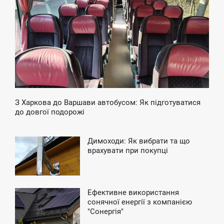
ВТОРОК
З Харкова до Варшави автобусом: Як підготуватися
до довгої подорожі
Димоходи: Як вибрати та що
7:50
врахувати при покупці
ПОНЕДІЛОК
Ефективне використання
2:47
сонячної енергії з компанією
"Сонергія"
УБОТА