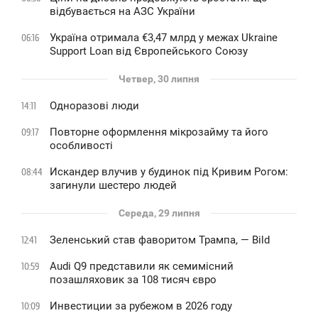
відбувається на АЗС України
Україна отримала €3,47 млрд у межах Ukraine
06:16
Support Loan від Європейського Союзу
Четвер, 30 липня
Одноразові люди
14:11
Повторне оформлення мікрозайму та його
09:17
особливості
Искандер влучив у будинок під Кривим Рогом:
08:44
загинули шестеро людей
Середа, 29 липня
Зеленський став фаворитом Трампа, — Bild
12:41
Audi Q9 представили як семимісний
10:59
позашляховик за 108 тисяч євро
Инвестиции за рубежом в 2026 году
10:09