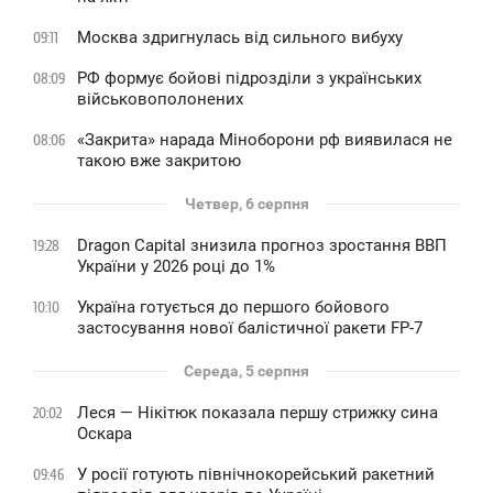
Москва здригнулась від сильного вибуху
09:11
РФ формує бойові підрозділи з українських
08:09
військовополонених
«Закрита» нарада Міноборони рф виявилася не
08:06
такою вже закритою
Четвер, 6 серпня
Dragon Capital знизила прогноз зростання ВВП
19:28
України у 2026 році до 1%
Україна готується до першого бойового
10:10
застосування нової балістичної ракети FP-7
Середа, 5 серпня
Леся — Нікітюк показала першу стрижку сина
20:02
Оскара
У росії готують північнокорейський ракетний
09:46