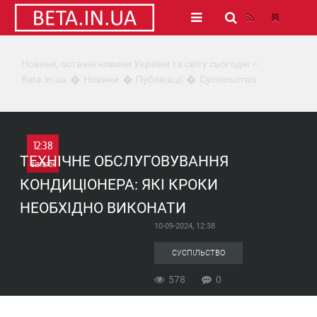
Новини, останні новини України та світу сьогодні —
Beta.in.ua
Новини
Публікації
Суспільство
12:38
ТЕХНІЧНЕ ОБСЛУГОВУВАННЯ
ВІВТОРОК
КОНДИЦІОНЕРА: ЯКІ КРОКИ
0
НЕОБХІДНО ВИКОНАТИ
10-09-2024, 12:38
578
СУСПІЛЬСТВО
578
0