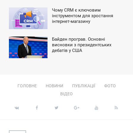
Чому CRM є ключовим
7:30
інструментом для зростання
інтернет-магазину
ЕТВЕР
Байден програв. Основні
3:47
висновки з президентських
дебатів у США
ЯТНИЦЯ
ГОЛОВНЕ
НОВИНИ
ПУБЛІКАЦІЇ
ФОТО
ВІДЕО