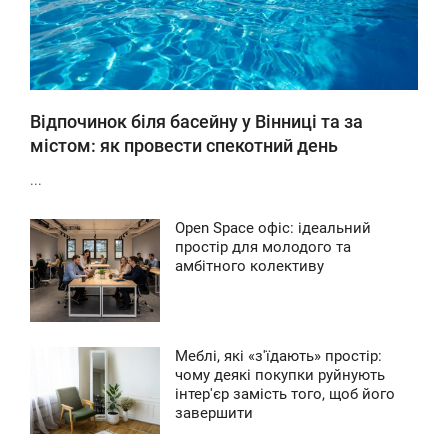
Відпочинок біля басейну у Вінниці та за
містом: як провести спекотний день
...
Open Space офіс: ідеальний
4:42
простір для молодого та
амбітного колективу
ЕТВЕР
136
Меблі, які «з'їдають» простір:
7:41
чому деякі покупки руйнують
інтер'єр замість того, щоб його
УБОТА
завершити
0