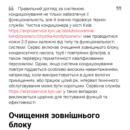
Правильний догляд за системою
кондиціонування не тільки забезпечує її
функціональність, але й значно подовжує термін
служби. Чистка кондиціонера у місті Київ:
https://airproservice.kyiv.ua/obsluhovuvannia-
kondytsioneriv/chystka-kondytsioneriv/
має проводитися
кожні 2-3 роки залежно від типу та функціональності
системи. Сервіс включає очищення зовнішнього блоку,
конденсатного насоса, труб і повітряних фільтрів, а
також перевірку герметичності кваліфікованим
персоналом. Однак, якщо система кондиціонування
повітря піддається особливо високим навантаженням,
наприклад, коли використовується в дуже вологих
приміщеннях, або працює цілий рік, інтервал технічного
обслуговування може бути коротшим. Сервісна служба:
https://airproservice.kyiv.ua/
у таких випадках
викликається щорічно для тестування функцій та
ефективності.
Очищення зовнішнього
блоку