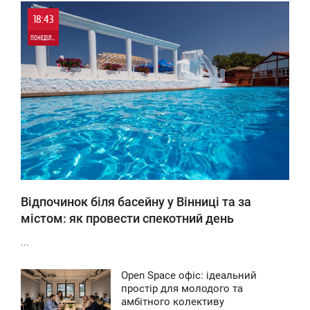
18:43
ПОНЕДІЛОК
0
72
Відпочинок біля басейну у Вінниці та за
містом: як провести спекотний день
...
Open Space офіс: ідеальний
4:42
простір для молодого та
амбітного колективу
ЕТВЕР