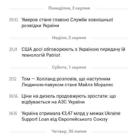
Понеділок, 3 серпня
Умеров стане главою Служби зовнішньої
09:43
розвідки України
Неділя, 2 серпня
США досі обговорюють з Україною передачу їй
20:24
технологій Patriot
Субота, 1 серпня
Том — Холланд розповів, що наступним
21:52
Людиною-павуком стане Майлз Моралес
Ціни на дизель продовжують зростати: що
06:56
відбувається на АЗС України
Україна отримала €3,47 млрд у межах Ukraine
06:16
Support Loan від Європейського Союзу
Четвер, 30 липня