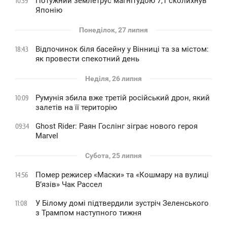
Потужний землетрус магнітудою 7,1 сколихнув
10:39
Японію
Понеділок, 27 липня
Відпочинок біля басейну у Вінниці та за містом:
18:43
як провести спекотний день
Неділя, 26 липня
Румунія збила вже третій російський дрон, який
10:09
залетів на її територію
Ghost Rider: Раян Гослінг зіграє нового героя
09:34
Marvel
Субота, 25 липня
Помер режисер «Маски» та «Кошмару на вулиці
14:56
В’язів» Чак Рассел
У Білому домі підтвердили зустріч Зеленського
11:08
з Трампом наступного тижня