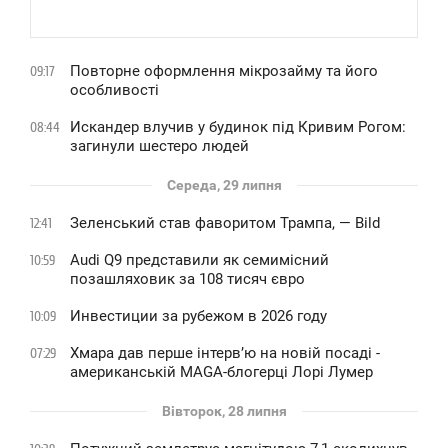
Повторне оформлення мікрозайму та його
09:17
особливості
Искандер влучив у будинок під Кривим Рогом:
08:44
загинули шестеро людей
Середа, 29 липня
Зеленський став фаворитом Трампа, — Bild
12:41
Audi Q9 представили як семимісний
10:59
позашляховик за 108 тисяч євро
Инвестиции за рубежом в 2026 году
10:09
Хмара дав перше інтервʼю на новій посаді -
07:29
американській MAGA-блогерці Лорі Лумер
Вівторок, 28 липня