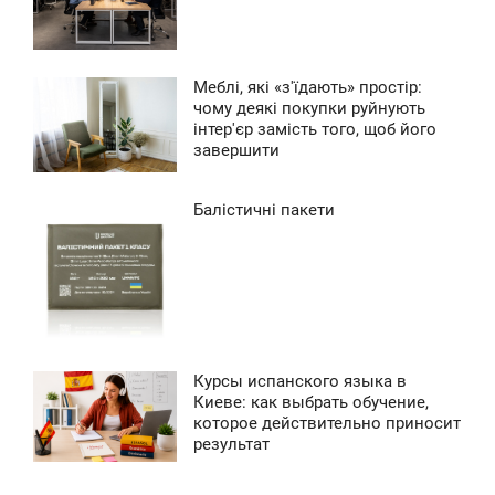
124
Меблі, які «з'їдають» простір:
7:41
чому деякі покупки руйнують
інтер'єр замість того, щоб його
УБОТА
завершити
0
Балістичні пакети
1:28
ЕРЕДА
0
Курсы испанского языка в
5:42
Киеве: как выбрать обучение,
которое действительно приносит
ЕРЕДА
результат
0