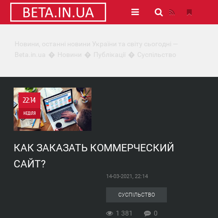
Новини, останні новини України та світу сьогодні —
Beta.in.ua
Новини
Публікації
Суспільство
22:14
НЕДІЛЯ
0
КАК ЗАКАЗАТЬ КОММЕРЧЕСКИЙ
1 381
САЙТ?
14-03-2021, 22:14
СУСПІЛЬСТВО
1 381
0