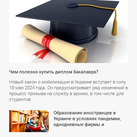
0:31
ЕДІЛЯ
Чем полезно купить диплом бакалавра?
Новый закон о мобилизации в Украине вступает в силу
18 мая 2024 года. Он предусматривает ряд изменений в
процесс призыва на службу в армию, в том числе для
студентов.
Образование иностранцев в
0:41
Украине в условиях пандемии,
однодневные фирмы и
ПОНЕДІЛОК
нововведения в обучении