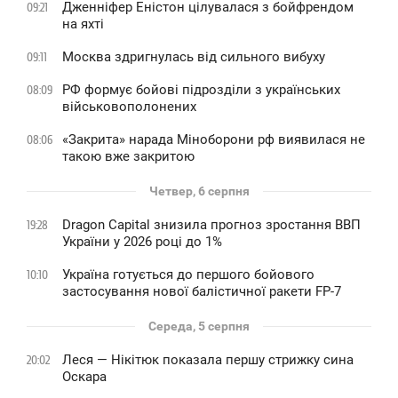
Дженніфер Еністон цілувалася з бойфрендом
09:21
на яхті
Москва здригнулась від сильного вибуху
09:11
РФ формує бойові підрозділи з українських
08:09
військовополонених
«Закрита» нарада Міноборони рф виявилася не
08:06
такою вже закритою
Четвер, 6 серпня
Dragon Capital знизила прогноз зростання ВВП
19:28
України у 2026 році до 1%
Україна готується до першого бойового
10:10
застосування нової балістичної ракети FP-7
Середа, 5 серпня
Леся — Нікітюк показала першу стрижку сина
20:02
Оскара