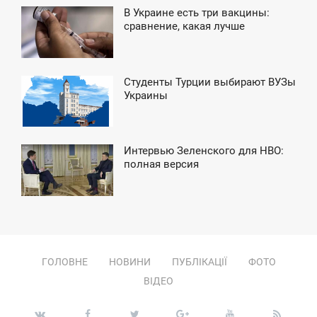
В Украине есть три вакцины:
3:37
сравнение, какая лучше
ЯТНИЦЯ
Студенты Турции выбирают ВУЗы
3:27
Украины
УБОТА
Интервью Зеленского для HBO:
8:47
полная версия
ПОНЕДІЛОК
ГОЛОВНЕ
НОВИНИ
ПУБЛІКАЦІЇ
ФОТО
ВІДЕО