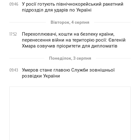
У росії готують північнокорейський ракетний
09:46
підрозділ для ударів по Україні
Вівторок, 4 серпня
Перехоплювачі, кошти на безпеку країни,
17:52
перенесення війни на територію росії: Євгеній
Хмара озвучив пріоритети для дипломатів
Понеділок, 3 серпня
Умеров стане главою Служби зовнішньої
09:43
розвідки України