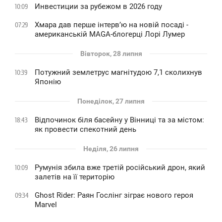
Инвестиции за рубежом в 2026 году
10:09
Хмара дав перше інтервʼю на новій посаді -
07:29
американській MAGA-блогерці Лорі Лумер
Вівторок, 28 липня
Потужний землетрус магнітудою 7,1 сколихнув
10:39
Японію
Понеділок, 27 липня
Відпочинок біля басейну у Вінниці та за містом:
18:43
як провести спекотний день
Неділя, 26 липня
Румунія збила вже третій російський дрон, який
10:09
залетів на її територію
Ghost Rider: Раян Гослінг зіграє нового героя
09:34
Marvel