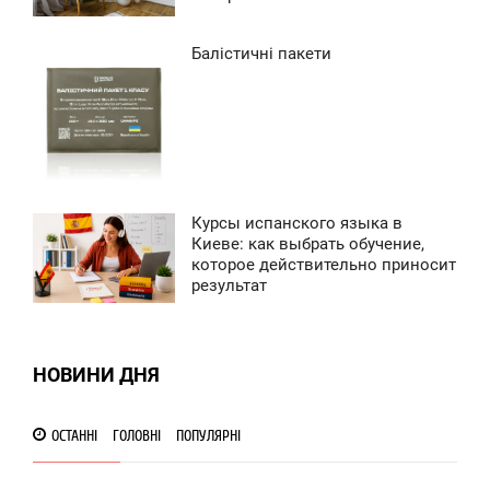
0
Балістичні пакети
1:28
ЕРЕДА
0
Курсы испанского языка в
5:42
Киеве: как выбрать обучение,
которое действительно приносит
ЕРЕДА
результат
0
0
НОВИНИ ДНЯ
ОСТАННІ
ГОЛОВНІ
ПОПУЛЯРНІ