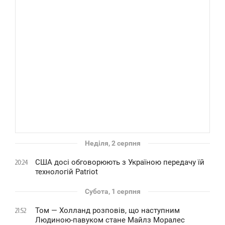
Неділя, 2 серпня
США досі обговорюють з Україною передачу їй
20:24
технологій Patriot
Субота, 1 серпня
Том — Холланд розповів, що наступним
21:52
Людиною-павуком стане Майлз Моралес