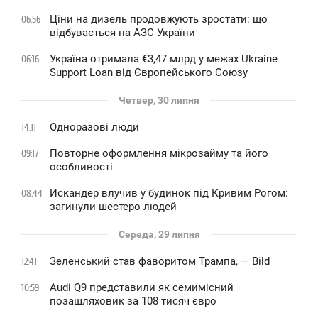
Ціни на дизель продовжують зростати: що
06:56
відбувається на АЗС України
Україна отримала €3,47 млрд у межах Ukraine
06:16
Support Loan від Європейського Союзу
Четвер, 30 липня
Одноразові люди
14:11
Повторне оформлення мікрозайму та його
09:17
особливості
Искандер влучив у будинок під Кривим Рогом:
08:44
загинули шестеро людей
Середа, 29 липня
Зеленський став фаворитом Трампа, — Bild
12:41
Audi Q9 представили як семимісний
10:59
позашляховик за 108 тисяч євро