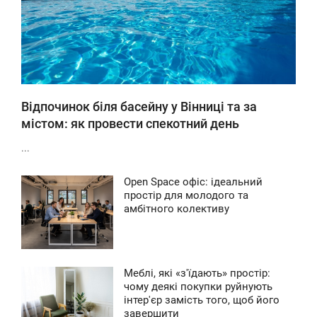
85
Відпочинок біля басейну у Вінниці та за
містом: як провести спекотний день
...
Open Space офіс: ідеальний
4:42
простір для молодого та
амбітного колективу
ЕТВЕР
136
Меблі, які «з'їдають» простір:
7:41
чому деякі покупки руйнують
інтер'єр замість того, щоб його
УБОТА
завершити