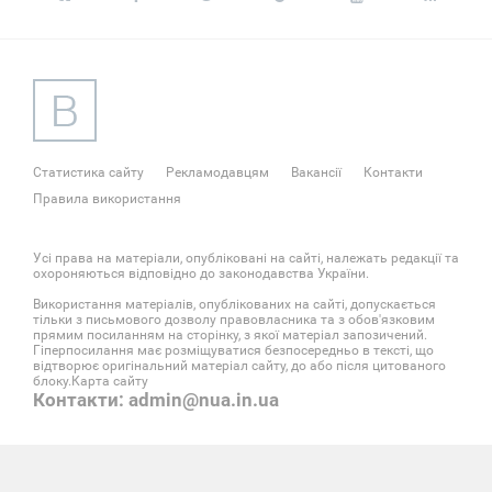
Статистика сайту
Рекламодавцям
Вакансії
Контакти
Правила використання
Усі права на матеріали, опубліковані на сайті, належать редакції та
охороняються відповідно до законодавства України.
Використання матеріалів, опублікованих на сайті, допускається
тільки з письмового дозволу правовласника та з обов'язковим
прямим посиланням на сторінку, з якої матеріал запозичений.
Гіперпосилання має розміщуватися безпосередньо в тексті, що
відтворює оригінальний матеріал сайту, до або після цитованого
блоку.
Карта сайту
Контакти: admin@nua.in.ua