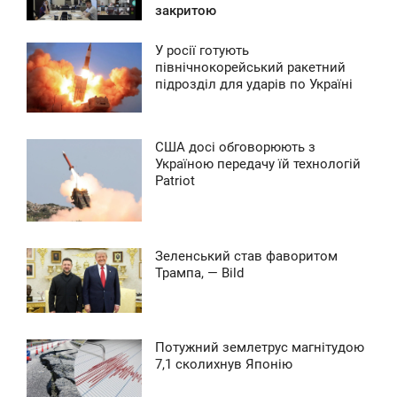
закритою
ЯТНИЦЯ
У росії готують
0
9:46
північнокорейський ракетний
підрозділ для ударів по Україні
ЕРЕДА
0
США досі обговорюють з
0:24
Україною передачу їй технологій
0
Patriot
ЕДІЛЯ
0
Зеленський став фаворитом
0
2:41
Трампа, — Bild
ЕРЕДА
0
Потужний землетрус магнітудою
0:39
7,1 сколихнув Японію
0
ВТОРОК