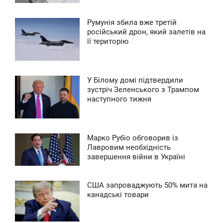
0
Румунія збила вже третій
0:09
російський дрон, який залетів на
0
її територію
ЕДІЛЯ
0
У Білому домі підтвердили
1:08
зустріч Зеленського з Трампом
0
наступного тижня
УБОТА
0
Марко Рубіо обговорив із
9:14
Лавровим необхідність
0
завершення війни в Україні
ЕТВЕР
0
США запроваджують 50% мита на
6:07
канадські товари
0
ВТОРОК