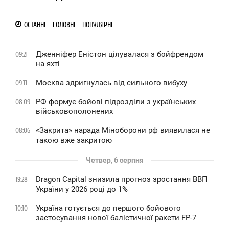
ОСТАННІ
ГОЛОВНІ
ПОПУЛЯРНІ
Дженніфер Еністон цілувалася з бойфрендом
09:21
на яхті
Москва здригнулась від сильного вибуху
09:11
РФ формує бойові підрозділи з українських
08:09
військовополонених
«Закрита» нарада Міноборони рф виявилася не
08:06
такою вже закритою
Четвер, 6 серпня
Dragon Capital знизила прогноз зростання ВВП
19:28
України у 2026 році до 1%
Україна готується до першого бойового
10:10
застосування нової балістичної ракети FP-7