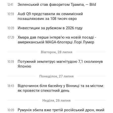
Зеленський став фаворитом Трампа, — Bild
12:41
Audi Q9 представили як семимісний
10:59
позашляховик за 108 тисяч євро
Инвестиции за рубежом в 2026 году
10:09
Хмара дав перше інтервʼю на новій посаді -
07:29
американській MAGA-блогерці Лорі Лумер
Вівторок, 28 липня
Потужний землетрус магнітудою 7,1 сколихнув
10:39
Японію
Понеділок, 27 липня
Відпочинок біля басейну у Вінниці та за містом:
18:43
як провести спекотний день
Неділя, 26 липня
Румунія збила вже третій російський дрон, який
10:09