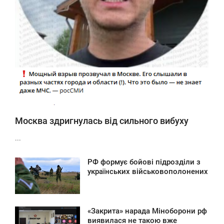
Москва здригнулась від сильного вибуху
...
РФ формує бойові підрозділи з
8:09
українських військовополонених
ЯТНИЦЯ
0
«Закрита» нарада Міноборони рф
8:06
виявилася не такою вже