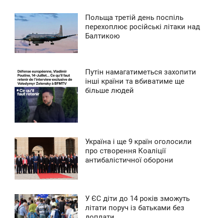
0
Польща третій день поспіль
9:53
перехоплює російські літаки над
0
Балтикою
ЕТВЕР
0
Путін намагатиметься захопити
9:09
інші країни та вбиватиме ще
0
більше людей
ВТОРОК
0
0
Україна і ще 9 країн оголосили
7:07
про створення Коаліції
антибалістичної оборони
ПОНЕДІЛОК
0
У ЄС діти до 14 років зможуть
6:46
літати поруч із батьками без
0
доплати