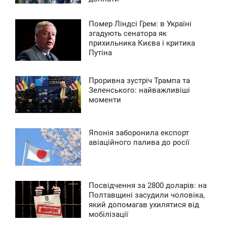
ПОНЕДІЛОК
0
Помер Ліндсі Грем: в Україні
4:33
згадують сенатора як
прихильника Києва і критика
ЕДІЛЯ
0
Путіна
0
Проривна зустріч Трампа та
4:18
Зеленського: найважливіші
0
моменти
ЕРЕДА
0
Японія заборонила експорт
4:58
авіаційного палива до росії
0
ВТОРОК
0
Посвідчення за 2800 доларів: на
12:12
Полтавщині засудили чоловіка,
0
який допомагав ухилятися від
УБОТА
мобілізації