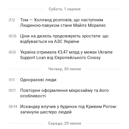
Субота, 1 серпня
Том — Холланд розповів, що наступним
21:52
Людиною-павуком стане Майлз Моралес
Ціни на дизель продовжують зростати: що
06:56
відбувається на АЗС України
Україна отримала €3,47 млрд у межах Ukraine
06:16
Support Loan від Європейського Союзу
Четвер, 30 липня
Одноразові люди
14:11
Повторне оформлення мікрозайму та його
09:17
особливості
Искандер влучив у будинок під Кривим Рогом:
08:44
загинули шестеро людей
Середа, 29 липня