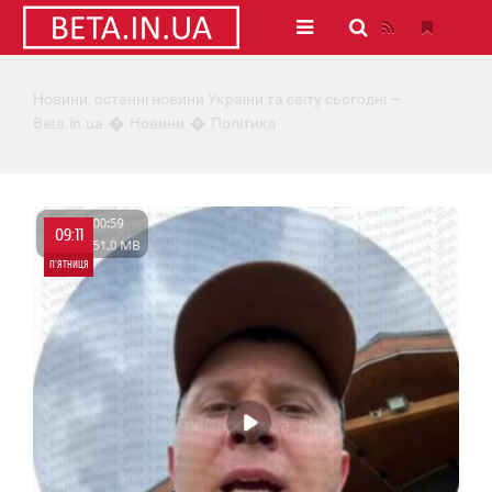
Новини, останні новини України та світу сьогодні —
Beta.in.ua
Новини
Політика
09:11
П'ЯТНИЦЯ
0
0