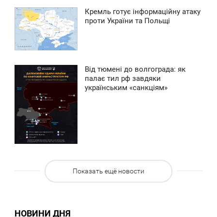
0
Кремль готує інформаційну атаку
7:53
проти України та Польщі
0
УБОТА
0
Від тюмені до волгограда: як
0
3:10
палає тил рф завдяки
українським «санкціям»
ЕРЕДА
0
0
Показать ещё новости
НОВИНИ ДНЯ