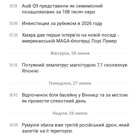
Audi Q9 представили як семимісний
10:59
позашляховик за 108 тисяч євро
Инвестиции за рубежом в 2026 году
10:09
Хмара дав перше інтервʼю на новій посаді -
07:29
американській MAGA-блогерці Лорі Лумер
Вівторок, 28 липня
Потужний землетрус магнітудою 7,1 сколихнув
10:39
Японію
Понеділок, 27 липня
Відпочинок біля басейну у Вінниці та за містом:
18:43
як провести спекотний день
Неділя, 26 липня
Румунія збила вже третій російський дрон, який
10:09
залетів на її територію