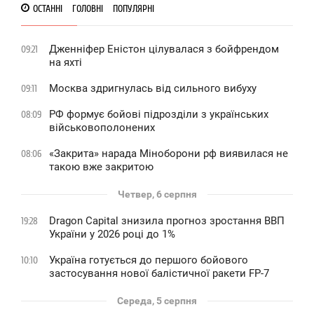
ОСТАННІ
ГОЛОВНІ
ПОПУЛЯРНІ
Дженніфер Еністон цілувалася з бойфрендом
09:21
на яхті
Москва здригнулась від сильного вибуху
09:11
РФ формує бойові підрозділи з українських
08:09
військовополонених
«Закрита» нарада Міноборони рф виявилася не
08:06
такою вже закритою
Четвер, 6 серпня
Dragon Capital знизила прогноз зростання ВВП
19:28
України у 2026 році до 1%
Україна готується до першого бойового
10:10
застосування нової балістичної ракети FP-7
Середа, 5 серпня