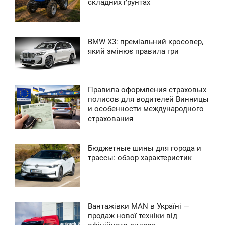
складних ґрунтах
ЯТНИЦЯ
0
BMW X3: преміальний кросовер,
2:22
який змінює правила гри
0
ЕДІЛЯ
0
Правила оформления страховых
3:03
полисов для водителей Винницы
и особенности международного
0
ЕРЕДА
страхования
0
Бюджетные шины для города и
8:32
трассы: обзор характеристик
0
ПОНЕДІЛОК
0
Вантажівки MAN в Україні —
4:14
продаж нової техніки від
0