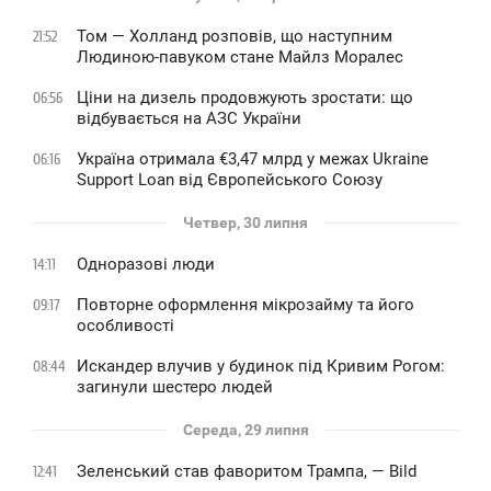
Том — Холланд розповів, що наступним
21:52
Людиною-павуком стане Майлз Моралес
Ціни на дизель продовжують зростати: що
06:56
відбувається на АЗС України
Україна отримала €3,47 млрд у межах Ukraine
06:16
Support Loan від Європейського Союзу
Четвер, 30 липня
Одноразові люди
14:11
Повторне оформлення мікрозайму та його
09:17
особливості
Искандер влучив у будинок під Кривим Рогом:
08:44
загинули шестеро людей
Середа, 29 липня
Зеленський став фаворитом Трампа, — Bild
12:41