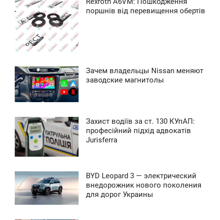
2:35
Rexroth A6VM: Пошкодження
поршнів від перевищення обертів
ЕТВЕР
0
0
421
Зачем владельцы Nissan меняют
8:10
заводские магнитолы
ЕРЕДА
0
Захист водіїв за ст. 130 КУпАП:
0:16
професійний підхід адвокатів
0
Jurisferra
ВТОРОК
0
BYD Leopard 3 — электрический
6:27
внедорожник нового поколения
0
для дорог Украины
ПОНЕДІЛОК
0