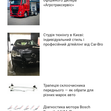
офіційного дилера
ЕТВЕР
«Агротраксервіс»
0
0
Студія тюнінгу в Києві:
7:06
індивідуальний стиль і
професійний дітейлінг від Car-Bro
ПОНЕДІЛОК
0
0
Трапеція склоочисника
6:00
переднього — як обрати для
різних марок авто
ПОНЕДІЛОК
0
Діагностика мотора Bosch