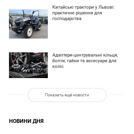
0
Китайські трактори у Львові:
8:56
практичне рішення для
0
господарства
ЕДІЛЯ
0
0
Адаптери-центрувальні кільця,
5:40
болти, гайки та аксесуари для
коліс
ЕДІЛЯ
0
Показать ещё новости
0
НОВИНИ ДНЯ