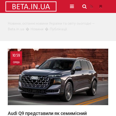
Новини, останні новини України та світу сьогодні —
Beta.in.ua
Новини
Публікації
10:59
СЕРЕДА
0
0
Audi Q9 представили як семимісний