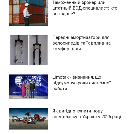
Таможенный брокер или
5:47
штатный ВЭД-специалист: кто
выгоднее?
0
ПОНЕДІЛОК
0
Передні амортизатори для
0:59
велосипедів та їх вплив на
0
комфорт їзди
УБОТА
0
Limotak - визнання, що
0
0:49
підсумовує роки системної
роботи
УБОТА
0
Як вигідно купити нову
9:51
спецтехніку в Україні у 2026 році
0
ЕТВЕР