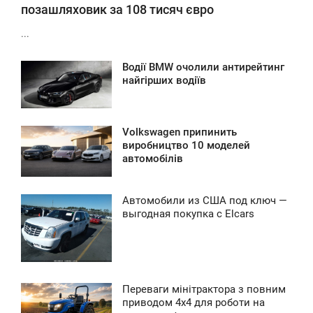
позашляховик за 108 тисяч євро
...
Водії BMW очолили антирейтинг
9:55
найгірших водіїв
ЕДІЛЯ
0
Volkswagen припинить
0:36
виробництво 10 моделей
автомобілів
ВТОРОК
0
Автомобили из США под ключ —
9:19
выгодная покупка с Elcars
УБОТА
0
Переваги мінітрактора з повним
0
3:24
приводом 4х4 для роботи на