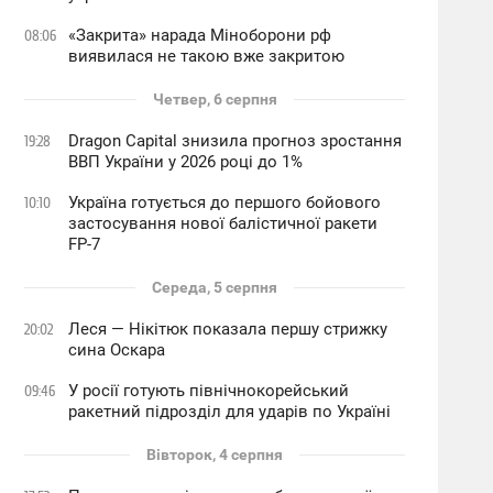
«Закрита» нарада Міноборони рф
08:06
виявилася не такою вже закритою
Четвер, 6 серпня
Dragon Capital знизила прогноз зростання
19:28
ВВП України у 2026 році до 1%
Україна готується до першого бойового
10:10
застосування нової балістичної ракети
FP-7
Середа, 5 серпня
Леся — Нікітюк показала першу стрижку
20:02
сина Оскара
У росії готують північнокорейський
09:46
ракетний підрозділ для ударів по Україні
Вівторок, 4 серпня