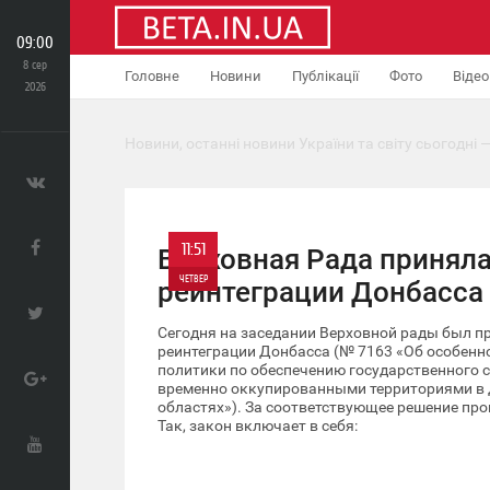
09:00
8 сер
Головне
Новини
Публікації
Фото
Відео
2026
Новини, останні новини України та світу сьогодні —
11:51
Верховная Рада приняла
ЧЕТВЕР
реинтеграции Донбасса
0
Сегодня на заседании Верховной рады был пр
реинтеграции Донбасса (№ 7163 «Об особенн
политики по обеспечению государственного 
1 256
временно оккупированными территориями в 
областях»). За соответствующее решение про
Так, закон включает в себя: