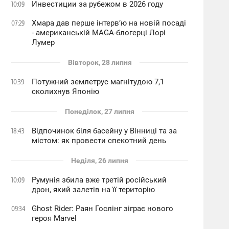
Инвестиции за рубежом в 2026 году
10:09
Хмара дав перше інтервʼю на новій посаді
07:29
- американській MAGA-блогерці Лорі
Лумер
Вівторок, 28 липня
Потужний землетрус магнітудою 7,1
10:39
сколихнув Японію
Понеділок, 27 липня
Відпочинок біля басейну у Вінниці та за
18:43
містом: як провести спекотний день
Неділя, 26 липня
Румунія збила вже третій російський
10:09
дрон, який залетів на її територію
Ghost Rider: Раян Гослінг зіграє нового
09:34
героя Marvel