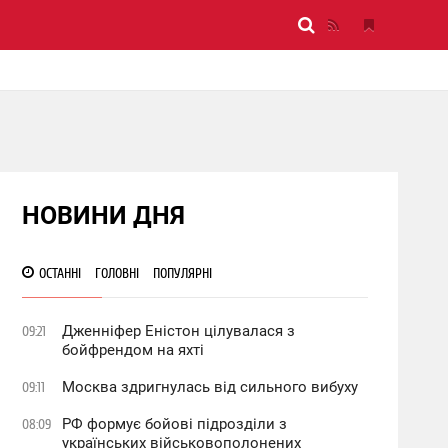
НОВИНИ ДНЯ
ОСТАННІ
ГОЛОВНІ
ПОПУЛЯРНІ
Дженніфер Еністон цілувалася з
09:21
бойфрендом на яхті
Москва здригнулась від сильного вибуху
09:11
РФ формує бойові підрозділи з
08:09
українських військовополонених