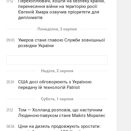
Перехоплювачі, кошти на безпеку країни,
17:52
перенесення війни на територію росії:
Євгеній Хмара озвучив пріоритети для
дипломатів
Понеділок, 3 серпня
Умеров стане главою Служби зовнішньої
09:43
розвідки України
Неділя, 2 серпня
США досі обговорюють з Україною
20:24
передачу їй технологій Patriot
Субота, 1 серпня
Том — Холланд розповів, що наступним
21:52
Людиною-павуком стане Майлз Моралес
Ціни на дизель продовжують зростати:
06:56