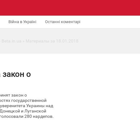
Війна в Україні
Останні коментарі
 Beta.in.ua
» Материалы за 18.01.2018
 закон о
инят закон о
остях государственной
суверенитета Украины над
Донецкой и Луганской
голосовали 280 нардепов.