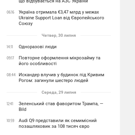
що відбувається на АЗС України
Україна отримала €3,47 млрд у межах
06:16
Ukraine Support Loan від Європейського
Союзу
Четвер, 30 липня
Одноразові люди
14:11
Повторне оформлення мікрозайму та
09:17
його особливості
Искандер влучив у будинок під Кривим
08:44
Рогом: загинули шестеро людей
Середа, 29 липня
Зеленський став фаворитом Трампа, —
12:41
Bild
Audi Q9 представили як семимісний
10:59
позашляховик за 108 тисяч євро