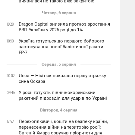
виявилася не такою вже закритою
Четвер, 6 серпня
Dragon Capital знизила прогноз зростання
19:28
ВВП України у 2026 році до 1%
Україна готується до першого бойового
10:10
застосування нової балістичної ракети
FP-7
Середа, 5 серпня
Леся — Нікітюк показала першу стрижку
20:02
сина Оскара
У росії готують північнокорейський
09:46
ракетний підрозділ для ударів по Україні
Вівторок, 4 серпня
Перехоплювачі, кошти на безпеку країни,
17:52
перенесення війни на територію росії:
Євгеній Хмара озвучив пріоритети для