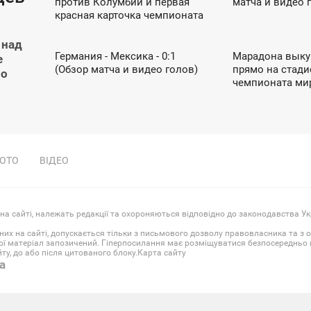
против Колумбии и первая
матча и видео 
ВІВТОРОК
ПОНЕДІЛОК
красная карточка чемпионата
ЧЕМПИОНАТ МИРА ПО ФУТБОЛУ / ФУТБОЛ
ЧЕМПИОНАТ МИРА ПО
 над
Германия - Мексика - 0:1
Марадона выку
20:36
12:47
е
(Обзор матча и видео голов)
прямо на стади
по
НЕДІЛЯ
НЕДІЛЯ
чемпионата ми
ОТО
ВІДЕО
 на сайті, належать редакції та охороняються відповідно до законодавства Ук
них на сайті, допускається тільки з письмового дозволу правовласника та з 
ої матеріал запозичений. Гіперпосилання має розміщуватися безпосередньо в
у, до або після цитованого блоку.
Карта сайту
a