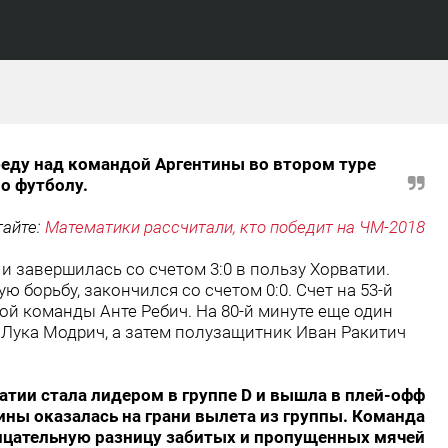
еду над командой Аргентины во втором туре
о футболу.
тайте:
Математики рассчитали, кто победит на ЧМ-2018
 завершилась со счетом 3:0 в пользу Хорватии.
ю борьбу, закончился со счетом 0:0. Счет на 53-й
й команды Анте Ребич. На 80-й минуте еще один
 Лука Модрич, а затем полузащитник Иван Ракитич
тии стала лидером в группе D и вышла в плей-офф
ины оказалась на грани вылета из группы. Команда
рицательную разницу забитых и пропущенных мячей