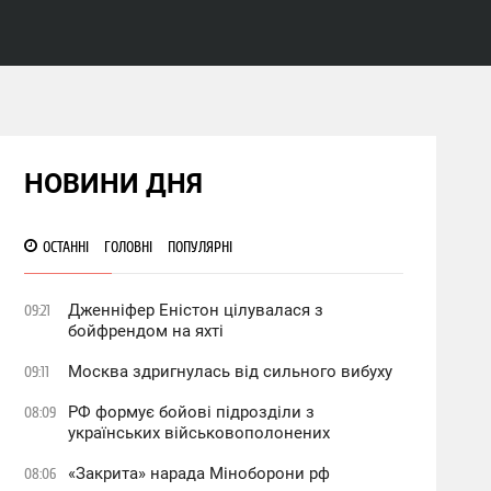
НОВИНИ ДНЯ
ОСТАННІ
ГОЛОВНІ
ПОПУЛЯРНІ
Дженніфер Еністон цілувалася з
09:21
бойфрендом на яхті
Москва здригнулась від сильного вибуху
09:11
РФ формує бойові підрозділи з
08:09
українських військовополонених
«Закрита» нарада Міноборони рф
08:06