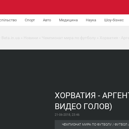
спільство
Спорт
Авто
Медицина
Наука
Шоу-бізнес
 Beta.in.ua
»
Новини
»
Чемпионат мира по футболу
» Хорватия - Арге
ХОРВАТИЯ - АРГЕН
ВИДЕО ГОЛОВ)
21-06-2018, 23:46
ЧЕМПИОНАТ МИРА ПО ФУТБОЛУ / ФУТБОЛ /