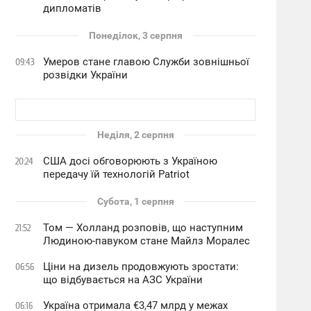
дипломатів
Понеділок, 3 серпня
Умеров стане главою Служби зовнішньої
09:43
розвідки України
Неділя, 2 серпня
США досі обговорюють з Україною
20:24
передачу їй технологій Patriot
Субота, 1 серпня
Том — Холланд розповів, що наступним
21:52
Людиною-павуком стане Майлз Моралес
Ціни на дизель продовжують зростати:
06:56
що відбувається на АЗС України
Україна отримала €3,47 млрд у межах
06:16