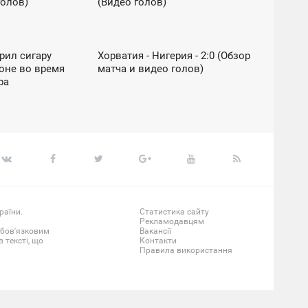
голов)
(Видео голов)
НЕДІЛЯ
ЧЕМПИОНАТ МИРА ПО ФУТБОЛУ / ФУТБОЛ /
 ФУТБОЛУ / ФУТБОЛ
ВІДЕО
рил сигару
Хорватия - Нигерия - 2:0 (Обзор
00:46
оне во время
матча и видео голов)
НЕДІЛЯ
ра
раїни.
Статистика сайту
Рекламодавцям
обов'язковим
Вакансії
 тексті, що
Контакти
Правила використання