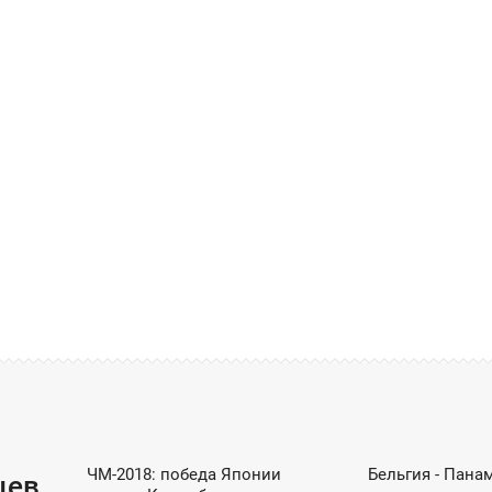
ЧЕМПИОНАТ МИРА ПО ФУТБОЛУ / ФУТБОЛ
ЧЕМПИОНАТ МИРА ПО
ЧМ-2018: победа Японии
Бельгия - Панам
22:32
23:38
цев