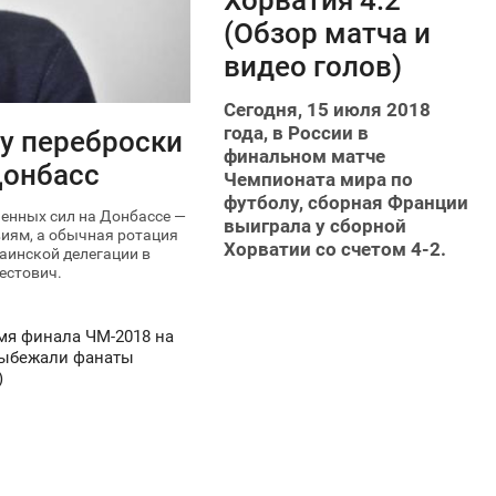
(Обзор матча и
10 191
видео голов)
Сегодня, 15 июля 2018
года, в России в
у переброски
финальном матче
Донбасс
Чемпионата мира по
футболу, сборная Франции
ненных сил на Донбассе —
выиграла у сборной
виям, а обычная ротация
Хорватии со счетом 4-2.
аинской делегации в
естович.
мя финала ЧМ-2018 на
выбежали фанаты
)