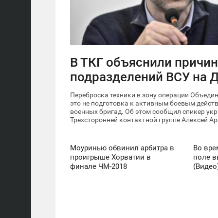
В ТКГ объяснили причин
подразделений ВСУ на 
Переброска техники в зону операции Объеди
это не подготовка к активным боевым дейст
военных бригад. Об этом сообщил спикер укр
Трехсторонней контактной группе Алексей Ар
Моуринью обвинил арбитра в
Во вре
10:25
20:18
проигрыше Хорватии в
поле 
ПОНЕДІЛОК
НЕДІЛЯ
финале ЧМ-2018
(Видео
1 559
10 188