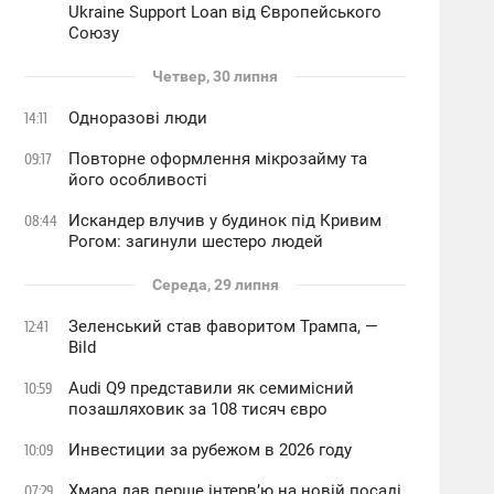
Ukraine Support Loan від Європейського
Союзу
Четвер, 30 липня
Одноразові люди
14:11
Повторне оформлення мікрозайму та
09:17
його особливості
Искандер влучив у будинок під Кривим
08:44
Рогом: загинули шестеро людей
Середа, 29 липня
Зеленський став фаворитом Трампа, —
12:41
Bild
Audi Q9 представили як семимісний
10:59
позашляховик за 108 тисяч євро
Инвестиции за рубежом в 2026 году
10:09
Хмара дав перше інтервʼю на новій посаді
07:29