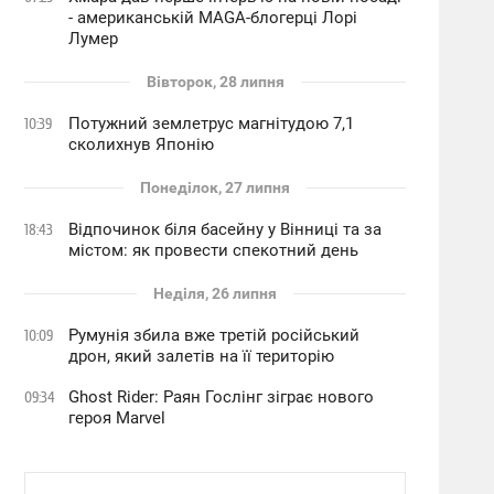
- американській MAGA-блогерці Лорі
Лумер
Вівторок, 28 липня
Потужний землетрус магнітудою 7,1
10:39
сколихнув Японію
Понеділок, 27 липня
Відпочинок біля басейну у Вінниці та за
18:43
містом: як провести спекотний день
Неділя, 26 липня
Румунія збила вже третій російський
10:09
дрон, який залетів на її територію
Ghost Rider: Раян Гослінг зіграє нового
09:34
героя Marvel