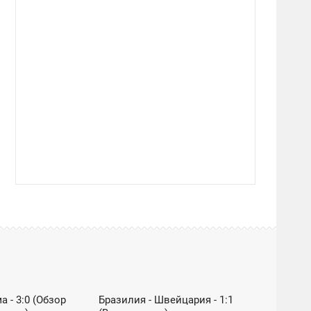
 ФУТБОЛУ / ФУТБОЛ
ЧЕМПИОНАТ МИРА ПО ФУТБОЛУ / ФУТБОЛ
а - 3:0 (Обзор
Бразилия - Швейцария - 1:1
23:31