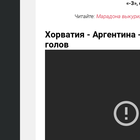
«-3»
Читайте:
Марадона выкурил
Хорватия - Аргентина 
голов