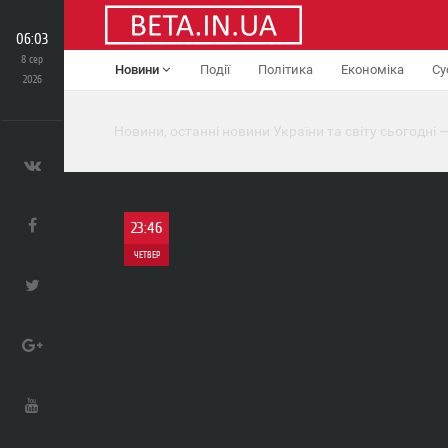
06:03
8 сер
Новини
Події
Політика
Економіка
Су
2026
Новини, останні новини України та світу сьогодні —
23:46
ЧЕТВЕР
0
1 740