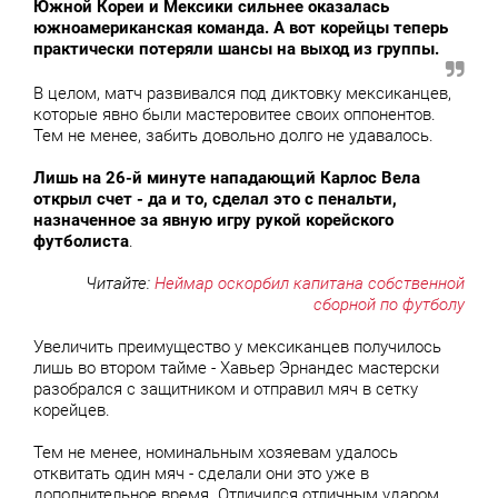
Южной Кореи и Мексики сильнее оказалась
южноамериканская команда. А вот корейцы теперь
практически потеряли шансы на выход из группы.
В целом, матч развивался под диктовку мексиканцев,
которые явно были мастеровитее своих оппонентов.
Тем не менее, забить довольно долго не удавалось.
Лишь на 26-й минуте нападающий Карлос Вела
открыл счет - да и то, сделал это с пенальти,
назначенное за явную игру рукой корейского
футболиста
.
Читайте:
Неймар оскорбил капитана собственной
сборной по футболу
Увеличить преимущество у мексиканцев получилось
лишь во втором тайме - Хавьер Эрнандес мастерски
разобрался с защитником и отправил мяч в сетку
корейцев.
Тем не менее, номинальным хозяевам удалось
отквитать один мяч - сделали они это уже в
дополнительное время. Отличился отличным ударом