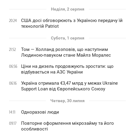
Неділя, 2 серпня
США досі обговорюють з Україною передачу їй
20:24
технологій Patriot
Субота, 1 серпня
Том — Холланд розповів, що наступним
21:52
Людиною-павуком стане Майлз Моралес
Ціни на дизель продовжують зростати: що
06:56
відбувається на АЗС України
Україна отримала €3,47 млрд у межах Ukraine
06:16
Support Loan від Європейського Союзу
Четвер, 30 липня
Одноразові люди
14:11
Повторне оформлення мікрозайму та його
09:17
особливості