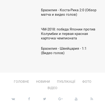
УБОТА
Бразилия - Коста-Рика 2:0 (Обзор
7:54
матча и видео голов)
ЯТНИЦЯ
ЧМ-2018: победа Японии против
2:32
Колумбии и первая красная
карточка чемпионата
ВТОРОК
Бразилия - Швейцария - 1:1
3:31
(Видео голов)
ЕДІЛЯ
ГОЛОВНЕ
НОВИНИ
ПУБЛІКАЦІЇ
ФОТО
ВІДЕО