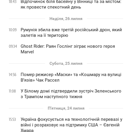
Відпочинок біля басейну у Вінниці та за містом:
18:43
як провести спекотний день
Неділя, 26 липня
Румунія збила вже третій російський дрон, який
10:09
залетів на її територію
Ghost Rider: Раян Гослінг зіграє нового героя
09:34
Marvel
Субота, 25 липня
Помер режисер «Маски» та «Кошмару на вулиці
14:56
В’язів» Чак Рассел
У Білому домі підтвердили зустріч Зеленського
11:08
з Трампом наступного тижня
П'ятниця, 24 липня
Україна фокусується на технологічній перевазі у
15:53
війні і розраховує на підтримку США – Євгеній
Хмара