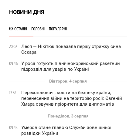
0
НОВИНИ ДНЯ
0 191
ОСТАННІ
ГОЛОВНІ
ПОПУЛЯРНІ
Леся — Нікітюк показала першу стрижку сина
20:02
Оскара
У росії готують північнокорейський ракетний
09:46
підрозділ для ударів по Україні
Вівторок, 4 серпня
Перехоплювачі, кошти на безпеку країни,
17:52
перенесення війни на територію росії: Євгеній
Хмара озвучив пріоритети для дипломатів
Понеділок, 3 серпня
Умеров стане главою Служби зовнішньої
09:43
розвідки України