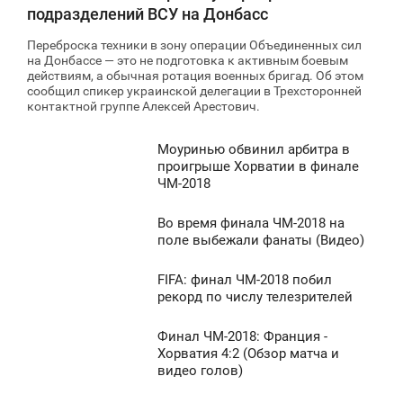
подразделений ВСУ на Донбасс
Переброска техники в зону операции Объединенных сил
на Донбассе — это не подготовка к активным боевым
действиям, а обычная ротация военных бригад. Об этом
сообщил спикер украинской делегации в Трехсторонней
контактной группе Алексей Арестович.
Моуринью обвинил арбитра в
0:25
проигрыше Хорватии в финале
ЧМ-2018
ПОНЕДІЛОК
Во время финала ЧМ-2018 на
1 559
0:18
поле выбежали фанаты (Видео)
ЕДІЛЯ
FIFA: финал ЧМ-2018 побил
0:30
рекорд по числу телезрителей
0 187
ЕРЕДА
Финал ЧМ-2018: Франция -
0:09
Хорватия 4:2 (Обзор матча и
932
видео голов)
ЕДІЛЯ