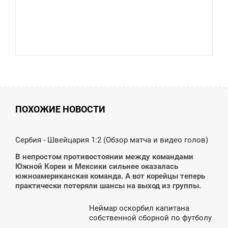
ПОХОЖИЕ НОВОСТИ
3:30
Сербия - Швейцария 1:2 (Обзор матча и видео голов)
ЯТНИЦЯ
В непростом противостоянии между командами
Южной Кореи и Мексики сильнее оказалась
южноамериканская команда. А вот корейцы теперь
практически потеряли шансы на выход из группы.
Неймар оскорбил капитана
6:33
собственной сборной по футболу