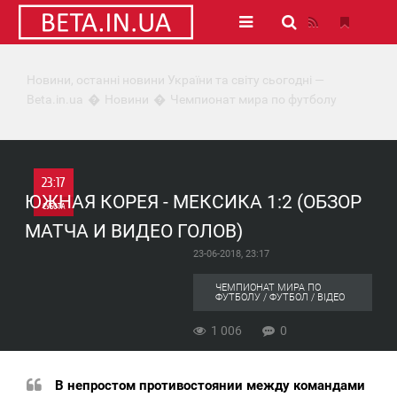
Новини, останні новини України та світу сьогодні —
Beta.in.ua
Новини
Чемпионат мира по футболу
23:17
ЮЖНАЯ КОРЕЯ - МЕКСИКА 1:2 (ОБЗОР
СУБОТА
МАТЧА И ВИДЕО ГОЛОВ)
0
23-06-2018, 23:17
1 006
ЧЕМПИОНАТ МИРА ПО
ФУТБОЛУ / ФУТБОЛ / ВІДЕО
1 006
0
В непростом противостоянии между командами