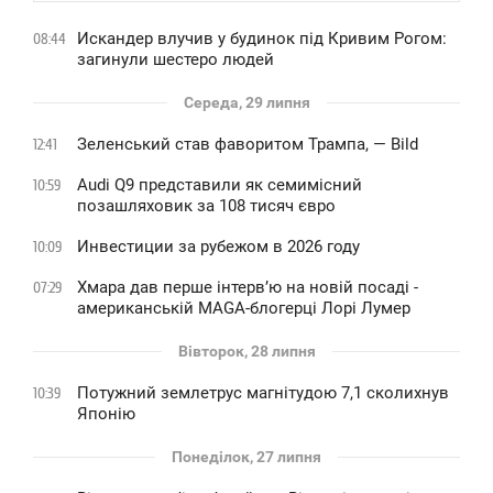
Искандер влучив у будинок під Кривим Рогом:
08:44
загинули шестеро людей
Середа, 29 липня
Зеленський став фаворитом Трампа, — Bild
12:41
Audi Q9 представили як семимісний
10:59
позашляховик за 108 тисяч євро
Инвестиции за рубежом в 2026 году
10:09
Хмара дав перше інтервʼю на новій посаді -
07:29
американській MAGA-блогерці Лорі Лумер
Вівторок, 28 липня
Потужний землетрус магнітудою 7,1 сколихнув
10:39
Японію
Понеділок, 27 липня