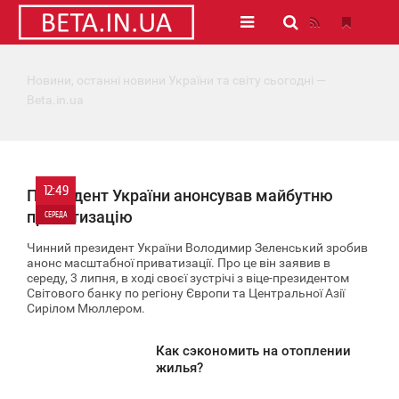
Новини, останні новини України та світу сьогодні —
Beta.in.ua
12:49
Президент України анонсував майбутню
приватизацію
СЕРЕДА
Чинний президент України Володимир Зеленський зробив
0
анонс масштабної приватизації. Про це він заявив в
середу, 3 липня, в ході своєї зустрічі з віце-президентом
Світового банку по регіону Європи та Центральної Азії
1 921
Сирілом Мюллером.
Как сэкономить на отоплении
2:47
жилья?
ЕРЕДА