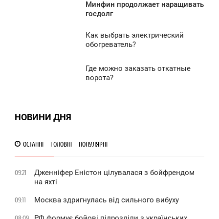
Минфин продолжает наращивать
8:51
госдолг
1 262
ЕРЕДА
Как выбрать электрический
8:29
обогреватель?
1 305
ЕРЕДА
Где можно заказать откатные
8:24
0
ворота?
ЕРЕДА
1 435
0
НОВИНИ ДНЯ
1 562
ОСТАННІ
ГОЛОВНІ
ПОПУЛЯРНІ
Дженніфер Еністон цілувалася з бойфрендом
09:21
на яхті
Москва здригнулась від сильного вибуху
09:11
РФ формує бойові підрозділи з українських
08:09