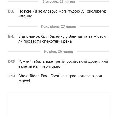
Вівторок, 28 липня
Потужний землетрус магнітудою 7,1 сколихнув
10:39
Японію
Понеділок, 27 липня
Відпочинок біля басейну у Вінниці та за містом:
18:43
як провести спекотний день
Неділя, 26 липня
Румунія збила вже третій російський дрон, який
10:09
залетів на її територію
Ghost Rider: Раян Гослінг зіграє нового героя
09:34
Marvel