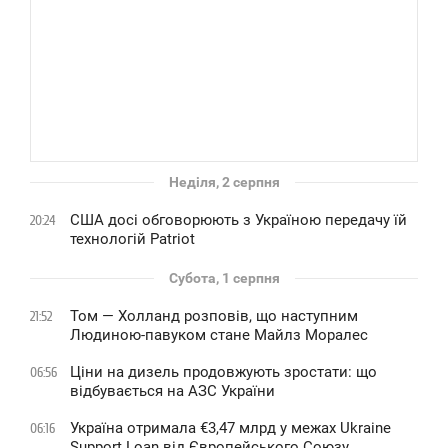
Неділя, 2 серпня
США досі обговорюють з Україною передачу їй
20:24
технологій Patriot
Субота, 1 серпня
Том — Холланд розповів, що наступним
21:52
Людиною-павуком стане Майлз Моралес
Ціни на дизель продовжують зростати: що
06:56
відбувається на АЗС України
Україна отримала €3,47 млрд у межах Ukraine
06:16
Support Loan від Європейського Союзу