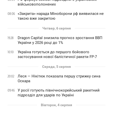
військовополонених
«Закрита» нарада Міноборони рф виявилася не
08:06
такою вже закритою
Четвер, 6 серпня
Dragon Capital знизила прогноз зростання ВВП
19:28
України у 2026 році до 1%
Україна готується до першого бойового
10:10
застосування нової балістичної ракети FP-7
Середа, 5 серпня
Леся — Нікітюк показала першу стрижку сина
20:02
Оскара
У росії готують північнокорейський ракетний
09:46
підрозділ для ударів по Україні
Вівторок, 4 серпня