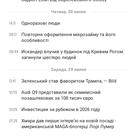
Четвер, 30 липня
Одноразові люди
14:11
Повторне оформлення мікрозайму та його
09:17
особливості
Искандер влучив у будинок під Кривим Рогом:
08:44
загинули шестеро людей
Середа, 29 липня
Зеленський став фаворитом Трампа, — Bild
12:41
Audi Q9 представили як семимісний
10:59
позашляховик за 108 тисяч євро
Инвестиции за рубежом в 2026 году
10:09
Хмара дав перше інтервʼю на новій посаді -
07:29
американській MAGA-блогерці Лорі Лумер