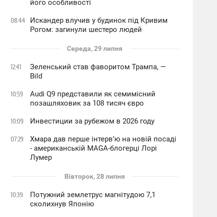
його особливості
Искандер влучив у будинок під Кривим
08:44
Рогом: загинули шестеро людей
Середа, 29 липня
Зеленський став фаворитом Трампа, —
12:41
Bild
Audi Q9 представили як семимісний
10:59
позашляховик за 108 тисяч євро
Инвестиции за рубежом в 2026 году
10:09
Хмара дав перше інтервʼю на новій посаді
07:29
- американській MAGA-блогерці Лорі
Лумер
Вівторок, 28 липня
Потужний землетрус магнітудою 7,1
10:39
сколихнув Японію