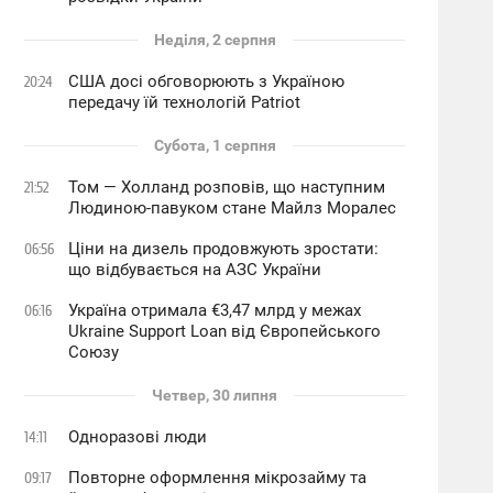
Неділя, 2 серпня
США досі обговорюють з Україною
20:24
передачу їй технологій Patriot
Субота, 1 серпня
Том — Холланд розповів, що наступним
21:52
Людиною-павуком стане Майлз Моралес
Ціни на дизель продовжують зростати:
06:56
що відбувається на АЗС України
Україна отримала €3,47 млрд у межах
06:16
Ukraine Support Loan від Європейського
Союзу
Четвер, 30 липня
Одноразові люди
14:11
Повторне оформлення мікрозайму та
09:17