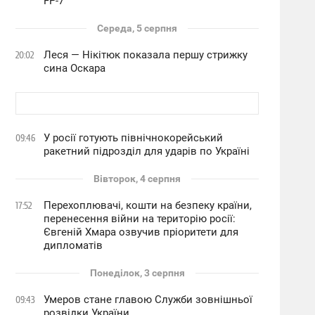
FP-7
Середа, 5 серпня
Леся — Нікітюк показала першу стрижку
20:02
сина Оскара
У росії готують північнокорейський
09:46
ракетний підрозділ для ударів по Україні
Вівторок, 4 серпня
Перехоплювачі, кошти на безпеку країни,
17:52
перенесення війни на територію росії:
Євгеній Хмара озвучив пріоритети для
дипломатів
Понеділок, 3 серпня
Умеров стане главою Служби зовнішньої
09:43
розвідки України