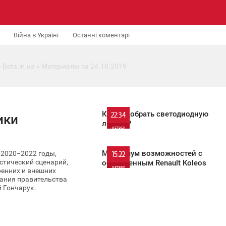
Війна в Україні
Останні коментарі
 Beta.in.ua
» Материалы за 24.10.2019
Как подобрать светодиодную
22:34
ики
люстру?
ЧЕТВЕР
1 083
Максимум возможностей с
 2020−2022 годы,
15:22
стический сценарий,
обновленным Renault Koleos
ЧЕТВЕР
енних и внешних
дания правительства
 Гончарук.
2 664