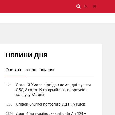
НОВИНИ ДНЯ
ОСТАННІ
ГОЛОВНІ
ПОПУЛЯРНІ
Євгеній Хмара відвідав командні пункти
11:25
СБС, 3-го та 19-го армійських корпусів і
корпусу «Азов»
Співак Shumei потрапив у ДТП у Києві
10:38
Дрон біля українських літаків Ан-124 у
08:24