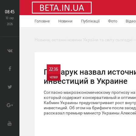
08:45
10 сер
Головне
Новини
Публікації
Фото
Відео
2026
Новини, останні новини України та світу сьогодні —
22:36
Гончарук назвал источн
ЧЕТВЕР
инвестиций в Украине
0
Согласно макроэкономическому прогнозу на
который содержит консервативный и оптими
Кабмин Украины предусматривает рост внутр
819
инвестиций. Об этом на брифинге после засе
рассказал премьер-министр Украины Алексей