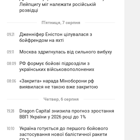
Лейпцигу міг належати російській
розвідці
П'ятниця, 7 серпня
Дженніфер Еністон цілувалася з
09:21
бойфрендом на яхті
Москва здригнулась від сильного вибуху
09:11
РФ формує бойові підрозділи з
08:09
українських військовополонених
«Закрита» нарада Міноборони рф
08:06
виявилася не такою вже закритою
Четвер, 6 серпня
Dragon Capital знизила прогноз зростання
19:28
ВВП України у 2026 році до 1%
Україна готується до першого бойового
10:10
застосування нової балістичної ракети