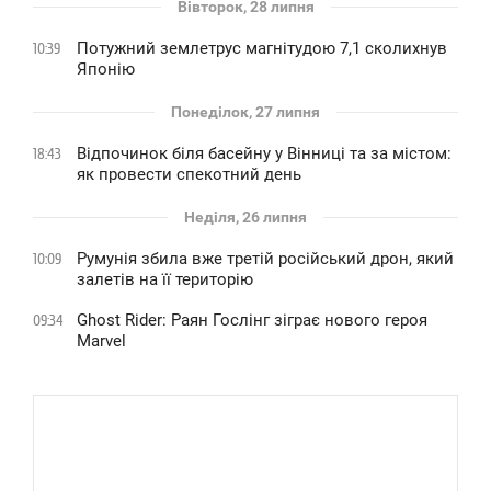
Вівторок, 28 липня
Потужний землетрус магнітудою 7,1 сколихнув
10:39
Японію
Понеділок, 27 липня
Відпочинок біля басейну у Вінниці та за містом:
18:43
як провести спекотний день
Неділя, 26 липня
Румунія збила вже третій російський дрон, який
10:09
залетів на її територію
Ghost Rider: Раян Гослінг зіграє нового героя
09:34
Marvel