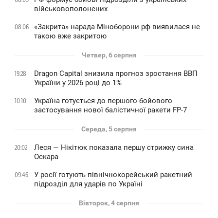
військовополонених
«Закрита» нарада Міноборони рф виявилася не
08:06
такою вже закритою
Четвер, 6 серпня
Dragon Capital знизила прогноз зростання ВВП
19:28
України у 2026 році до 1%
Україна готується до першого бойового
10:10
застосування нової балістичної ракети FP-7
Середа, 5 серпня
Леся — Нікітюк показала першу стрижку сина
20:02
Оскара
У росії готують північнокорейський ракетний
09:46
підрозділ для ударів по Україні
Вівторок, 4 серпня