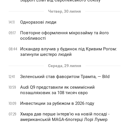
Support Loan від Європейського Союзу
Четвер, 30 липня
Одноразові люди
14:11
Повторне оформлення мікрозайму та його
09:17
особливості
Искандер влучив у будинок під Кривим Рогом:
08:44
загинули шестеро людей
Середа, 29 липня
Зеленський став фаворитом Трампа, — Bild
12:41
Audi Q9 представили як семимісний
10:59
позашляховик за 108 тисяч євро
Инвестиции за рубежом в 2026 году
10:09
Хмара дав перше інтервʼю на новій посаді -
07:29
американській MAGA-блогерці Лорі Лумер