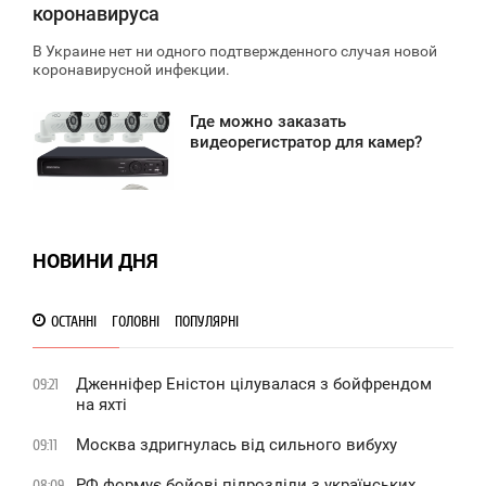
коронавируса
В Украине нет ни одного подтвержденного случая новой
коронавирусной инфекции.
Где можно заказать
2:07
видеорегистратор для камер?
ВТОРОК
1 969
НОВИНИ ДНЯ
ОСТАННІ
ГОЛОВНІ
ПОПУЛЯРНІ
Дженніфер Еністон цілувалася з бойфрендом
09:21
на яхті
Москва здригнулась від сильного вибуху
09:11
РФ формує бойові підрозділи з українських
08:09