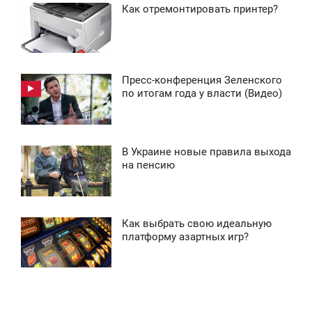
Как отремонтировать принтер?
6:18
1 244
ЕРЕДА
0
Пресс-конференция Зеленского
2:07
по итогам года у власти (Видео)
2 139
ЕРЕДА
0
В Украине новые правила выхода
2:06
на пенсию
8 020
ЕРЕДА
0
Как выбрать свою идеальную
1:47
платформу азартных игр?
2 011
ЕРЕДА
0