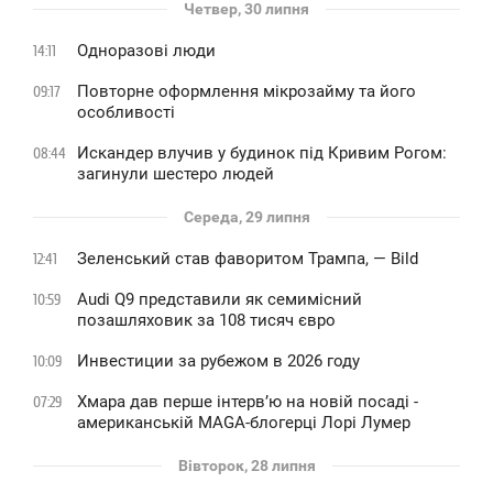
Четвер, 30 липня
Одноразові люди
14:11
Повторне оформлення мікрозайму та його
09:17
особливості
Искандер влучив у будинок під Кривим Рогом:
08:44
загинули шестеро людей
Середа, 29 липня
Зеленський став фаворитом Трампа, — Bild
12:41
Audi Q9 представили як семимісний
10:59
позашляховик за 108 тисяч євро
Инвестиции за рубежом в 2026 году
10:09
Хмара дав перше інтервʼю на новій посаді -
07:29
американській MAGA-блогерці Лорі Лумер
Вівторок, 28 липня