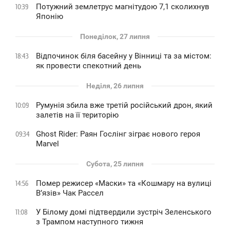
Потужний землетрус магнітудою 7,1 сколихнув
10:39
Японію
Понеділок, 27 липня
Відпочинок біля басейну у Вінниці та за містом:
18:43
як провести спекотний день
Неділя, 26 липня
Румунія збила вже третій російський дрон, який
10:09
залетів на її територію
Ghost Rider: Раян Гослінг зіграє нового героя
09:34
Marvel
Субота, 25 липня
Помер режисер «Маски» та «Кошмару на вулиці
14:56
В’язів» Чак Рассел
У Білому домі підтвердили зустріч Зеленського
11:08
з Трампом наступного тижня