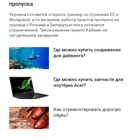
пропуска
Украина готовится открыть границу со странами ЕС и
Молдовой, в то же время, работа пунктов пропуска на
границе с Россией и Беларусью пока останется
ограниченной. Такое решение принял Кабмин на
сегодняшнем заседании.
Где можно купить снаряжение
7:43
для дайвинга?
ЕРЕДА
1 820
Где можно купить запчасти для
7:04
ноутбука Acer?
ЕРЕДА
1 157
Как отремонтировать дорогую
6:37
обувь?
ЕРЕДА
0