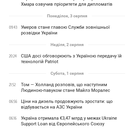
Хмара озвучив пріоритети для дипломатів
Понеділок, 3 серпня
Умеров стане главою Служби зовнішньої
09:43
розвідки України
Неділя, 2 серпня
США досі обговорюють з Україною передачу їй
20:24
технологій Patriot
Субота, 1 серпня
Том — Холланд розповів, що наступним
21:52
Людиною-павуком стане Майлз Моралес
Ціни на дизель продовжують зростати: що
06:56
відбувається на АЗС України
Україна отримала €3,47 млрд у межах Ukraine
06:16
Support Loan від Європейського Союзу