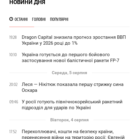
НОВИНИ ДНЯ
1 088
ОСТАННІ
ГОЛОВНІ
ПОПУЛЯРНІ
Dragon Capital знизила прогноз зростання ВВП
19:28
України у 2026 році до 1%
Україна готується до першого бойового
10:10
застосування нової балістичної ракети FP-7
Середа, 5 серпня
Леся — Нікітюк показала першу стрижку сина
20:02
Оскара
У росії готують північнокорейський ракетний
09:46
підрозділ для ударів по Україні
Вівторок, 4 серпня
Перехоплювачі, кошти на безпеку країни,
17:52
перенесення війни на територію росії: Євгеній