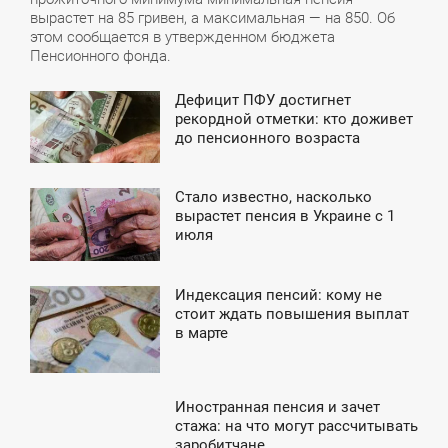
вырастет на 85 гривен, а максимальная — на 850. Об
этом сообщается в утвержденном бюджета
Пенсионного фонда.
Дефицит ПФУ достигнет
4:40
рекордной отметки: кто доживет
до пенсионного возраста
ЯТНИЦЯ
Стало известно, насколько
8:25
вырастет пенсия в Украине с 1
июля
ВТОРОК
Индексация пенсий: кому не
8:09
стоит ждать повышения выплат
в марте
ЕТВЕР
Иностранная пенсия и зачет
5:35
стажа: на что могут рассчитывать
заробитчане