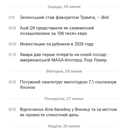
Середа, 29 липня
Зеленський став фаворитом Трампа, — Bild
12:41
Audi Q9 представили як семимісний
10:59
позашляховик за 108 тисяч євро
Инвестиции за рубежом в 2026 году
10:09
Хмара дав перше інтервʼю на новій посаді -
07:29
американській MAGA-блогерці Лорі Лумер
Вівторок, 28 липня
Потужний землетрус магнітудою 7,1 сколихнув
10:39
Японію
Понеділок, 27 липня
Відпочинок біля басейну у Вінниці та за містом:
18:43
як провести спекотний день
Неділя, 26 липня