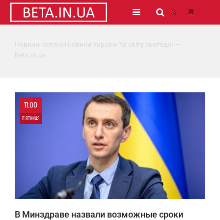
Новини, останні новини України та світу сьогодні —
Beta.in.ua
11:00
П'ЯТНИЦЯ
0
2 854
В Минздраве назвали возможные сроки