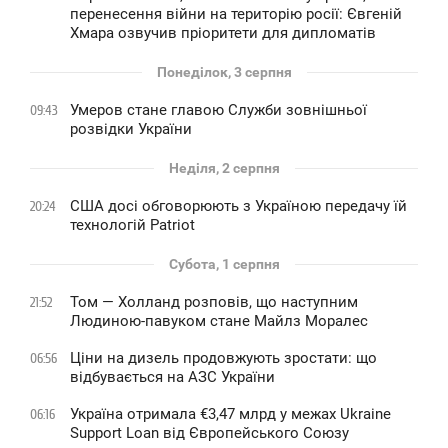
перенесення війни на територію росії: Євгеній
Хмара озвучив пріоритети для дипломатів
Понеділок, 3 серпня
Умеров стане главою Служби зовнішньої
09:43
розвідки України
Неділя, 2 серпня
США досі обговорюють з Україною передачу їй
20:24
технологій Patriot
Субота, 1 серпня
Том — Холланд розповів, що наступним
21:52
Людиною-павуком стане Майлз Моралес
Ціни на дизель продовжують зростати: що
06:56
відбувається на АЗС України
Україна отримала €3,47 млрд у межах Ukraine
06:16
Support Loan від Європейського Союзу