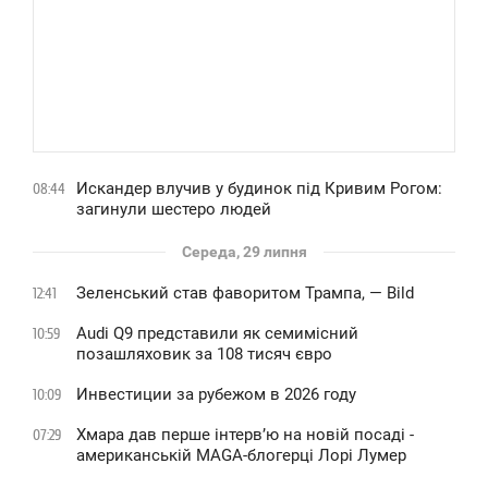
Искандер влучив у будинок під Кривим Рогом:
08:44
загинули шестеро людей
Середа, 29 липня
Зеленський став фаворитом Трампа, — Bild
12:41
Audi Q9 представили як семимісний
10:59
позашляховик за 108 тисяч євро
Инвестиции за рубежом в 2026 году
10:09
Хмара дав перше інтервʼю на новій посаді -
07:29
американській MAGA-блогерці Лорі Лумер