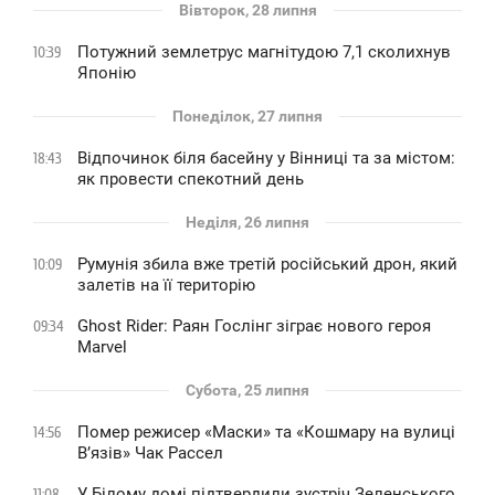
Вівторок, 28 липня
Потужний землетрус магнітудою 7,1 сколихнув
10:39
Японію
Понеділок, 27 липня
Відпочинок біля басейну у Вінниці та за містом:
18:43
як провести спекотний день
Неділя, 26 липня
Румунія збила вже третій російський дрон, який
10:09
залетів на її територію
Ghost Rider: Раян Гослінг зіграє нового героя
09:34
Marvel
Субота, 25 липня
Помер режисер «Маски» та «Кошмару на вулиці
14:56
В’язів» Чак Рассел
У Білому домі підтвердили зустріч Зеленського
11:08