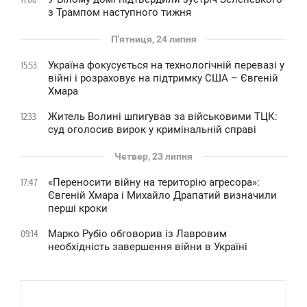
з Трампом наступного тижня
П'ятниця, 24 липня
Україна фокусується на технологічній перевазі у
15:53
війні і розраховує на підтримку США – Євгеній
Хмара
Житель Волині шпигував за військовими ТЦК:
12:33
суд оголосив вирок у кримінальній справі
Четвер, 23 липня
«Переносити війну на територію агресора»:
17:47
Євгеній Хмара і Михайло Драпатий визначили
перші кроки
Марко Рубіо обговорив із Лавровим
09:14
необхідність завершення війни в Україні