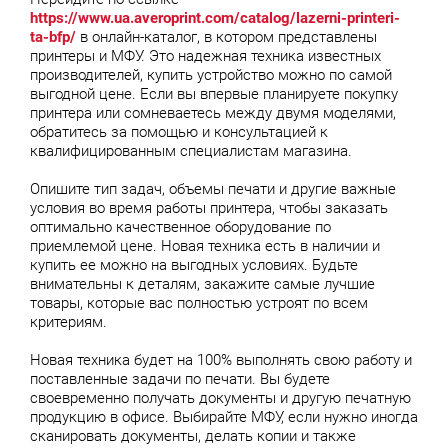
https://www.ua.averoprint.com/catalog/lazerni-printeri-
ta-bfp/
в онлайн-каталог, в котором представлены
принтеры и МФУ. Это надежная техника известных
производителей, купить устройство можно по самой
выгодной цене. Если вы впервые планируете покупку
принтера или сомневаетесь между двумя моделями,
обратитесь за помощью и консультацией к
квалифицированным специалистам магазина.
Опишите тип задач, объемы печати и другие важные
условия во время работы принтера, чтобы заказать
оптимально качественное оборудование по
приемлемой цене. Новая техника есть в наличии и
купить ее можно на выгодных условиях. Будьте
внимательны к деталям, закажите самые лучшие
товары, которые вас полностью устроят по всем
критериям.
Новая техника будет на 100% выполнять свою работу и
поставленные задачи по печати. Вы будете
своевременно получать документы и другую печатную
продукцию в офисе. Выбирайте МФУ, если нужно иногда
сканировать документы, делать копии и также