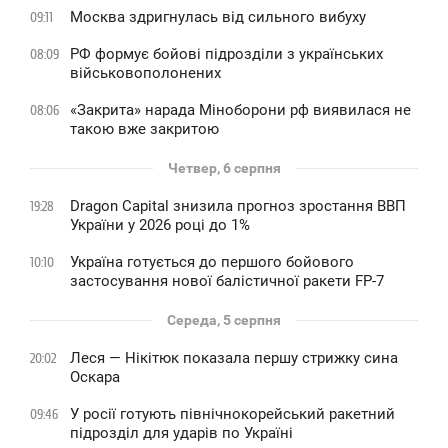
Москва здригнулась від сильного вибуху
09:11
РФ формує бойові підрозділи з українських
08:09
військовополонених
«Закрита» нарада Міноборони рф виявилася не
08:06
такою вже закритою
Четвер, 6 серпня
Dragon Capital знизила прогноз зростання ВВП
19:28
України у 2026 році до 1%
Україна готується до першого бойового
10:10
застосування нової балістичної ракети FP-7
Середа, 5 серпня
Леся — Нікітюк показала першу стрижку сина
20:02
Оскара
У росії готують північнокорейський ракетний
09:46
підрозділ для ударів по Україні