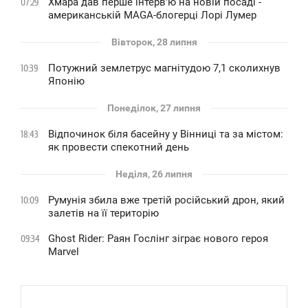
Хмара дав перше інтервʼю на новій посаді -
07:29
американській MAGA-блогерці Лорі Лумер
Вівторок, 28 липня
Потужний землетрус магнітудою 7,1 сколихнув
10:39
Японію
Понеділок, 27 липня
Відпочинок біля басейну у Вінниці та за містом:
18:43
як провести спекотний день
Неділя, 26 липня
Румунія збила вже третій російський дрон, який
10:09
залетів на її територію
Ghost Rider: Раян Гослінг зіграє нового героя
09:34
Marvel