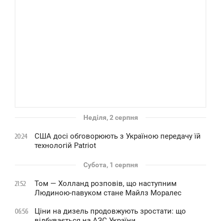
Неділя, 2 серпня
США досі обговорюють з Україною передачу їй
20:24
технологій Patriot
Субота, 1 серпня
Том — Холланд розповів, що наступним
21:52
Людиною-павуком стане Майлз Моралес
Ціни на дизель продовжують зростати: що
06:56
відбувається на АЗС України