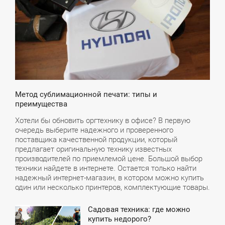
Метод сублимационной печати: типы и
преимущества
Хотели бы обновить оргтехнику в офисе? В первую
очередь выберите надежного и проверенного
поставщика качественной продукции, который
предлагает оригинальную технику известных
производителей по приемлемой цене. Большой выбор
техники найдете в интернете. Остается только найти
надежный интернет-магазин, в котором можно купить
один или несколько принтеров, комплектующие товары.
Садовая техника: где можно
1:10
купить недорого?