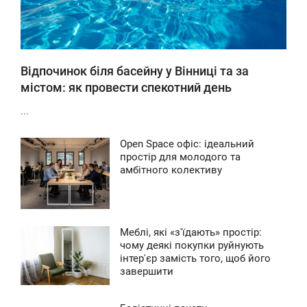
Відпочинок біля басейну у Вінниці та за
містом: як провести спекотний день
...
Open Space офіс: ідеальний
4:42
простір для молодого та
амбітного колективу
ЕТВЕР
128
Меблі, які «з'їдають» простір:
7:41
чому деякі покупки руйнують
інтер'єр замість того, щоб його
УБОТА
завершити
0