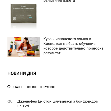
Балістичні пакети
1:28
ЕРЕДА
0
Курсы испанского языка в
5:42
Киеве: как выбрать обучение,
которое действительно приносит
ЕРЕДА
результат
0
0
НОВИНИ ДНЯ
ОСТАННІ
ГОЛОВНІ
ПОПУЛЯРНІ
Дженніфер Еністон цілувалася з бойфрендом
09:21
на яхті