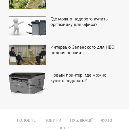
ПОНЕДІЛОК
Где можно недорого купить
6:07
оргтехнику для офиса?
ПОНЕДІЛОК
Интервью Зеленского для HBO:
8:47
полная версия
ПОНЕДІЛОК
Новый принтер: где можно
2:15
купить недорого?
ЕТВЕР
ГОЛОВНЕ
НОВИНИ
ПУБЛІКАЦІЇ
ФОТО
ВІДЕО