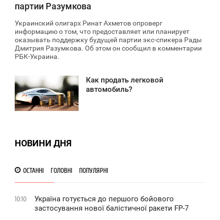
партии Разумкова
Украинский олигарх Ринат Ахметов опроверг
информацию о том, что предоставляет или планирует
оказывать поддержку будущей партии экс-спикера Рады
Дмитрия Разумкова. Об этом он сообщил в комментарии
РБК-Украина.
Как продать легковой
0:21
автомобиль?
ЕТВЕР
3 036
НОВИНИ ДНЯ
ОСТАННІ
ГОЛОВНІ
ПОПУЛЯРНІ
Україна готується до першого бойового
10:10
застосування нової балістичної ракети FP-7