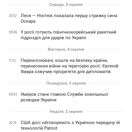
Середа, 5 серпня
Леся — Нікітюк показала першу стрижку сина
20:02
Оскара
У росії готують північнокорейський ракетний
09:46
підрозділ для ударів по Україні
Вівторок, 4 серпня
Перехоплювачі, кошти на безпеку країни,
17:52
перенесення війни на територію росії: Євгеній
Хмара озвучив пріоритети для дипломатів
Понеділок, 3 серпня
Умеров стане главою Служби зовнішньої
09:43
розвідки України
Неділя, 2 серпня
США досі обговорюють з Україною передачу їй
20:24
технологій Patriot