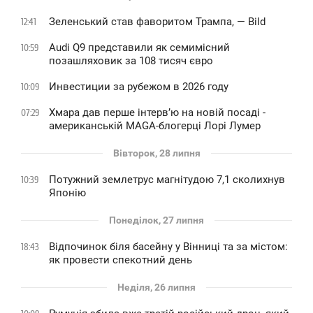
Зеленський став фаворитом Трампа, — Bild
12:41
Audi Q9 представили як семимісний
10:59
позашляховик за 108 тисяч євро
Инвестиции за рубежом в 2026 году
10:09
Хмара дав перше інтервʼю на новій посаді -
07:29
американській MAGA-блогерці Лорі Лумер
Вівторок, 28 липня
Потужний землетрус магнітудою 7,1 сколихнув
10:39
Японію
Понеділок, 27 липня
Відпочинок біля басейну у Вінниці та за містом:
18:43
як провести спекотний день
Неділя, 26 липня