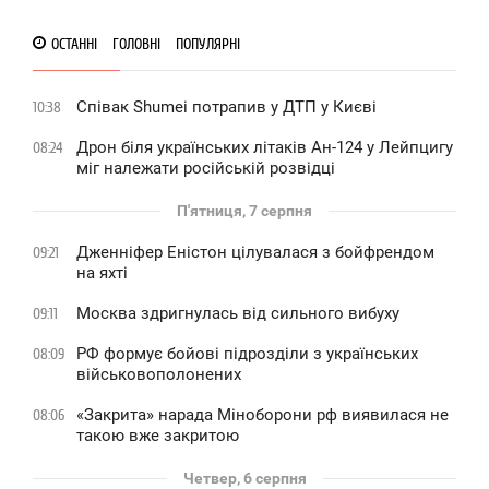
ОСТАННІ
ГОЛОВНІ
ПОПУЛЯРНІ
Співак Shumei потрапив у ДТП у Києві
10:38
Дрон біля українських літаків Ан-124 у Лейпцигу
08:24
міг належати російській розвідці
П'ятниця, 7 серпня
Дженніфер Еністон цілувалася з бойфрендом
09:21
на яхті
Москва здригнулась від сильного вибуху
09:11
РФ формує бойові підрозділи з українських
08:09
військовополонених
«Закрита» нарада Міноборони рф виявилася не
08:06
такою вже закритою
Четвер, 6 серпня