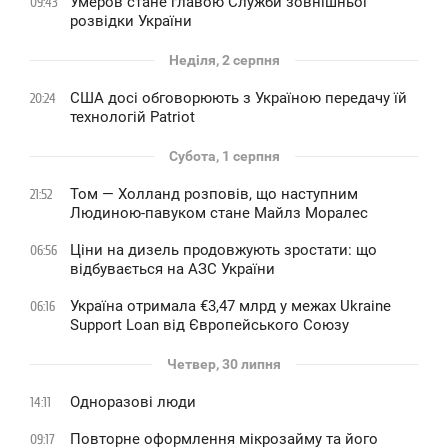
Умеров стане главою Служби зовнішньої
09:43
розвідки України
Неділя, 2 серпня
США досі обговорюють з Україною передачу їй
20:24
технологій Patriot
Субота, 1 серпня
Том — Холланд розповів, що наступним
21:52
Людиною-павуком стане Майлз Моралес
Ціни на дизель продовжують зростати: що
06:56
відбувається на АЗС України
Україна отримала €3,47 млрд у межах Ukraine
06:16
Support Loan від Європейського Союзу
Четвер, 30 липня
Одноразові люди
14:11
Повторне оформлення мікрозайму та його
09:17