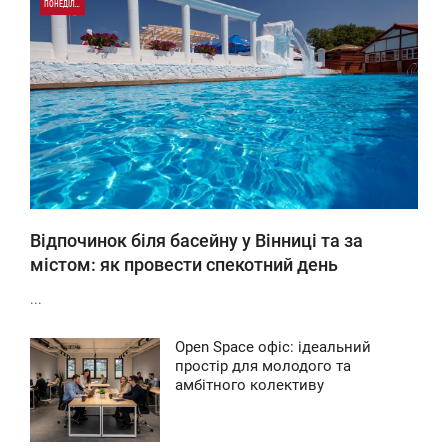
ПОНЕДІЛОК
0
89
Відпочинок біля басейну у Вінниці та за
містом: як провести спекотний день
...
Open Space офіс: ідеальний
4:42
простір для молодого та
амбітного колективу
ЕТВЕР
139