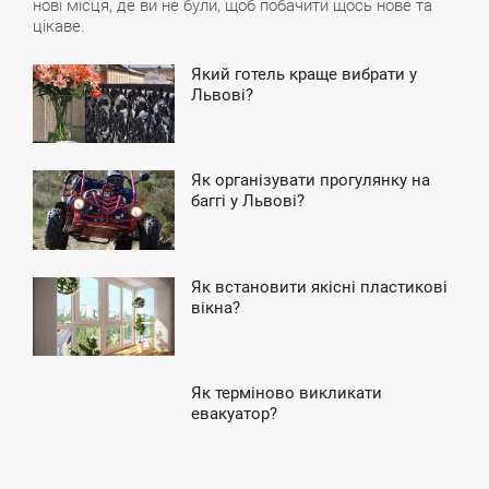
нові місця, де ви не були, щоб побачити щось нове та
цікаве.
Який готель краще вибрати у
7:40
Львові?
УБОТА
Як організувати прогулянку на
2:09
баггі у Львові?
УБОТА
Як встановити якісні пластикові
0:47
вікна?
ЕРЕДА
Як терміново викликати
1:24
евакуатор?
ВТОРОК