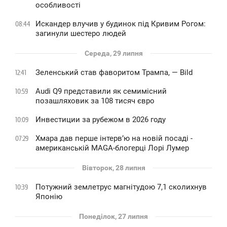
особливості
Искандер влучив у будинок під Кривим Рогом:
08:44
загинули шестеро людей
Середа, 29 липня
Зеленський став фаворитом Трампа, — Bild
12:41
Audi Q9 представили як семимісний
10:59
позашляховик за 108 тисяч євро
Инвестиции за рубежом в 2026 году
10:09
Хмара дав перше інтервʼю на новій посаді -
07:29
американській MAGA-блогерці Лорі Лумер
Вівторок, 28 липня
Потужний землетрус магнітудою 7,1 сколихнув
10:39
Японію
Понеділок, 27 липня