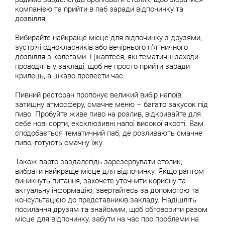
компанією та прийти в паб заради відпочинку та
дозвілля.
Вибирайте найкраще місце для відпочинку з друзями,
зустрічі однокласників або вечірнього п'ятничного
дозвілля з колегами. Цікавтеся, які тематичні заходи
проводять у закладі, щоб не просто прийти заради
крилець, а цікаво провести час.
Пивний ресторан пропонує великий вибір напоїв,
затишну атмосферу, смачне меню – багато закусок під
пиво. Пробуйте живе пиво на розлив, відкривайте для
себе нові сорти, ексклюзивні напої високої якості. Вам
сподобається тематичний паб, де розливають смачне
пиво, готують смачну їжу.
Також варто заздалегідь зарезервувати столик,
вибрати найкраще місце для відпочинку. Якщо раптом
виникнуть питання, захочете уточнити корисну та
актуальну інформацію, звертайтесь за допомогою та
консультацією до представників закладу. Надішліть
посилання друзям та знайомим, щоб обговорити разом
місце для відпочинку, забути на час про проблеми на