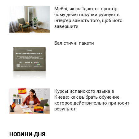
Меблі, які «з'їдають» простір:
7:41
чому деякі покупки руйнують
інтер'єр замість того, щоб його
УБОТА
завершити
0
Балістичні пакети
1:28
ЕРЕДА
0
Курсы испанского языка в
5:42
Киеве: как выбрать обучение,
которое действительно приносит
ЕРЕДА
результат
0
0
НОВИНИ ДНЯ