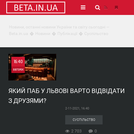
Новини, останні новини України та світу сьогодні —
Beta.in.ua
Новини
Публікації
Суспільство
16:40
ВІВТОРОК
0
ЯКИЙ ПАБ У ЛЬВОВІ ВАРТО ВІДВІДАТИ
2 703
З ДРУЗЯМИ?
2-11-2021, 16:40
СУСПІЛЬСТВО
2 703
0