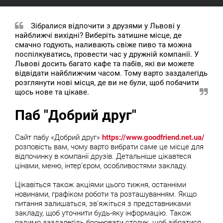
Зібралися відпочити з друзями у Львові у
найближчі вихідні? Виберіть затишне місце, де
смачно годують, наливають свіже пиво та можна
поспілкуватись, провести час у дружній компанії. У
Львові досить багато кафе та пабів, які ви можете
відвідати найближчим часом. Тому варто заздалегідь
розглянути нові місця, де ви не були, щоб побачити
щось нове та цікаве.
Паб "Добрий друг"
Сайт пабу «Добрий друг»
https://www.goodfriend.net.ua/
розповість вам, чому варто вибрати саме це місце для
відпочинку в компанії друзів. Детальніше цікавтеся
цінами, меню, інтер'єром, особливостями закладу.
Цікавіться також акціями цього тижня, останніми
новинами, графіком роботи та розташуванням. Якщо
питання залишаться, зв'яжіться з представниками
закладу, щоб уточнити будь-яку інформацію. Також
радимо заздалегідь бронювати столик, щоб зібратися