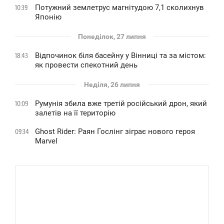
Потужний землетрус магнітудою 7,1 сколихнув
10:39
Японію
Понеділок, 27 липня
Відпочинок біля басейну у Вінниці та за містом:
18:43
як провести спекотний день
Неділя, 26 липня
Румунія збила вже третій російський дрон, який
10:09
залетів на її територію
Ghost Rider: Раян Гослінг зіграє нового героя
09:34
Marvel