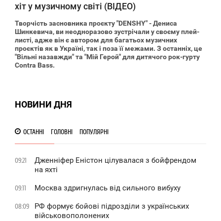
хіт у музичному світі (ВІДЕО)
Творчість засновника проєкту "DENSHY" - Дениса
Шинкевича, ви неодноразово зустрічали у своєму плей-
листі, адже він є автором для багатьох музичних
проєктів як в Україні, так і поза її межами. З останніх, це
"Вільні назавжди" та "Мій Герой" для дитячого рок-гурту
Contra Bass.
НОВИНИ ДНЯ
ОСТАННІ
ГОЛОВНІ
ПОПУЛЯРНІ
Дженніфер Еністон цілувалася з бойфрендом
09:21
на яхті
Москва здригнулась від сильного вибуху
09:11
РФ формує бойові підрозділи з українських
08:09
військовополонених