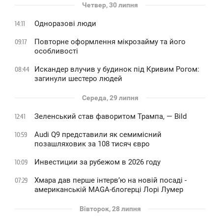
Четвер, 30 липня
Одноразові люди
14:11
Повторне оформлення мікрозайму та його
09:17
особливості
Искандер влучив у будинок під Кривим Рогом:
08:44
загинули шестеро людей
Середа, 29 липня
Зеленський став фаворитом Трампа, — Bild
12:41
Audi Q9 представили як семимісний
10:59
позашляховик за 108 тисяч євро
Инвестиции за рубежом в 2026 году
10:09
Хмара дав перше інтервʼю на новій посаді -
07:29
американській MAGA-блогерці Лорі Лумер
Вівторок, 28 липня