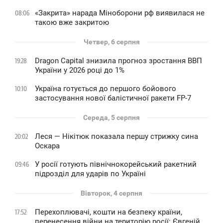
«Закрита» нарада Міноборони рф виявилася не
08:06
такою вже закритою
Четвер, 6 серпня
Dragon Capital знизила прогноз зростання ВВП
19:28
України у 2026 році до 1%
Україна готується до першого бойового
10:10
застосування нової балістичної ракети FP-7
Середа, 5 серпня
Леся — Нікітюк показала першу стрижку сина
20:02
Оскара
У росії готують північнокорейський ракетний
09:46
підрозділ для ударів по Україні
Вівторок, 4 серпня
Перехоплювачі, кошти на безпеку країни,
17:52
перенесення війни на територію росії: Євгеній