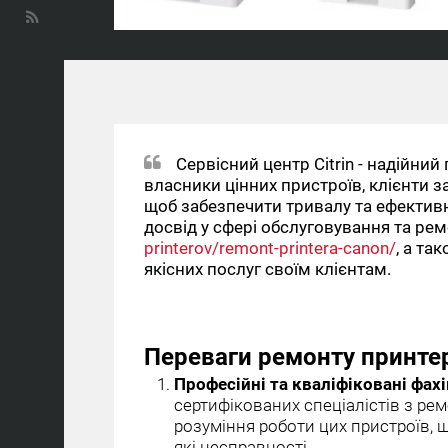
Сервісний центр Citrin - надійний
власники цінних пристроїв, клієнти 
щоб забезпечити тривалу та ефективну
досвід у сфері обслуговування та рем
printerov/remont-printera-canon/
, а та
якісних послуг своїм клієнтам.
Переваги ремонту принтері
Професійні та кваліфіковані фахі
сертифікованих спеціалістів з ре
розуміння роботи цих пристроїв, 
які несправності.