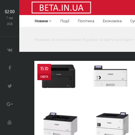
02:00
7 сер
Новини
Події
Політика
Економіка
Су
2026
Новини, останні новини України та світу сьогодні —
15:10
СУБОТА
0
1 127