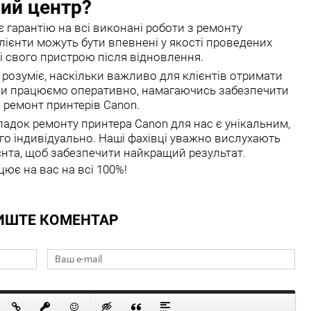
ний центр?
дає гарантію на всі виконані роботи з ремонту
клієнти можуть бути впевнені у якості проведених
ті свого пристрою після відновлення.
in розуміє, наскільки важливо для клієнтів отримати
 ми працюємо оперативно, намагаючись забезпечити
ремонт принтерів Canon.
падок ремонту принтера Canon для нас є унікальним,
го індивідуально. Наші фахівці уважно вислухають
єнта, щоб забезпечити найкращий результат.
ює на вас на всі 100%!
ИШТЕ КОМЕНТАР