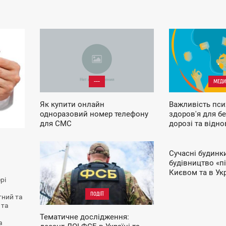
22:25
10:10
П'ЯТНИЦЯ
СЕРЕДА
---
МЕДИ
Як купити онлайн
Важливість пси
одноразовий номер телефону
здоров'я для б
для СМС
дорозі та відн
СУСПІ
водійських пра
Сучасні будинки 
11:24
11:50
будівництво «пі
СЕРЕДА
ЧЕТВЕР
Києвом та в Укр
рі
ПОДІЇЇ
тний та
 та
Тематичне дослідження:
а