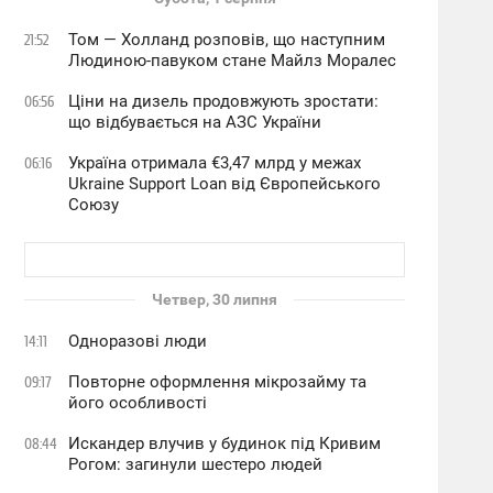
Том — Холланд розповів, що наступним
21:52
Людиною-павуком стане Майлз Моралес
Ціни на дизель продовжують зростати:
06:56
що відбувається на АЗС України
Україна отримала €3,47 млрд у межах
06:16
Ukraine Support Loan від Європейського
Союзу
Четвер, 30 липня
Одноразові люди
14:11
Повторне оформлення мікрозайму та
09:17
його особливості
Искандер влучив у будинок під Кривим
08:44
Рогом: загинули шестеро людей