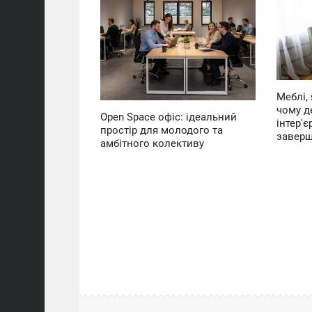
ЧЕТВЕР
СУБОТА
124
0
Меблі, 
чому д
Open Space офіс: ідеальний
інтер'є
простір для молодого та
завер
амбітного колективу