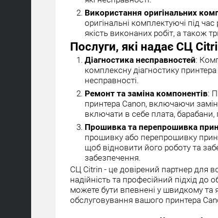
Використання оригінальних ком
оригінальні комплектуючі під час 
якість виконаних робіт, а також 
Послуги, які надає СЦ Cit
Діагностика несправностей
: Ком
комплексну діагностику принтера
несправності.
Ремонт та заміна компонентів
: 
принтера Canon, включаючи замі
включати в себе плата, барабани, г
Прошивка та перепрошивка при
прошивку або перепрошивку прин
щоб відновити його роботу та за
забезпечення.
СЦ Citrin - це довірений партнер для в
надійність та професійний підхід до о
можете бути впевнені у швидкому та я
обслуговування вашого принтера Can