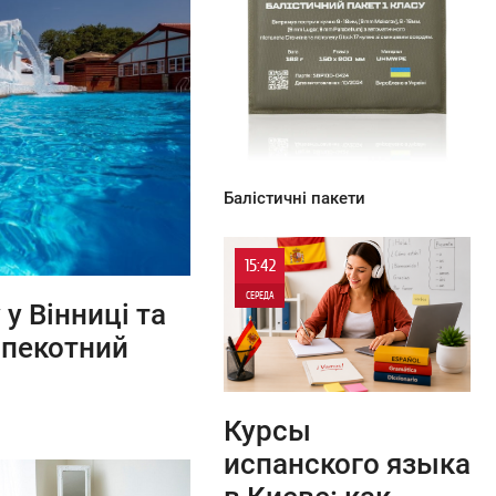
0
Балістичні пакети
15:42
СЕРЕДА
у Вінниці та
спекотний
0
0
Курсы
испанского языка