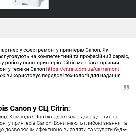
 партнер у сфері ремонту принтерів Canon. Як
заслуговують на компетентний та професійний сервіс,
 роботу своїх принтерів. Citrin має багаторічний
онту техніки Canon
https://citrin.com.ua/ua/remont-
кож використовує передові технології для надання
в Canon у СЦ Citrin:
вці
: Команда Citrin складається з досвідчених та
монту принтерів Canon. Вони мають глибокі знання та
що дозволяє їм ефективно виявляти та усувати будь-