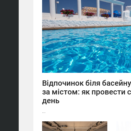
0
72
Відпочинок біля басейну 
за містом: як провести 
день
...
14:42
07:41