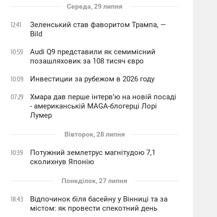
Середа, 29 липня
Зеленський став фаворитом Трампа, —
12:41
Bild
Audi Q9 представили як семимісний
10:59
позашляховик за 108 тисяч євро
Инвестиции за рубежом в 2026 году
10:09
Хмара дав перше інтервʼю на новій посаді
07:29
- американській MAGA-блогерці Лорі
Лумер
Вівторок, 28 липня
Потужний землетрус магнітудою 7,1
10:39
сколихнув Японію
Понеділок, 27 липня
Відпочинок біля басейну у Вінниці та за
18:43
містом: як провести спекотний день