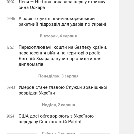
Леся — Нікітюк показала першу стрижку
20:02
сина Оскара
У росії готують північнокорейський
09:46
ракетний підрозділ для ударів по Україні
Вівторок, 4 серпня
Перехоплювачі, кошти на безпеку країни,
17:52
перенесення війни на територію росії:
Євгеній Хмара озвучив пріоритети для
дипломатів
Понеділок, 3 серпня
Умеров стане главою Служби зовнішньої
09:43
розвідки України
Неділя, 2 серпня
США досі обговорюють з Україною
20:24
передачу їй технологій Patriot
Субота, 1 серпня