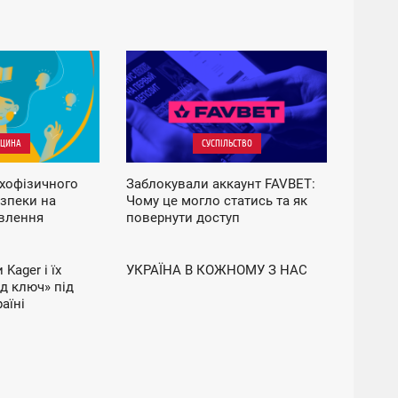
18:38
НЕДІЛЯ
ЦИНА
СУСПІЛЬСТВО
хофізичного
Заблокували аккаунт FAVBET:
езпеки на
Чому це могло статись та як
овлення
повернути доступ
ЛЬСТВО
НОВИНИ
в
Kager і їх
УКРАЇНА В КОЖНОМУ З НАС
14:41
д ключ» під
ЧЕТВЕР
аїні