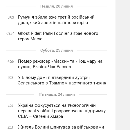
Неділя, 26 липня
Румунія збила вже третій російський
10:09
дрон, який залетів на її територію
Ghost Rider: Раян Гослінг зіграє нового
09:34
героя Marvel
Субота, 25 липня
Помер режисер «Маски» та «Кошмару на
14:56
вулиці В’язів» Чак Рассел
У Білому домі підтвердили зустріч
11:08
Зеленського з Трампом наступного тижня
П'ятниця, 24 липня
Україна фокусується на технологічній
15:53
перевазі у війні і розраховує на підтримку
США – Євгеній Хмара
Житель Волині шпигував за військовими
12:33