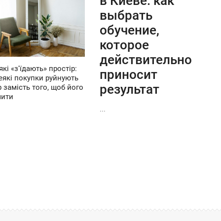
в Киеве: как
выбрать
обучение,
которое
действительно
які «з'їдають» простір:
приносит
еякі покупки руйнують
результат
р замість того, щоб його
шити
...