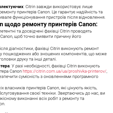
плектуючих
: Citrin завжди використовує лише
ремонту принтерів Canon. Це гарантує надійність та
тривале функціонування пристроїв після відновлення.
rin щодо ремонту принтерів Canon:
петентні та досвідчені фахівці Citrin проводять
 Canon, щоб точно виявити причину його
Після діагностики, фахівці Citrin виконують ремонт
ну пошкоджених або зношених компонентів, що може
оловки друку та інші деталі.
нтера
: У разі необхідності, фахівці Citrin виконують
тера Canon
https://citrin.com.ua/ua/proshivka-printerov/
,
безпечити сумісність з оновленнями програмного
сіх власників принтерів Canon, які цінують якість,
бслуговування своєї техніки. Звертаючись до нас, ви
кісному виконанні всіх робіт з ремонту та
on.