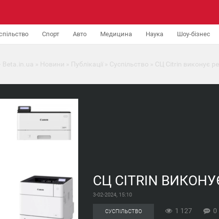
спільство
Спорт
Авто
Медицина
Наука
Шоу-бізнес
 Beta.in.ua
»
Новини
»
Публікації
»
Суспільство
» СЦ Citrin виконує р
СЦ CITRIN ВИКОН
3-02-2024, 15:10
1 127
0
СУСПІЛЬСТВО