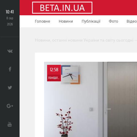
10:41
8 сер
Головне
Новини
Публікації
Фото
Відео
2026
Новини, останні новини України та світу сьогодні —
12:58
ПОНЕДІЛОК
0
478