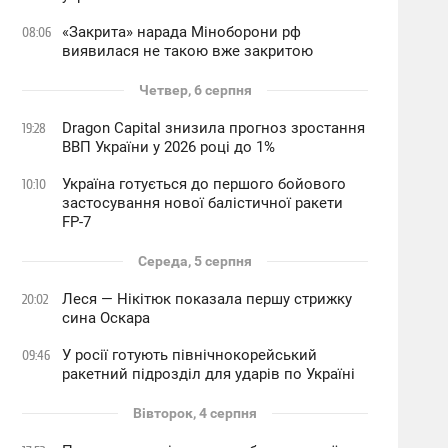
«Закрита» нарада Міноборони рф
08:06
виявилася не такою вже закритою
Четвер, 6 серпня
Dragon Capital знизила прогноз зростання
19:28
ВВП України у 2026 році до 1%
Україна готується до першого бойового
10:10
застосування нової балістичної ракети
FP-7
Середа, 5 серпня
Леся — Нікітюк показала першу стрижку
20:02
сина Оскара
У росії готують північнокорейський
09:46
ракетний підрозділ для ударів по Україні
Вівторок, 4 серпня