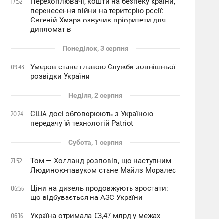
Перехоплювачі, кошти на безпеку країни,
17:52
перенесення війни на територію росії:
Євгеній Хмара озвучив пріоритети для
дипломатів
Понеділок, 3 серпня
Умеров стане главою Служби зовнішньої
09:43
розвідки України
Неділя, 2 серпня
США досі обговорюють з Україною
20:24
передачу їй технологій Patriot
Субота, 1 серпня
Том — Холланд розповів, що наступним
21:52
Людиною-павуком стане Майлз Моралес
Ціни на дизель продовжують зростати:
06:56
що відбувається на АЗС України
Україна отримала €3,47 млрд у межах
06:16