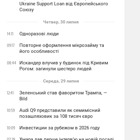
Ukraine Support Loan від Європейського
Союзу
Четвер, 30 липня
Одноразові люди
14:11
Повторне оформлення мікрозайму та
09:17
його особливості
Искандер влучив у будинок під Кривим
08:44
Рогом: загинули шестеро людей
Середа, 29 липня
Зеленський став фаворитом Трампа, —
12:41
Bild
Audi Q9 представили як семимісний
10:59
позашляховик за 108 тисяч євро
Инвестиции за рубежом в 2026 году
10:09
Хмара дав перше інтервʼю на новій посаді
07:29