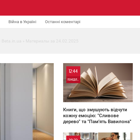
Війна в Україні
Останні коментарі
 Beta.in.ua
» Материалы за 24.02.2025
12:44
ПОНЕДІЛОК
388
Книги, що змушують відчути
кожну емоцію: "Сливове
дерево" та "Пам’ять Вавилона"