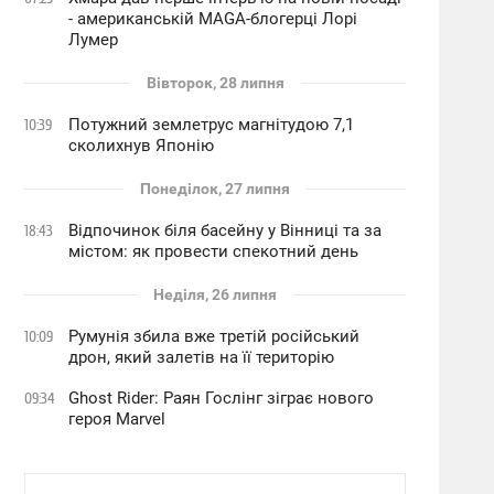
- американській MAGA-блогерці Лорі
Лумер
Вівторок, 28 липня
Потужний землетрус магнітудою 7,1
10:39
сколихнув Японію
Понеділок, 27 липня
Відпочинок біля басейну у Вінниці та за
18:43
містом: як провести спекотний день
Неділя, 26 липня
Румунія збила вже третій російський
10:09
дрон, який залетів на її територію
Ghost Rider: Раян Гослінг зіграє нового
09:34
героя Marvel