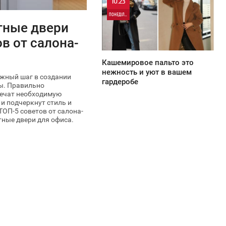
10:23
ПОНЕДІЛОК
тные двери
365
в от салона-
Кашемировое пальто это
нежность и уют в вашем
жный шаг в создании
гардеробе
ы. Правильно
печат необходимую
 и подчеркнут стиль и
ОП-5 советов от салона-
ные двери для офиса.