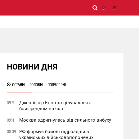
НОВИНИ ДНЯ
ОСТАННІ
ГОЛОВНІ
ПОПУЛЯРНІ
Дженніфер Еністон цілувалася з
09:21
бойфрендом на яхті
Москва здригнулась від сильного вибуху
09:11
РФ формує бойові підрозділи з
08:09
українських військовополонених