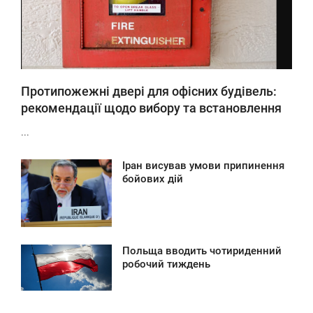
Протипожежні двері для офісних будівель:
рекомендації щодо вибору та встановлення
...
Іран висував умови припинення
1:09
бойових дій
ВТОРОК
0
Польща вводить чотириденний
9:49
робочий тиждень
ВТОРОК
0