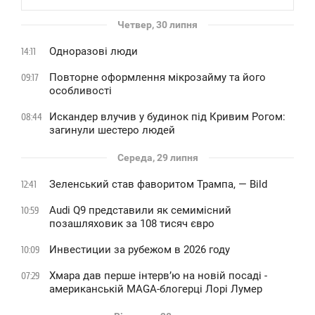
Четвер, 30 липня
Одноразові люди
14:11
Повторне оформлення мікрозайму та його
09:17
особливості
Искандер влучив у будинок під Кривим Рогом:
08:44
загинули шестеро людей
Середа, 29 липня
Зеленський став фаворитом Трампа, — Bild
12:41
Audi Q9 представили як семимісний
10:59
позашляховик за 108 тисяч євро
Инвестиции за рубежом в 2026 году
10:09
Хмара дав перше інтервʼю на новій посаді -
07:29
американській MAGA-блогерці Лорі Лумер