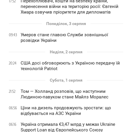
Перехоплювачі, кошти на безпеку країни,
17:52
перенесення війни на територію росії: Євгеній
Хмара озвучив пріоритети для дипломатів
Понеділок, 3 серпня
Умеров стане главою Служби зовнішньої
09:43
розвідки України
Неділя, 2 серпня
США досі обговорюють з Україною передачу їй
20:24
технологій Patriot
Субота, 1 серпня
Том — Холланд розповів, що наступним
21:52
Людиною-павуком стане Майлз Моралес
Ціни на дизель продовжують зростати: що
06:56
відбувається на АЗС України
Україна отримала €3,47 млрд у межах Ukraine
06:16
Support Loan від Європейського Союзу