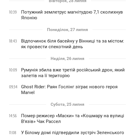
Вівторок, 28 липня
Потужний землетрус магнітудою 7,1 сколихнув
10:39
Японію
Понеділок, 27 липня
Відпочинок біля басейну у Вінниці та за містом:
18:43
як провести спекотний день
Неділя, 26 липня
Румунія збила вже третій російський дрон, який
10:09
залетів на її територію
Ghost Rider: Раян Гослінг зіграє нового героя
09:34
Marvel
Субота, 25 липня
Помер режисер «Маски» та «Кошмару на вулиці
14:56
В’язів» Чак Рассел
У Білому домі підтвердили зустріч Зеленського
11:08