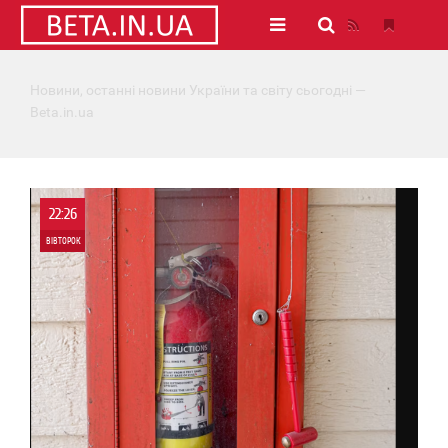
Новини, останні новини України та світу сьогодні —
Beta.in.ua
22:26
ВІВТОРОК
0
0