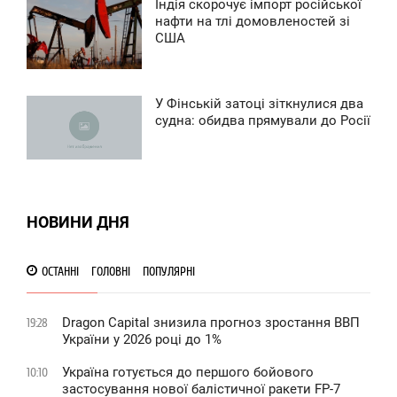
Індія скорочує імпорт російської
4:18
нафти на тлі домовленостей зі
0
США
ПОНЕДІЛОК
0
У Фінській затоці зіткнулися два
0:28
судна: обидва прямували до Росії
0
ПОНЕДІЛОК
0
НОВИНИ ДНЯ
0
ОСТАННІ
ГОЛОВНІ
ПОПУЛЯРНІ
Dragon Capital знизила прогноз зростання ВВП
19:28
України у 2026 році до 1%
Україна готується до першого бойового
10:10
застосування нової балістичної ракети FP-7