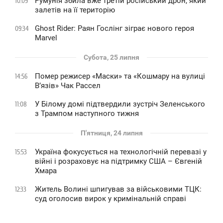
Румунія збила вже третій російський дрон, який
10:09
залетів на її територію
Ghost Rider: Раян Гослінг зіграє нового героя
09:34
Marvel
Субота, 25 липня
Помер режисер «Маски» та «Кошмару на вулиці
14:56
В’язів» Чак Рассел
У Білому домі підтвердили зустріч Зеленського
11:08
з Трампом наступного тижня
П'ятниця, 24 липня
Україна фокусується на технологічній перевазі у
15:53
війні і розраховує на підтримку США – Євгеній
Хмара
Житель Волині шпигував за військовими ТЦК:
12:33
суд оголосив вирок у кримінальній справі