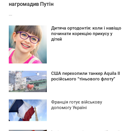
нагромадив Путін
...
Дитяча ортодонтія: коли і навіщо
6:57
починати корекцію прикусу у
дітей
ПОНЕДІЛОК
0
США перехопили танкер Aquila II
6:14
російського “тіньового флоту”
ПОНЕДІЛОК
0
Франція готує військову
5:50
допомогу Україні
ПОНЕДІЛОК
0