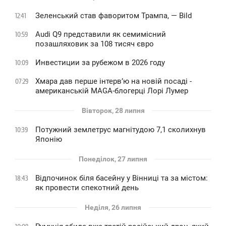
Зеленський став фаворитом Трампа, — Bild
12:41
Audi Q9 представили як семимісний
10:59
позашляховик за 108 тисяч євро
Инвестиции за рубежом в 2026 году
10:09
Хмара дав перше інтервʼю на новій посаді -
07:29
американській MAGA-блогерці Лорі Лумер
Вівторок, 28 липня
Потужний землетрус магнітудою 7,1 сколихнув
10:39
Японію
Понеділок, 27 липня
Відпочинок біля басейну у Вінниці та за містом:
18:43
як провести спекотний день
Неділя, 26 липня