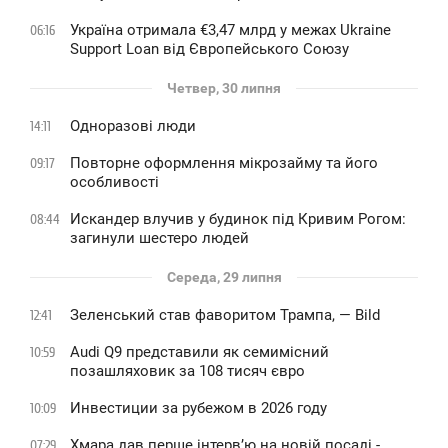
Україна отримала €3,47 млрд у межах Ukraine
06:16
Support Loan від Європейського Союзу
Четвер, 30 липня
Одноразові люди
14:11
Повторне оформлення мікрозайму та його
09:17
особливості
Искандер влучив у будинок під Кривим Рогом:
08:44
загинули шестеро людей
Середа, 29 липня
Зеленський став фаворитом Трампа, — Bild
12:41
Audi Q9 представили як семимісний
10:59
позашляховик за 108 тисяч євро
Инвестиции за рубежом в 2026 году
10:09
Хмара дав перше інтервʼю на новій посаді -
07:29