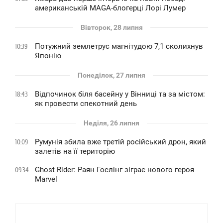
американській MAGA-блогерці Лорі Лумер
Вівторок, 28 липня
Потужний землетрус магнітудою 7,1 сколихнув
10:39
Японію
Понеділок, 27 липня
Відпочинок біля басейну у Вінниці та за містом:
18:43
як провести спекотний день
Неділя, 26 липня
Румунія збила вже третій російський дрон, який
10:09
залетів на її територію
Ghost Rider: Раян Гослінг зіграє нового героя
09:34
Marvel