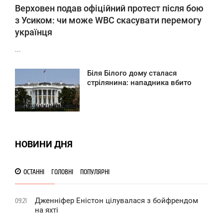
Верховен подав офіційний протест після бою
з Усиком: чи може WBC скасувати перемогу
українця
...
Біля Білого дому сталася
12:19
стрілянина: нападника вбито
ЕДІЛЯ
809
НОВИНИ ДНЯ
ОСТАННІ
ГОЛОВНІ
ПОПУЛЯРНІ
Дженніфер Еністон цілувалася з бойфрендом
09:21
на яхті