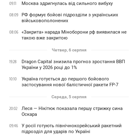
Москва здригнулась від сильного вибуху
09:11
РФ формує бойові підрозділи з українських
08:09
військовополонених
«Закрита» нарада Міноборони рф виявилася не
08:06
такою вже закритою
Четвер, 6 серпня
Dragon Capital знизила прогноз зростання ВВП
19:28
України у 2026 році до 1%
Україна готується до першого бойового
10:10
застосування нової балістичної ракети FP-7
Середа, 5 серпня
Леся — Нікітюк показала першу стрижку сина
20:02
Оскара
У росії готують північнокорейський ракетний
09:46
підрозділ для ударів по Україні