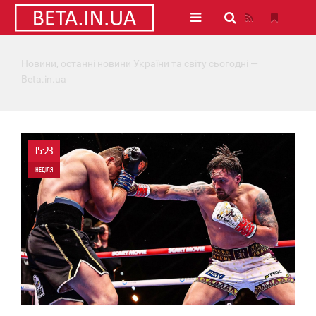
Новини, останні новини України та світу сьогодні —
Beta.in.ua
15:23
НЕДІЛЯ
0
866