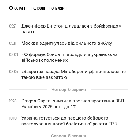
ОСТАННІ
ГОЛОВНІ
ПОПУЛЯРНІ
Дженніфер Еністон цілувалася з бойфрендом
09:21
на яхті
Москва здригнулась від сильного вибуху
09:11
РФ формує бойові підрозділи з українських
08:09
військовополонених
«Закрита» нарада Міноборони рф виявилася не
08:06
такою вже закритою
Четвер, 6 серпня
Dragon Capital знизила прогноз зростання ВВП
19:28
України у 2026 році до 1%
Україна готується до першого бойового
10:10
застосування нової балістичної ракети FP-7
Середа, 5 серпня