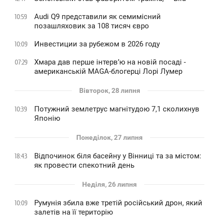
Audi Q9 представили як семимісний
10:59
позашляховик за 108 тисяч євро
Инвестиции за рубежом в 2026 году
10:09
Хмара дав перше інтервʼю на новій посаді -
07:29
американській MAGA-блогерці Лорі Лумер
Вівторок, 28 липня
Потужний землетрус магнітудою 7,1 сколихнув
10:39
Японію
Понеділок, 27 липня
Відпочинок біля басейну у Вінниці та за містом:
18:43
як провести спекотний день
Неділя, 26 липня
Румунія збила вже третій російський дрон, який
10:09
залетів на її територію