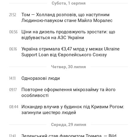
Субота, 1 серпня
Том — Холланд розповів, що наступним
21:52
Людиною-павуком стане Майлз Моралес
Ціни на дизель продовжують зростати: що
06:56
відбувається на АЗС України
Україна отримала €3,47 млрд у межах Ukraine
06:16
Support Loan від Європейського Союзу
Четвер, 30 липня
Одноразові люди
14:11
Повторне оформлення мікрозайму та його
09:17
особливості
Искандер влучив у будинок під Кривим Рогом:
08:44
загинули шестеро людей
Середа, 29 липня
Зеленський став фаворитом Трампа, — Bild
12:41