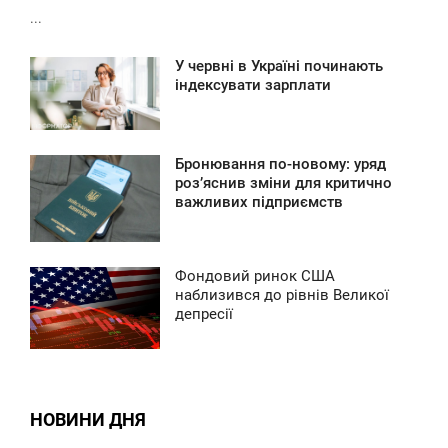
...
У червні в Україні починають
3:08
індексувати зарплати
ВТОРОК
0
Бронювання по-новому: уряд
9:56
роз’яснив зміни для критично
важливих підприємств
ВТОРОК
0
Фондовий ринок США
8:42
наблизився до рівнів Великої
депресії
ВТОРОК
0
0
НОВИНИ ДНЯ