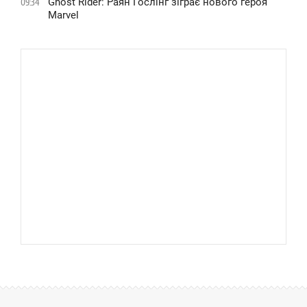
Ghost Rider: Раян Гослінг зіграє нового героя
09:34
Marvel