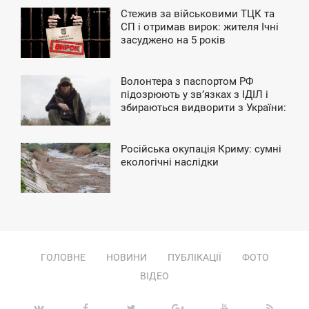
Стежив за військовими ТЦК та
4:38
СП і отримав вирок: жителя Ічні
засуджено на 5 років
ЯТНИЦЯ
Волонтера з паспортом РФ
11:27
підозрюють у зв’язках з ІДІЛ і
збираються видворити з України:
ЯТНИЦЯ
подробиці справи
Російська окупація Криму: сумні
6:25
екологічні наслідки
ЕТВЕР
ГОЛОВНЕ
НОВИНИ
ПУБЛІКАЦІЇ
ФОТО
ВІДЕО