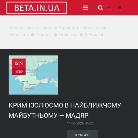
Новини, останні новини України та світу сьогодні —
Beta.in.ua
Новини
Політика
В Україні
16:23
ЧЕТВЕР
0
0
КРИМ ІЗОЛЮЄМО В НАЙБЛИЖЧОМУ
МАЙБУТНЬОМУ — МАДЯР
11-06-2026, 16:23
В УКРАЇНІ