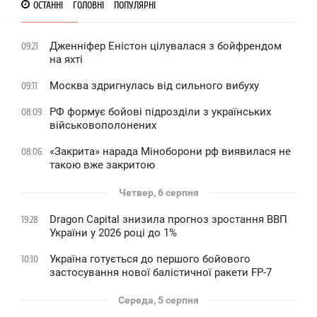
ОСТАННІ
ГОЛОВНІ
ПОПУЛЯРНІ
Дженніфер Еністон цілувалася з бойфрендом
09:21
на яхті
Москва здригнулась від сильного вибуху
09:11
РФ формує бойові підрозділи з українських
08:09
військовополонених
«Закрита» нарада Міноборони рф виявилася не
08:06
такою вже закритою
Четвер, 6 серпня
Dragon Capital знизила прогноз зростання ВВП
19:28
України у 2026 році до 1%
Україна готується до першого бойового
10:10
застосування нової балістичної ракети FP-7
Середа, 5 серпня