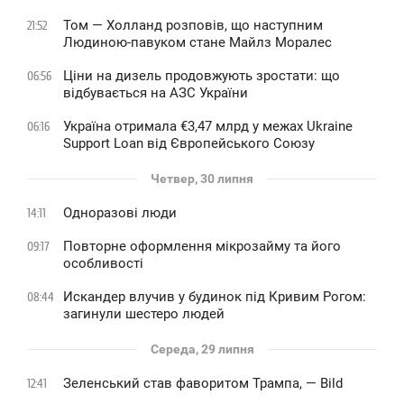
Том — Холланд розповів, що наступним
21:52
Людиною-павуком стане Майлз Моралес
Ціни на дизель продовжують зростати: що
06:56
відбувається на АЗС України
Україна отримала €3,47 млрд у межах Ukraine
06:16
Support Loan від Європейського Союзу
Четвер, 30 липня
Одноразові люди
14:11
Повторне оформлення мікрозайму та його
09:17
особливості
Искандер влучив у будинок під Кривим Рогом:
08:44
загинули шестеро людей
Середа, 29 липня
Зеленський став фаворитом Трампа, — Bild
12:41