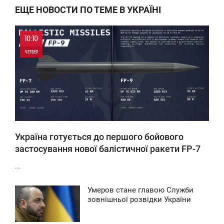
ЕЩЕ НОВОСТИ ПО ТЕМЕ В УКРАЇНІ
10:10
ЧЕТВЕР
0
0
Україна готується до першого бойового
застосування нової балістичної ракети FP-7
...
Умеров стане главою Служби
9:43
зовнішньої розвідки України
ПОНЕДІЛОК