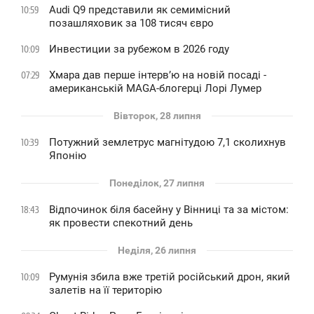
Audi Q9 представили як семимісний
10:59
позашляховик за 108 тисяч євро
Инвестиции за рубежом в 2026 году
10:09
Хмара дав перше інтервʼю на новій посаді -
07:29
американській MAGA-блогерці Лорі Лумер
Вівторок, 28 липня
Потужний землетрус магнітудою 7,1 сколихнув
10:39
Японію
Понеділок, 27 липня
Відпочинок біля басейну у Вінниці та за містом:
18:43
як провести спекотний день
Неділя, 26 липня
Румунія збила вже третій російський дрон, який
10:09
залетів на її територію