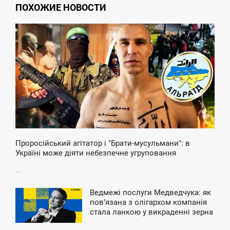
ПОХОЖИЕ НОВОСТИ
3:59
ПОНЕДІЛОК
Проросійський агітатор і "Брати-мусульмани": в
Україні може діяти небезпечне угруповання
...
Ведмежі послуги Медведчука: як
2:24
повʼязана з олігархом компанія
стала ланкою у викраденні зерна
ЕТВЕР
й металу з окупації