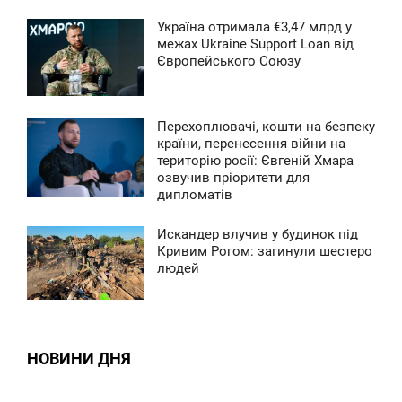
0
Україна отримала €3,47 млрд у
6:16
межах Ukraine Support Loan від
Європейського Союзу
ЯТНИЦЯ
0
Перехоплювачі, кошти на безпеку
7:52
країни, перенесення війни на
територію росії: Євгеній Хмара
ВТОРОК
озвучив пріоритети для
дипломатів
0
Искандер влучив у будинок під
8:44
Кривим Рогом: загинули шестеро
людей
ЕТВЕР
0
0
НОВИНИ ДНЯ