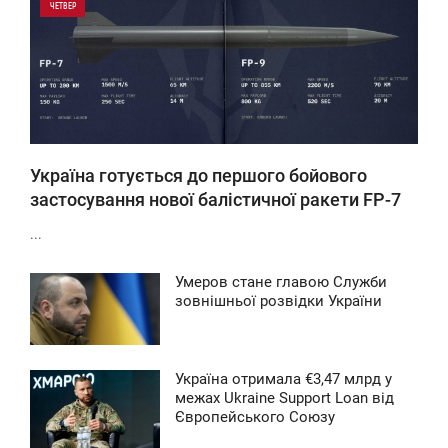
ЧЕТВЕР
0
0
Україна готується до першого бойового
застосування нової балістичної ракети FP-7
...
Умеров стане главою Служби
9:43
зовнішньої розвідки України
ПОНЕДІЛОК
0
Україна отримала €3,47 млрд у
6:16
межах Ukraine Support Loan від
Європейського Союзу
ЯТНИЦЯ