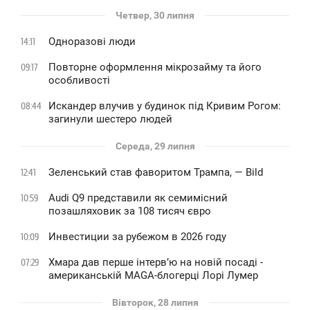
Четвер, 30 липня
Одноразові люди
14:11
Повторне оформлення мікрозайму та його
09:17
особливості
Искандер влучив у будинок під Кривим Рогом:
08:44
загинули шестеро людей
Середа, 29 липня
Зеленський став фаворитом Трампа, — Bild
12:41
Audi Q9 представили як семимісний
10:59
позашляховик за 108 тисяч євро
Инвестиции за рубежом в 2026 году
10:09
Хмара дав перше інтервʼю на новій посаді -
07:29
американській MAGA-блогерці Лорі Лумер
Вівторок, 28 липня