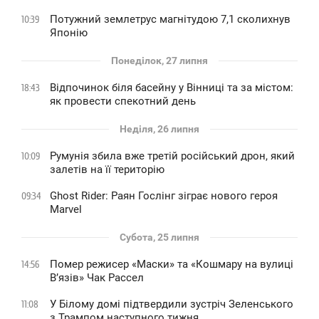
Потужний землетрус магнітудою 7,1 сколихнув
10:39
Японію
Понеділок, 27 липня
Відпочинок біля басейну у Вінниці та за містом:
18:43
як провести спекотний день
Неділя, 26 липня
Румунія збила вже третій російський дрон, який
10:09
залетів на її територію
Ghost Rider: Раян Гослінг зіграє нового героя
09:34
Marvel
Субота, 25 липня
Помер режисер «Маски» та «Кошмару на вулиці
14:56
В’язів» Чак Рассел
У Білому домі підтвердили зустріч Зеленського
11:08
з Трампом наступного тижня