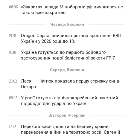
«Закрита» нарада Міноборони рф виявилася не
08:06
такою вже закритою
Четвер, 6 серпня
Dragon Capital знизила прогноз зростання ВВП
19:28
України у 2026 році до 1%
Україна готується до першого бойового
10:10
застосування нової балістичної ракети FP-7
Середа, 5 серпня
Леся — Нікітюк показала першу стрижку сина
20:02
Оскара
У росії готують північнокорейський ракетний
09:46
підрозділ для ударів по Україні
Вівторок, 4 серпня
Перехоплювачі, кошти на безпеку країни,
17:52
перенесення війни на територію росії: Євгеній