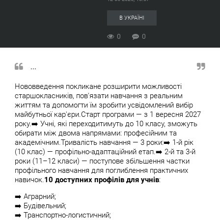
В УКРАЇНІ
0
0
...
Нововведення покликане розширити можливості
старшокласників, пов'язати навчання з реальним
життям та допомогти їм зробити усвідомлений вибір
майбутньої кар'єри.Старт програми — з 1 вересня 2027
року.➡️ Учні, які переходитимуть до 10 класу, зможуть
обирати між двома напрямами: професійним та
академічним.Тривалість навчання — 3 роки:➡️ 1-й рік
(10 клас) — профільно-адаптаційний етап.➡️ 2-й та 3-й
роки (11–12 класи) — поступове збільшення частки
профільного навчання для поглиблення практичних
навичок.
10 доступних профілів для учнів
:
➡️ Аграрний;
➡️ Будівельний;
➡️ Транспортно-логистичний;