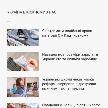
4:41
УКРАЇНА В КОЖНОМУ З НАС
ЕТВЕР
...
Як отримати водійські права
1:47
категорії С у Кам'янському
ЕТВЕР
Названо нові розміри зарплат в
3:58
Україні: хто та скільки заробляє
УБОТА
Українські школи чекає низка
6:36
реформ: сюрпризи підготували
як учням, так і вчителям
ЯТНИЦЯ
Навчання у Польщі після 9 класу: