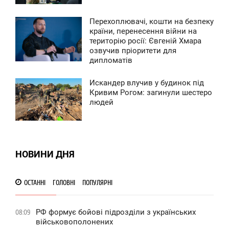
0
Перехоплювачі, кошти на безпеку
7:52
країни, перенесення війни на
територію росії: Євгеній Хмара
ВТОРОК
озвучив пріоритети для
дипломатів
0
Искандер влучив у будинок під
8:44
Кривим Рогом: загинули шестеро
людей
ЕТВЕР
0
0
НОВИНИ ДНЯ
ОСТАННІ
ГОЛОВНІ
ПОПУЛЯРНІ
РФ формує бойові підрозділи з українських
08:09
військовополонених