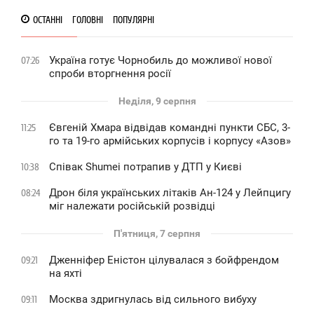
ОСТАННІ
ГОЛОВНІ
ПОПУЛЯРНІ
Україна готує Чорнобиль до можливої нової
07:26
спроби вторгнення росії
Неділя, 9 серпня
Євгеній Хмара відвідав командні пункти СБС, 3-
11:25
го та 19-го армійських корпусів і корпусу «Азов»
Співак Shumei потрапив у ДТП у Києві
10:38
Дрон біля українських літаків Ан-124 у Лейпцигу
08:24
міг належати російській розвідці
П'ятниця, 7 серпня
Дженніфер Еністон цілувалася з бойфрендом
09:21
на яхті
Москва здригнулась від сильного вибуху
09:11