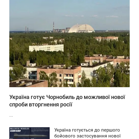
0
0
Україна готує Чорнобиль до можливої нової
спроби вторгнення росії
...
Україна готується до першого
0:10
бойового застосування нової