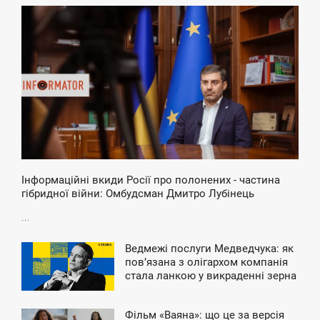
9:30
ЯТНИЦЯ
Інформаційні вкиди Росії про полонених - частина
гібридної війни: Омбудсман Дмитро Лубінець
...
Ведмежі послуги Медведчука: як
2:24
повʼязана з олігархом компанія
стала ланкою у викраденні зерна
ЕТВЕР
й металу з окупації
Фільм «Ваяна»: що це за версія