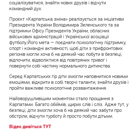
соціалізуватися, знайти нових друзів і відчути
командний дух.
Проєкт «Карпатська зміна» реалізується за ініціативи
Президента України Володимира Зеленського та за
підтримки Офісу Президента України, обласних
військових адміністрацій і Української асоціації
футболу.Його мета — поєднати психологічну підтримку,
спорт і командні активності, щоб діти з прифронтових
регіонів могли хоча б на деякий час побути в безпеці,
відпочити, відволіктися від повітряних тривог і
повернути собі частину нормального дитинства.
Серед Карпатських гір діти змогли наповнитися новими
емоціями, відкрити в собі творчі таланти, знайти друзів і
пройти важливе психологічне розвантаження.
Найзворушливішим моментом стало прощання з
Карпатами. Багато обіймів, щирих слів і сліз. Адже тут, у
безпеці, діти змогли хоча б на деякий час забути про
обстріли, відчути турботу й просто побути дітьми.
Відео дивіться ТУТ