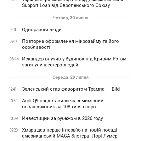
Support Loan від Європейського Союзу
Четвер, 30 липня
Одноразові люди
14:11
Повторне оформлення мікрозайму та його
09:17
особливості
Искандер влучив у будинок під Кривим Рогом:
08:44
загинули шестеро людей
Середа, 29 липня
Зеленський став фаворитом Трампа, — Bild
12:41
Audi Q9 представили як семимісний
10:59
позашляховик за 108 тисяч євро
Инвестиции за рубежом в 2026 году
10:09
Хмара дав перше інтервʼю на новій посаді -
07:29
американській MAGA-блогерці Лорі Лумер