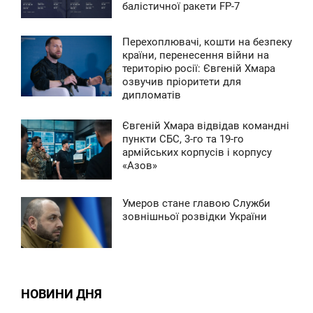
балістичної ракети FP-7
ЕТВЕР
0
Перехоплювачі, кошти на безпеку
7:52
країни, перенесення війни на
територію росії: Євгеній Хмара
ВТОРОК
озвучив пріоритети для
дипломатів
0
Євгеній Хмара відвідав командні
11:25
пункти СБС, 3-го та 19-го
армійських корпусів і корпусу
ЕДІЛЯ
«Азов»
0
Умеров стане главою Служби
9:43
зовнішньої розвідки України
ПОНЕДІЛОК
0
НОВИНИ ДНЯ
0