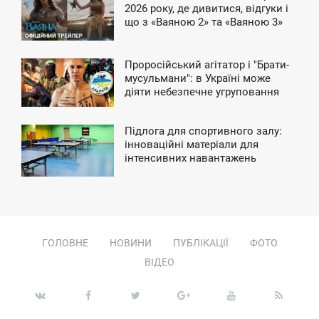
4:59
2026 року, де дивитися, відгуки і
що з «Ваяною 2» та «Ваяною 3»
ЕДІЛЯ
Проросійський агітатор і "Брати-
3:59
мусульмани": в Україні може
діяти небезпечне угруповання
ПОНЕДІЛОК
Підлога для спортивного залу:
7:30
інноваційні матеріали для
інтенсивних навантажень
ЕТВЕР
ГОЛОВНЕ
НОВИНИ
ПУБЛІКАЦІЇ
ФОТО
ВІДЕО