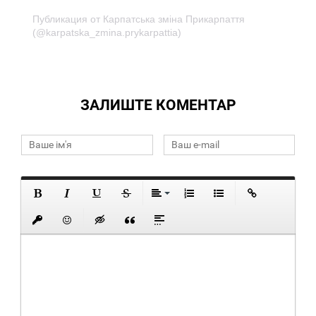
Публикация от Карпатська зміна Прикарпаття
(@karpatska_zmina.prykarpattia)
ЗАЛИШТЕ КОМЕНТАР