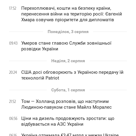
Перехоплювачі, кошти на безпеку країни,
17:52
перенесення війни на територію росії: Євгеній
Хмара озвучив пріоритети для дипломатів
Понеділок, 3 серпня
Умеров стане главою Служби зовнішньої
09:43
розвідки України
Неділя, 2 серпня
США досі обговорюють з Україною передачу їй
20:24
технологій Patriot
Субота, 1 серпня
Том — Холланд розповів, що наступним
21:52
Людиною-павуком стане Майлз Моралес
Ціни на дизель продовжують зростати: що
06:56
відбувається на АЗС України
Україна отримала €3,47 млрд у межах Ukraine
06:16