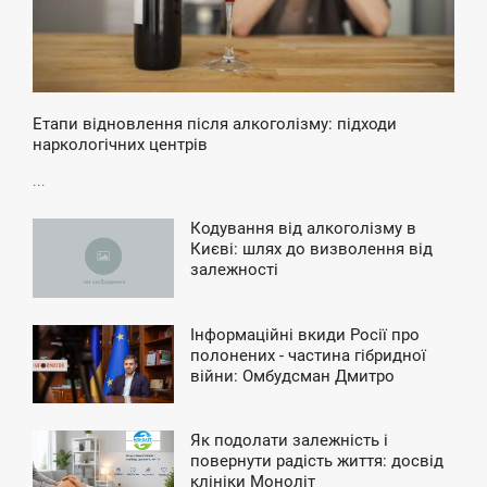
Етапи відновлення після алкоголізму: підходи
наркологічних центрів
...
Кодування від алкоголізму в
2:43
Києві: шлях до визволення від
залежності
ЯТНИЦЯ
Інформаційні вкиди Росії про
9:30
полонених - частина гібридної
війни: Омбудсман Дмитро
ЯТНИЦЯ
Лубінець
Як подолати залежність і
3:49
повернути радість життя: досвід
клініки Моноліт