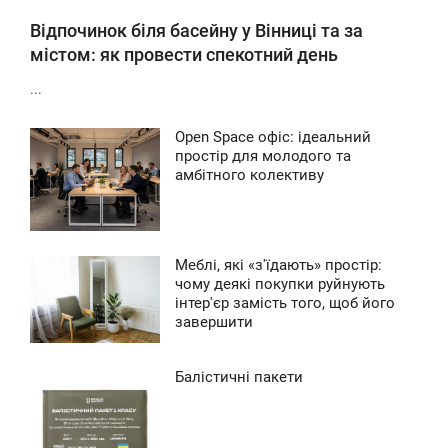
Відпочинок біля басейну у Вінниці та за
містом: як провести спекотний день
...
Open Space офіс: ідеальний
4:42
простір для молодого та
амбітного колективу
ЕТВЕР
131
Меблі, які «з'їдають» простір:
7:41
чому деякі покупки руйнують
інтер'єр замість того, щоб його
УБОТА
завершити
0
Балістичні пакети
1:28
ЕРЕДА