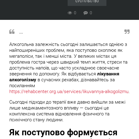
СУСПІЛЬСТВО
0
0
...
Алкогольна залежність сьогодні залишається однією з
найпоширеніших проблем, яка поступово охоплює як
мегаполіси, так і менші міста. У великих містах ця
проблема гостра через швидкий темп життя, стреси та
доступність напоїв, що часто ускладнює своєчасне
звернення по допомогу. Як відбувається
лікування
алкоголізму
в сучасних рехабах, дізнавайтесь за
посиланням
https://rehabcenter.org.ua/services/likuvannya-alkogolizmu
.
Сьогодні підходи до терапії вже давно вийшли за межі
лише медикаментозного впливу — сьогодні це
комплексна система відновлення фізичного та
психічного стану людини.
Як поступово формується