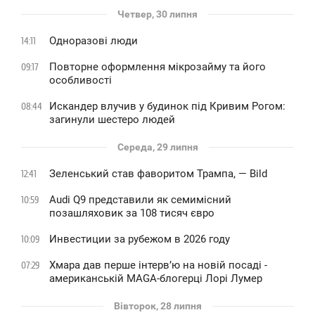
Четвер, 30 липня
Одноразові люди
14:11
Повторне оформлення мікрозайму та його
09:17
особливості
Искандер влучив у будинок під Кривим Рогом:
08:44
загинули шестеро людей
Середа, 29 липня
Зеленський став фаворитом Трампа, — Bild
12:41
Audi Q9 представили як семимісний
10:59
позашляховик за 108 тисяч євро
Инвестиции за рубежом в 2026 году
10:09
Хмара дав перше інтервʼю на новій посаді -
07:29
американській MAGA-блогерці Лорі Лумер
Вівторок, 28 липня