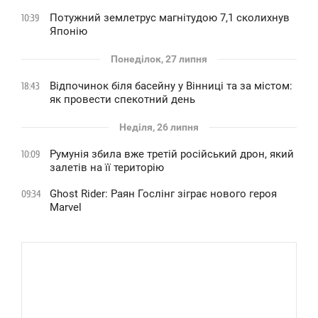
Потужний землетрус магнітудою 7,1 сколихнув
10:39
Японію
Понеділок, 27 липня
Відпочинок біля басейну у Вінниці та за містом:
18:43
як провести спекотний день
Неділя, 26 липня
Румунія збила вже третій російський дрон, який
10:09
залетів на її територію
Ghost Rider: Раян Гослінг зіграє нового героя
09:34
Marvel