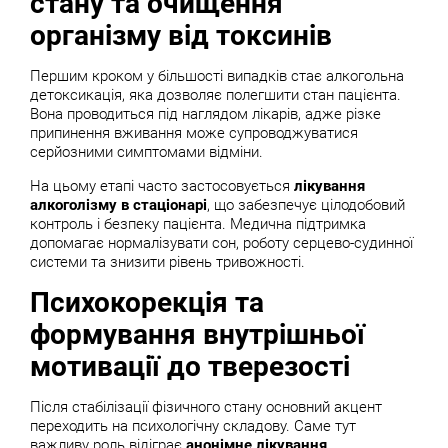
стану та очищення
організму від токсинів
Першим кроком у більшості випадків стає алкогольна
детоксикація, яка дозволяє полегшити стан пацієнта.
Вона проводиться під наглядом лікарів, адже різке
припинення вживання може супроводжуватися
серйозними симптомами відміни.
На цьому етапі часто застосовується
лікування
алкоголізму в стаціонарі
, що забезпечує цілодобовий
контроль і безпеку пацієнта. Медична підтримка
допомагає нормалізувати сон, роботу серцево-судинної
системи та знизити рівень тривожності.
Психокорекція та
формування внутрішньої
мотивації до тверезості
Після стабілізації фізичного стану основний акцент
переходить на психологічну складову. Саме тут
важливу роль відіграє
анонімне лікування