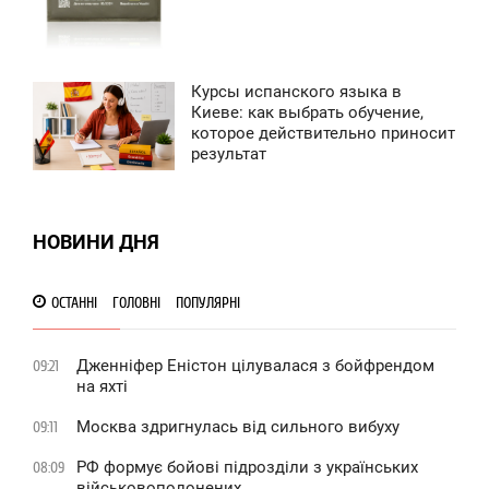
0
Курсы испанского языка в
5:42
Киеве: как выбрать обучение,
которое действительно приносит
ЕРЕДА
результат
0
0
НОВИНИ ДНЯ
ОСТАННІ
ГОЛОВНІ
ПОПУЛЯРНІ
Дженніфер Еністон цілувалася з бойфрендом
09:21
на яхті
Москва здригнулась від сильного вибуху
09:11
РФ формує бойові підрозділи з українських
08:09
військовополонених