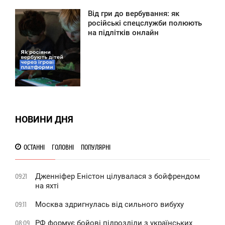
Від гри до вербування: як
8:32
російські спецслужби полюють
на підлітків онлайн
ЕРЕДА
0
НОВИНИ ДНЯ
ОСТАННІ
ГОЛОВНІ
ПОПУЛЯРНІ
Дженніфер Еністон цілувалася з бойфрендом
09:21
на яхті
Москва здригнулась від сильного вибуху
09:11
РФ формує бойові підрозділи з українських
08:09