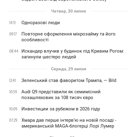
Четвер, 30 липня
Одноразові люди
14:11
Повторне оформлення мікрозайму та його
09:17
особливості
Искандер влучив у будинок під Кривим Рогом:
08:44
загинули шестеро людей
Середа, 29 липня
Зеленський став фаворитом Трампа, — Bild
12:41
Audi Q9 представили як семимісний
10:59
позашляховик за 108 тисяч євро
Инвестиции за рубежом в 2026 году
10:09
Хмара дав перше інтервʼю на новій посаді -
07:29
американській MAGA-блогерці Лорі Лумер