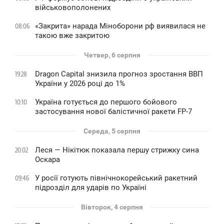
військовополонених
«Закрита» нарада Міноборони рф виявилася не
08:06
такою вже закритою
Четвер, 6 серпня
Dragon Capital знизила прогноз зростання ВВП
19:28
України у 2026 році до 1%
Україна готується до першого бойового
10:10
застосування нової балістичної ракети FP-7
Середа, 5 серпня
Леся — Нікітюк показала першу стрижку сина
20:02
Оскара
У росії готують північнокорейський ракетний
09:46
підрозділ для ударів по Україні
Вівторок, 4 серпня