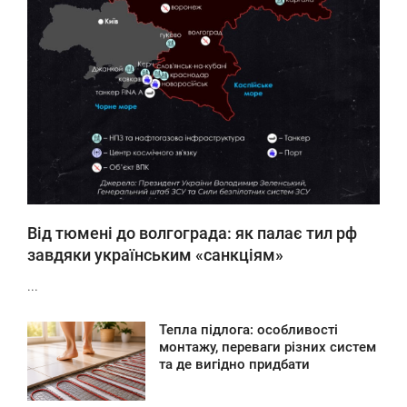
Від тюмені до волгограда: як палає тил рф
завдяки українським «санкціям»
...
Тепла підлога: особливості
8:41
монтажу, переваги різних систем
та де вигідно придбати
ЕРЕДА
0