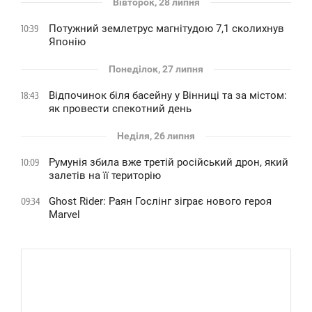
Вівторок, 28 липня
Потужний землетрус магнітудою 7,1 сколихнув
10:39
Японію
Понеділок, 27 липня
Відпочинок біля басейну у Вінниці та за містом:
18:43
як провести спекотний день
Неділя, 26 липня
Румунія збила вже третій російський дрон, який
10:09
залетів на її територію
Ghost Rider: Раян Гослінг зіграє нового героя
09:34
Marvel