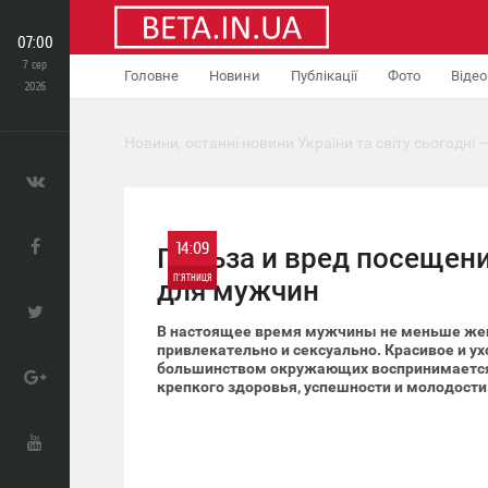
07:00
7 сер
Головне
Новини
Публікації
Фото
Відео
2026
Новини, останні новини України та світу сьогодні —
14:09
Польза и вред посещен
П'ЯТНИЦЯ
для мужчин
0
В настоящее время мужчины не меньше же
привлекательно и сексуально. Красивое и у
большинством окружающих воспринимается
2 821
крепкого здоровья, успешности и молодости