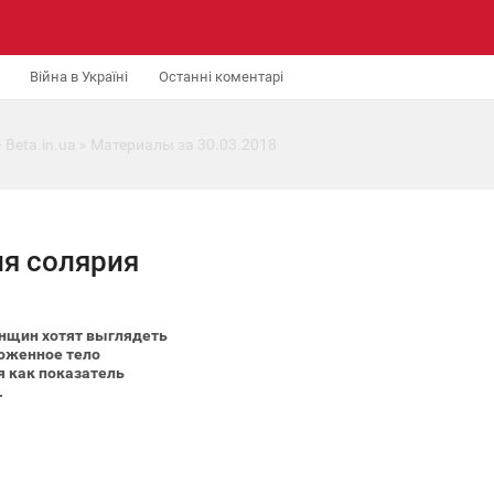
Війна в Україні
Останні коментарі
 Beta.in.ua
» Материалы за 30.03.2018
ия солярия
нщин хотят выглядеть
хоженное тело
 как показатель
.