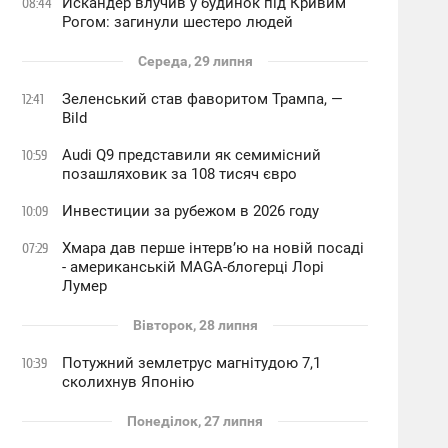
Искандер влучив у будинок під Кривим
08:44
Рогом: загинули шестеро людей
Середа, 29 липня
Зеленський став фаворитом Трампа, —
12:41
Bild
Audi Q9 представили як семимісний
10:59
позашляховик за 108 тисяч євро
Инвестиции за рубежом в 2026 году
10:09
Хмара дав перше інтервʼю на новій посаді
07:29
- американській MAGA-блогерці Лорі
Лумер
Вівторок, 28 липня
Потужний землетрус магнітудою 7,1
10:39
сколихнув Японію
Понеділок, 27 липня