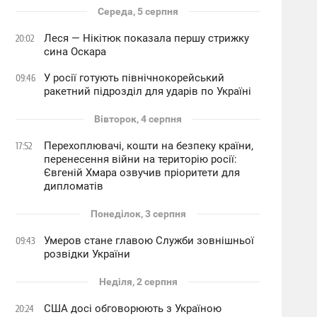
Середа, 5 серпня
Леся — Нікітюк показала першу стрижку
20:02
сина Оскара
У росії готують північнокорейський
09:46
ракетний підрозділ для ударів по Україні
Вівторок, 4 серпня
Перехоплювачі, кошти на безпеку країни,
17:52
перенесення війни на територію росії:
Євгеній Хмара озвучив пріоритети для
дипломатів
Понеділок, 3 серпня
Умеров стане главою Служби зовнішньої
09:43
розвідки України
Неділя, 2 серпня
США досі обговорюють з Україною
20:24