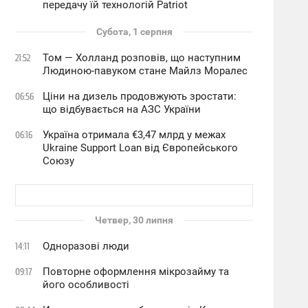
передачу їй технологій Patriot
Субота, 1 серпня
Том — Холланд розповів, що наступним
21:52
Людиною-павуком стане Майлз Моралес
Ціни на дизель продовжують зростати:
06:56
що відбувається на АЗС України
Україна отримала €3,47 млрд у межах
06:16
Ukraine Support Loan від Європейського
Союзу
Четвер, 30 липня
Одноразові люди
14:11
Повторне оформлення мікрозайму та
09:17
його особливості