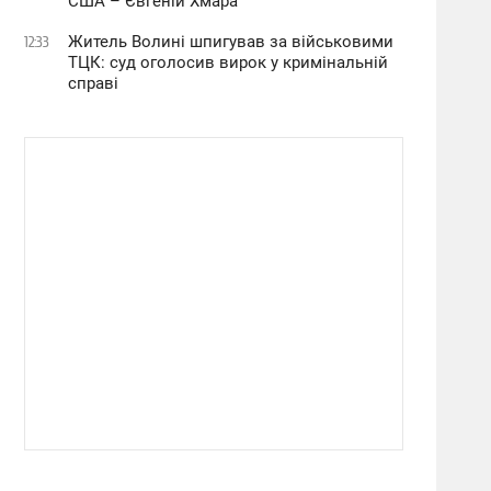
США – Євгеній Хмара
Житель Волині шпигував за військовими
12:33
ТЦК: суд оголосив вирок у кримінальній
справі