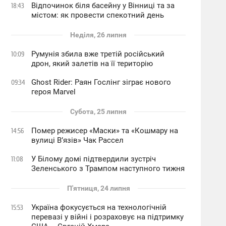
Відпочинок біля басейну у Вінниці та за
18:43
містом: як провести спекотний день
Неділя, 26 липня
Румунія збила вже третій російський
10:09
дрон, який залетів на її територію
Ghost Rider: Раян Гослінг зіграє нового
09:34
героя Marvel
Субота, 25 липня
Помер режисер «Маски» та «Кошмару на
14:56
вулиці В’язів» Чак Рассел
У Білому домі підтвердили зустріч
11:08
Зеленського з Трампом наступного тижня
П'ятниця, 24 липня
Україна фокусується на технологічній
15:53
перевазі у війні і розраховує на підтримку