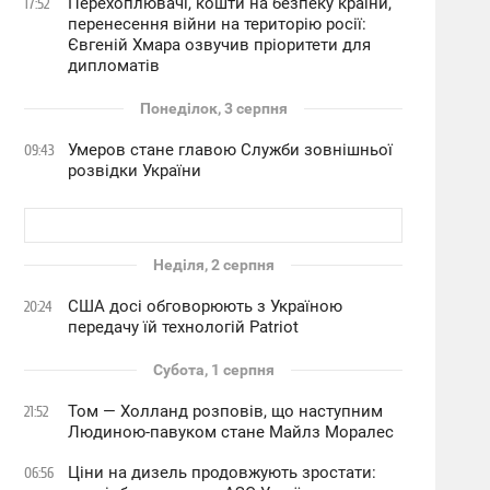
Перехоплювачі, кошти на безпеку країни,
17:52
перенесення війни на територію росії:
Євгеній Хмара озвучив пріоритети для
дипломатів
Понеділок, 3 серпня
Умеров стане главою Служби зовнішньої
09:43
розвідки України
Неділя, 2 серпня
США досі обговорюють з Україною
20:24
передачу їй технологій Patriot
Субота, 1 серпня
Том — Холланд розповів, що наступним
21:52
Людиною-павуком стане Майлз Моралес
Ціни на дизель продовжують зростати:
06:56