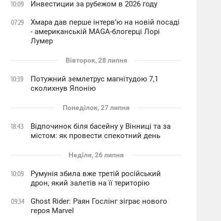
Инвестиции за рубежом в 2026 году
10:09
Хмара дав перше інтервʼю на новій посаді
07:29
- американській MAGA-блогерці Лорі
Лумер
Вівторок, 28 липня
Потужний землетрус магнітудою 7,1
10:39
сколихнув Японію
Понеділок, 27 липня
Відпочинок біля басейну у Вінниці та за
18:43
містом: як провести спекотний день
Неділя, 26 липня
Румунія збила вже третій російський
10:09
дрон, який залетів на її територію
Ghost Rider: Раян Гослінг зіграє нового
09:34
героя Marvel