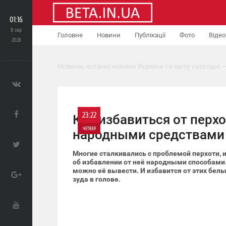
01:16
8 сер
Головне
Новини
Публікації
Фото
Відео
2026
Новини, останні новини України та світу сьогодні —
23:22
Как избавиться от перх
ЧЕТВЕР
народными средствами
0
Многие сталкивались с проблемой перхоти,
об избавлении от неё народными способами
можно её вывести. И избавится от этих бел
788
зуда в голове.