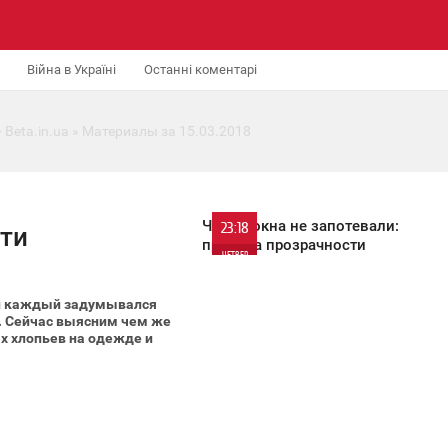
Війна в Україні
Останні коментарі
 Beta.in.ua
» Материалы за 15.03.2018
Чтобы окна не запотевали:
23:18
оти
правила прозрачности
ЧЕТВЕР
1 763
 и каждый задумывался
. Сейчас выясним чем же
ых хлопьев на одежде и