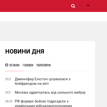
НОВИНИ ДНЯ
ОСТАННІ
ГОЛОВНІ
ПОПУЛЯРНІ
Дженніфер Еністон цілувалася з
09:21
бойфрендом на яхті
Москва здригнулась від сильного вибуху
09:11
РФ формує бойові підрозділи з
08:09
українських військовополонених