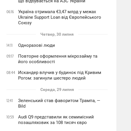
що відбувається на АЗС України
Україна отримала €3,47 млрд у межах
06:16
Ukraine Support Loan від Європейського
Союзу
Четвер, 30 липня
Одноразові люди
14:11
Повторне оформлення мікрозайму та
09:17
його особливості
Искандер влучив у будинок під Кривим
08:44
Рогом: загинули шестеро людей
Середа, 29 липня
Зеленський став фаворитом Трампа, —
12:41
Bild
Audi Q9 представили як семимісний
10:59
позашляховик за 108 тисяч євро