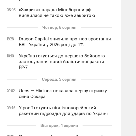
«Закрита» нарада Міноборони рф
08:06
виявилася не такою вже закритою
Четвер, 6 серпня
Dragon Capital знизила прогноз зростання
19:28
ВВП України у 2026 році до 1%
Україна готується до першого бойового
10:10
застосування нової балістичної ракети
FP-7
Середа, 5 серпня
Леся — Нікітюк показала першу стрижку
20:02
сина Оскара
У росії готують північнокорейський
09:46
ракетний підрозділ для ударів по Україні
Вівторок, 4 серпня