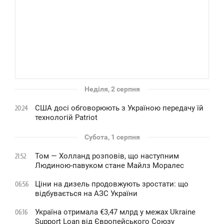
Неділя, 2 серпня
США досі обговорюють з Україною передачу їй
20:24
технологій Patriot
Субота, 1 серпня
Том — Холланд розповів, що наступним
21:52
Людиною-павуком стане Майлз Моралес
Ціни на дизель продовжують зростати: що
06:56
відбувається на АЗС України
Україна отримала €3,47 млрд у межах Ukraine
06:16
Support Loan від Європейського Союзу