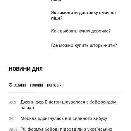
ВТОРОК
Як замовити доставку смачної
3:34
піци?
5 987
ВТОРОК
Как выбрать куклу девочке?
2:43
 070
ВТОРОК
Где можно купить шторы-нити?
1:56
0
ВТОРОК
НОВИНИ ДНЯ
5 938
0
5 888
ОСТАННІ
ГОЛОВНІ
ПОПУЛЯРНІ
Дженніфер Еністон цілувалася з бойфрендом
09:21
на яхті
Москва здригнулась від сильного вибуху
09:11
РФ формує бойові підрозділи з українських
08:09