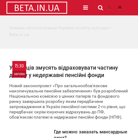
Новини, останні новини України та світу сьогодні —
Beta.in.ua
15:30
Українців змусять відраховувати частину
доходу у недержавні пенсійні фонди
ВІВТОРОК
Новий законопроект
«Про загальнообов'язкове
0
накопичувальне пенсійне забезпечення»
був розроблений
Національною комісією з цінних паперів та фондового
ринку завершила розробку яким передбачене
6 121
запровадження в Україні пенсійної системи 2-го рівня, що
передбачає окрім існуючих відрахувань до ПФ,
обов'язкові платежі в недержавні пенсійні фонди (НПФ).
Где можно заказать мансардные
5:28
окна?