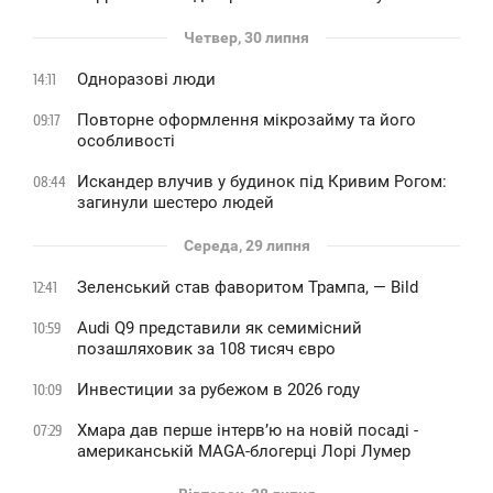
Четвер, 30 липня
Одноразові люди
14:11
Повторне оформлення мікрозайму та його
09:17
особливості
Искандер влучив у будинок під Кривим Рогом:
08:44
загинули шестеро людей
Середа, 29 липня
Зеленський став фаворитом Трампа, — Bild
12:41
Audi Q9 представили як семимісний
10:59
позашляховик за 108 тисяч євро
Инвестиции за рубежом в 2026 году
10:09
Хмара дав перше інтервʼю на новій посаді -
07:29
американській MAGA-блогерці Лорі Лумер