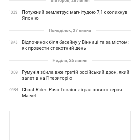
Вівторок, 28 липня
Потужний землетрус магнітудою 7,1 сколихнув
10:39
Японію
Понеділок, 27 липня
Відпочинок біля басейну у Вінниці та за містом:
18:43
як провести спекотний день
Неділя, 26 липня
Румунія збила вже третій російський дрон, який
10:09
залетів на її територію
Ghost Rider: Раян Гослінг зіграє нового героя
09:34
Marvel