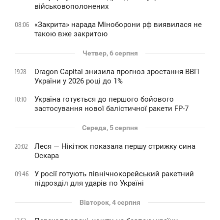
військовополонених
«Закрита» нарада Міноборони рф виявилася не
08:06
такою вже закритою
Четвер, 6 серпня
Dragon Capital знизила прогноз зростання ВВП
19:28
України у 2026 році до 1%
Україна готується до першого бойового
10:10
застосування нової балістичної ракети FP-7
Середа, 5 серпня
Леся — Нікітюк показала першу стрижку сина
20:02
Оскара
У росії готують північнокорейський ракетний
09:46
підрозділ для ударів по Україні
Вівторок, 4 серпня