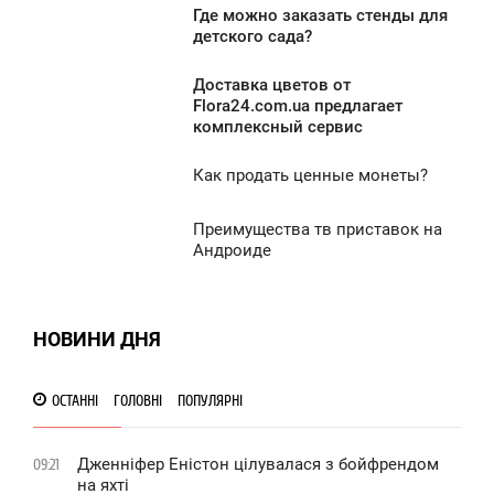
Где можно заказать стенды для
7:56
детского сада?
ПОНЕДІЛОК
Доставка цветов от
7:36
Flora24.com.ua предлагает
6 354
комплексный сервис
ПОНЕДІЛОК
Как продать ценные монеты?
3 732
6:53
ПОНЕДІЛОК
Преимущества тв приставок на
4:26
Андроиде
0
ПОНЕДІЛОК
3 544
1
НОВИНИ ДНЯ
8 327
ОСТАННІ
ГОЛОВНІ
ПОПУЛЯРНІ
Дженніфер Еністон цілувалася з бойфрендом
09:21
на яхті