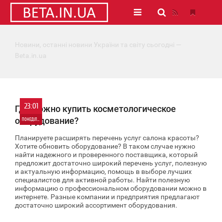
Новини, останні новини України та світу сьогодні —
Beta.in.ua
23:01
Где можно купить косметологическое
оборудование?
ПОНЕДІЛОК
Планируете расширять перечень услуг салона красоты?
0
Хотите обновить оборудование? В таком случае нужно
найти надежного и проверенного поставщика, который
предложит достаточно широкий перечень услуг, полезную
6 658
и актуальную информацию, помощь в выборе лучших
специалистов для активной работы. Найти полезную
информацию о профессиональном оборудовании можно в
интернете. Разные компании и предприятия предлагают
достаточно широкий ассортимент оборудования.