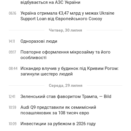
відбувається на АЗС України
Україна отримала €3,47 млрд у межах Ukraine
06:16
Support Loan від Європейського Союзу
Четвер, 30 липня
Одноразові люди
14:11
Повторне оформлення мікрозайму та його
09:17
особливості
Искандер влучив у будинок під Кривим Рогом:
08:44
загинули шестеро людей
Середа, 29 липня
Зеленський став фаворитом Трампа, — Bild
12:41
Audi Q9 представили як семимісний
10:59
позашляховик за 108 тисяч євро
Инвестиции за рубежом в 2026 году
10:09