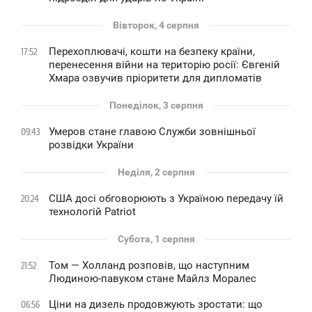
Вівторок, 4 серпня
Перехоплювачі, кошти на безпеку країни,
17:52
перенесення війни на територію росії: Євгеній
Хмара озвучив пріоритети для дипломатів
Понеділок, 3 серпня
Умеров стане главою Служби зовнішньої
09:43
розвідки України
Неділя, 2 серпня
США досі обговорюють з Україною передачу їй
20:24
технологій Patriot
Субота, 1 серпня
Том — Холланд розповів, що наступним
21:52
Людиною-павуком стане Майлз Моралес
Ціни на дизель продовжують зростати: що
06:56