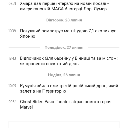
Хмара дав перше інтервʼю на новій посаді -
07:29
американській MAGA-блогерці Лорі Лумер
Вівторок, 28 липня
Потужний землетрус магнітудою 7,1 сколихнув
10:39
Японію
Понеділок, 27 липня
Відпочинок біля басейну у Вінниці та за містом:
18:43
як провести спекотний день
Неділя, 26 липня
Румунія збила вже третій російський дрон, який
10:09
залетів на її територію
Ghost Rider: Раян Гослінг зіграє нового героя
09:34
Marvel