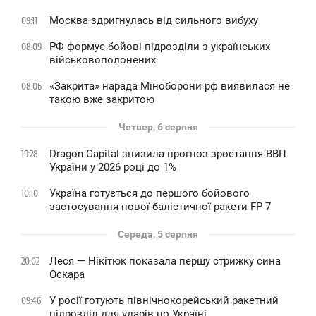
Москва здригнулась від сильного вибуху
09:11
РФ формує бойові підрозділи з українських
08:09
військовополонених
«Закрита» нарада Міноборони рф виявилася не
08:06
такою вже закритою
Четвер, 6 серпня
Dragon Capital знизила прогноз зростання ВВП
19:28
України у 2026 році до 1%
Україна готується до першого бойового
10:10
застосування нової балістичної ракети FP-7
Середа, 5 серпня
Леся — Нікітюк показала першу стрижку сина
20:02
Оскара
У росії готують північнокорейський ракетний
09:46
підрозділ для ударів по Україні