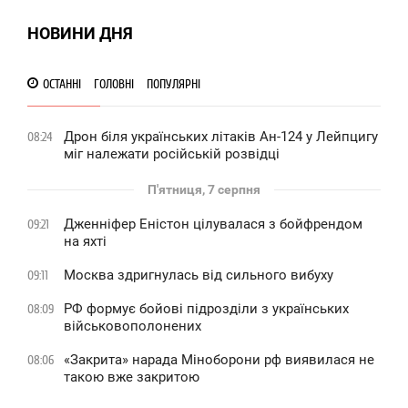
НОВИНИ ДНЯ
1 418
ОСТАННІ
ГОЛОВНІ
ПОПУЛЯРНІ
Дрон біля українських літаків Ан-124 у Лейпцигу
08:24
міг належати російській розвідці
П'ятниця, 7 серпня
Дженніфер Еністон цілувалася з бойфрендом
09:21
на яхті
Москва здригнулась від сильного вибуху
09:11
РФ формує бойові підрозділи з українських
08:09
військовополонених
«Закрита» нарада Міноборони рф виявилася не
08:06
такою вже закритою