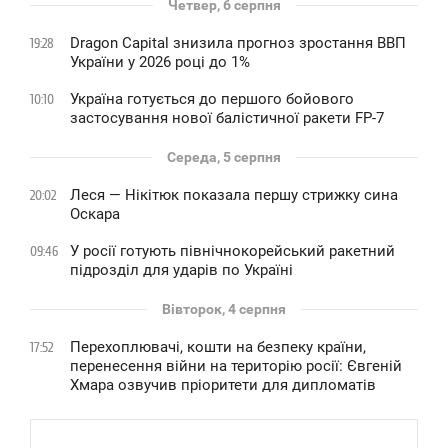
Четвер, 6 серпня
Dragon Capital знизила прогноз зростання ВВП
19:28
України у 2026 році до 1%
Україна готується до першого бойового
10:10
застосування нової балістичної ракети FP-7
Середа, 5 серпня
Леся — Нікітюк показала першу стрижку сина
20:02
Оскара
У росії готують північнокорейський ракетний
09:46
підрозділ для ударів по Україні
Вівторок, 4 серпня
Перехоплювачі, кошти на безпеку країни,
17:52
перенесення війни на територію росії: Євгеній
Хмара озвучив пріоритети для дипломатів