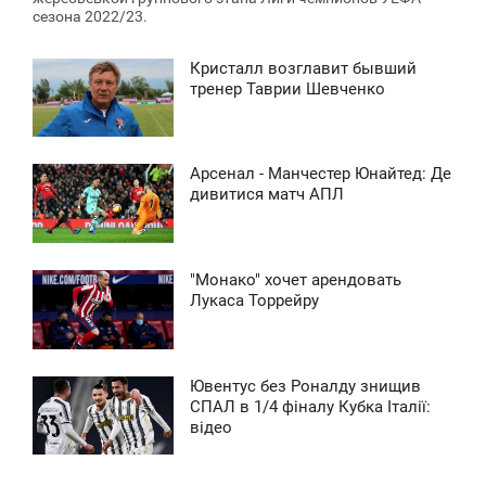
сезона 2022/23.
Кристалл возглавит бывший
3:13
тренер Таврии Шевченко
ЕТВЕР
1 851
Арсенал - Манчестер Юнайтед: Де
13:12
дивитися матч АПЛ
ЕТВЕР
2 008
"Монако" хочет арендовать
3:14
Лукаса Торрейру
ЕТВЕР
3 987
Ювентус без Роналду знищив
13:11
СПАЛ в 1/4 фіналу Кубка Італії:
відео
ЕТВЕР
0