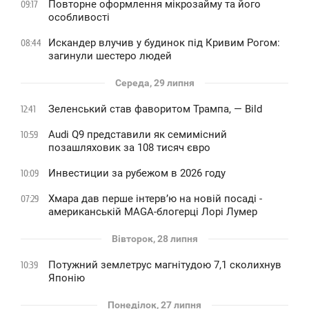
Повторне оформлення мікрозайму та його
09:17
особливості
Искандер влучив у будинок під Кривим Рогом:
08:44
загинули шестеро людей
Середа, 29 липня
Зеленський став фаворитом Трампа, — Bild
12:41
Audi Q9 представили як семимісний
10:59
позашляховик за 108 тисяч євро
Инвестиции за рубежом в 2026 году
10:09
Хмара дав перше інтервʼю на новій посаді -
07:29
американській MAGA-блогерці Лорі Лумер
Вівторок, 28 липня
Потужний землетрус магнітудою 7,1 сколихнув
10:39
Японію
Понеділок, 27 липня