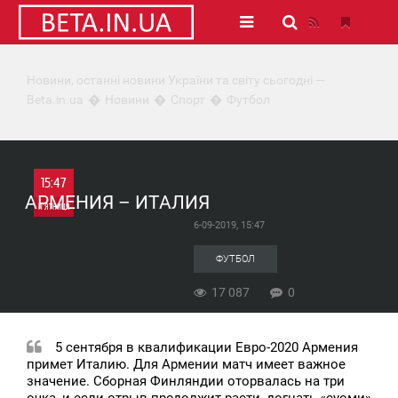
Новини, останні новини України та світу сьогодні —
Beta.in.ua
Новини
Спорт
Футбол
15:47
АРМЕНИЯ‌ ‌–‌ ‌ИТАЛИЯ‌
П'ЯТНИЦЯ
6-09-2019, 15:47
0
ФУТБОЛ
17 087
17 087
0
5 сентября в квалификации Евро-2020 Армения
примет Италию. Для Армении матч имеет важное
значение. Сборная Финляндии оторвалась на три