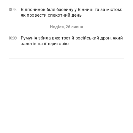
Відпочинок біля басейну у Вінниці та за містом:
18:43
як провести спекотний день
Неділя, 26 липня
Румунія збила вже третій російський дрон, який
10:09
залетів на її територію