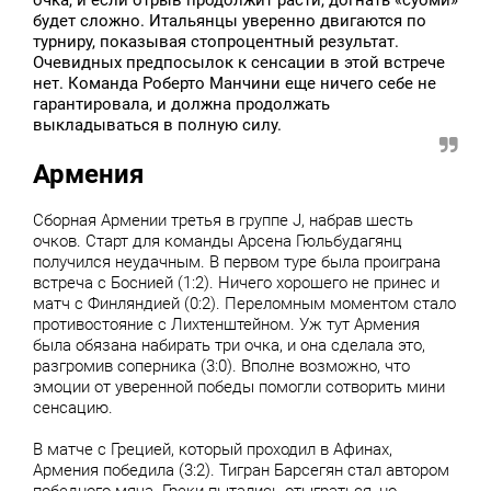
очка, и если отрыв продолжит расти, догнать «суоми»
будет сложно. Итальянцы уверенно двигаются по
турниру, показывая стопроцентный результат.
Очевидных предпосылок к сенсации в этой встрече
нет. Команда Роберто Манчини еще ничего себе не
гарантировала, и должна продолжать
выкладываться в полную силу.
Армения
Сборная Армении третья в группе J, набрав шесть
очков. Старт для команды Арсена Гюльбудагянц
получился неудачным. В первом туре была проиграна
встреча с Боснией (1:2). Ничего хорошего не принес и
матч с Финляндией (0:2). Переломным моментом стало
противостояние с Лихтенштейном. Уж тут Армения
была обязана набирать три очка, и она сделала это,
разгромив соперника (3:0). Вполне возможно, что
эмоции от уверенной победы помогли сотворить мини
сенсацию.
В матче с Грецией, который проходил в Афинах,
Армения победила (3:2). Тигран Барсегян стал автором