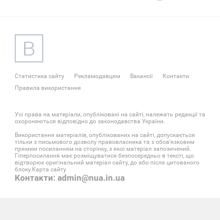
Статистика сайту
Рекламодавцям
Вакансії
Контакти
Правила використання
Усі права на матеріали, опубліковані на сайті, належать редакції та
охороняються відповідно до законодавства України.
Використання матеріалів, опублікованих на сайті, допускається
тільки з письмового дозволу правовласника та з обов'язковим
прямим посиланням на сторінку, з якої матеріал запозичений.
Гіперпосилання має розміщуватися безпосередньо в тексті, що
відтворює оригінальний матеріал сайту, до або після цитованого
блоку.
Карта сайту
Контакти: admin@nua.in.ua