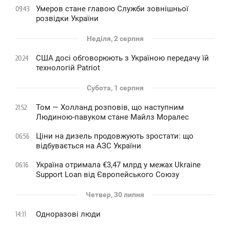
Умеров стане главою Служби зовнішньої
09:43
розвідки України
Неділя, 2 серпня
США досі обговорюють з Україною передачу їй
20:24
технологій Patriot
Субота, 1 серпня
Том — Холланд розповів, що наступним
21:52
Людиною-павуком стане Майлз Моралес
Ціни на дизель продовжують зростати: що
06:56
відбувається на АЗС України
Україна отримала €3,47 млрд у межах Ukraine
06:16
Support Loan від Європейського Союзу
Четвер, 30 липня
Одноразові люди
14:11