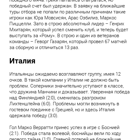
победного мяча. Греки пытались отыграться, но
победный счет был удержан. В заявку на ближайшие
туры отбора не попали по различным причинам такие
игроки как Юра Мовсисян, Арас Озбилиз, Маркос
Пиццелли. Зато в строю абсолютный лидер – Генрих
Мхитарян, который успел сменить клуб, и теперь будет
выступать за «Рому». В строю и один из ветеранов
команды – Геворг Газарян, который провел 67 матчей
за сборную и отличиться 13 раз.
Италия
Итальянцы ожидаемо возглавляют группу, имея 12
очков. В такой компании у Италии не должно быть
проблем. Соперники значительно уступают в классе,
что дружина Манчини и доказывает. Уверенная победа
над Финляндией (2:0), сменилась разгромом
Лихтенштейна (6:0). Проблемы могли возникнуть в
гостевом поединке с Грецией, но и здесь Италия
одержала победу (3:0).
Гол Марко Верратти принес успех в игре с Боснией
(2:1). Победа стала волевой, боснийцы вели по ходу
первого тайма (1:0). Главной потерей на ближайшие