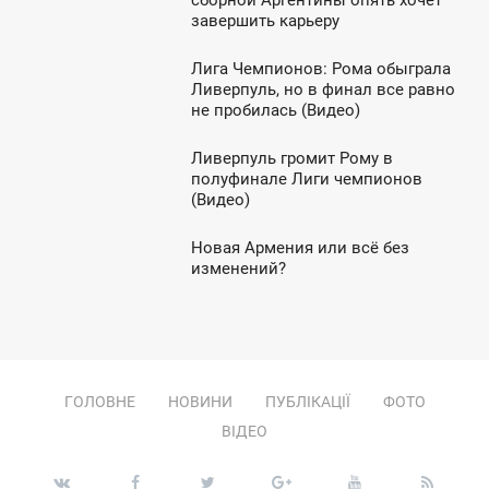
сборной Аргентины опять хочет
завершить карьеру
ЯТНИЦЯ
Лига Чемпионов: Рома обыграла
0:23
Ливерпуль, но в финал все равно
не пробилась (Видео)
ЕТВЕР
Ливерпуль громит Рому в
0:24
полуфинале Лиги чемпионов
(Видео)
ЕРЕДА
Новая Армения или всё без
9:50
изменений?
ВТОРОК
ГОЛОВНЕ
НОВИНИ
ПУБЛІКАЦІЇ
ФОТО
ВІДЕО