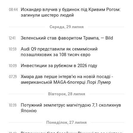
Искандер влучив у будинок під Кривим Рогом:
08:44
загинули шестеро людей
Середа, 29 липня
Зеленський став фаворитом Трампа, — Bild
12:41
Audi Q9 представили як семимісний
10:59
позашляховик за 108 тисяч євро
Инвестиции за рубежом в 2026 году
10:09
Хмара дав перше інтервʼю на новій посаді -
07:29
американській MAGA-блогерці Лорі Лумер
Вівторок, 28 липня
Потужний землетрус магнітудою 7,1 сколихнув
10:39
Японію
Понеділок, 27 липня