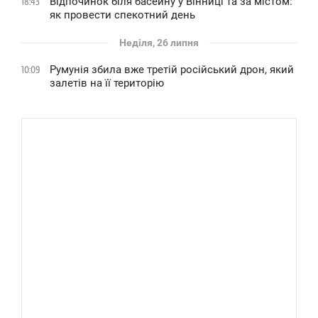
Відпочинок біля басейну у Вінниці та за містом:
18:43
як провести спекотний день
Неділя, 26 липня
Румунія збила вже третій російський дрон, який
10:09
залетів на її територію