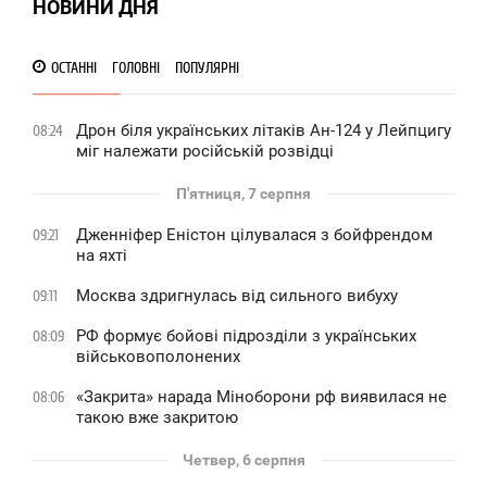
НОВИНИ ДНЯ
ОСТАННІ
ГОЛОВНІ
ПОПУЛЯРНІ
Дрон біля українських літаків Ан-124 у Лейпцигу
08:24
міг належати російській розвідці
П'ятниця, 7 серпня
Дженніфер Еністон цілувалася з бойфрендом
09:21
на яхті
Москва здригнулась від сильного вибуху
09:11
РФ формує бойові підрозділи з українських
08:09
військовополонених
«Закрита» нарада Міноборони рф виявилася не
08:06
такою вже закритою
Четвер, 6 серпня