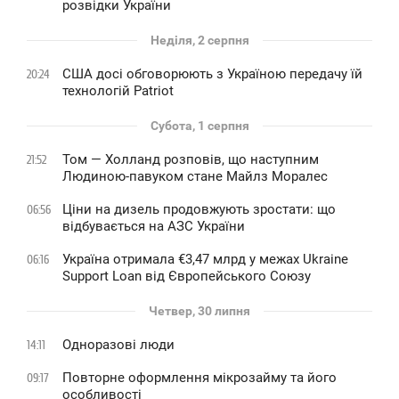
розвідки України
Неділя, 2 серпня
США досі обговорюють з Україною передачу їй
20:24
технологій Patriot
Субота, 1 серпня
Том — Холланд розповів, що наступним
21:52
Людиною-павуком стане Майлз Моралес
Ціни на дизель продовжують зростати: що
06:56
відбувається на АЗС України
Україна отримала €3,47 млрд у межах Ukraine
06:16
Support Loan від Європейського Союзу
Четвер, 30 липня
Одноразові люди
14:11
Повторне оформлення мікрозайму та його
09:17
особливості