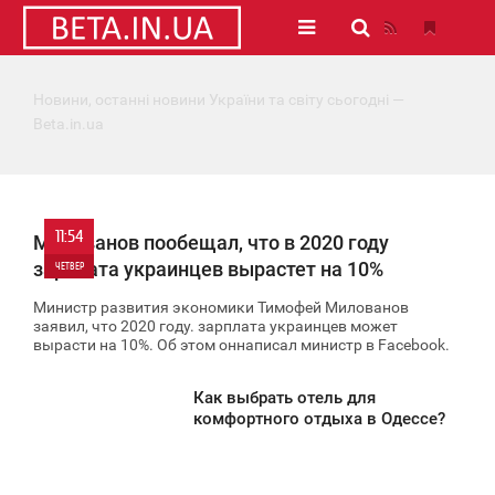
Новини, останні новини України та світу сьогодні —
Beta.in.ua
11:54
Милованов пообещал, что в 2020 году
зарплата украинцев вырастет на 10%
ЧЕТВЕР
Министр развития экономики Тимофей Милованов
0
заявил, что 2020 году. зарплата украинцев может
вырасти на 10%. Об этом оннаписал министр в Facebook.
744
Как выбрать отель для
11:52
комфортного отдыха в Одессе?
ЕТВЕР
837