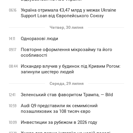
Україна отримала €3,47 млрд у межах Ukraine
06:16
Support Loan від Європейського Союзу
Четвер, 30 липня
Одноразові люди
14:11
Повторне оформлення мікрозайму та його
09:17
особливості
Искандер влучив у будинок під Кривим Рогом:
08:44
загинули шестеро людей
Середа, 29 липня
Зеленський став фаворитом Трампа, — Bild
12:41
Audi Q9 представили як семимісний
10:59
позашляховик за 108 тисяч євро
Инвестиции за рубежом в 2026 году
10:09