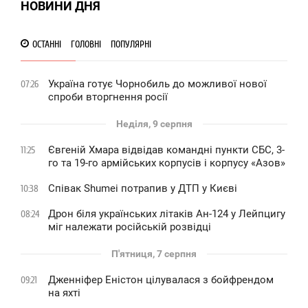
НОВИНИ ДНЯ
ОСТАННІ
ГОЛОВНІ
ПОПУЛЯРНІ
Україна готує Чорнобиль до можливої нової
07:26
спроби вторгнення росії
Неділя, 9 серпня
Євгеній Хмара відвідав командні пункти СБС, 3-
11:25
го та 19-го армійських корпусів і корпусу «Азов»
Співак Shumei потрапив у ДТП у Києві
10:38
Дрон біля українських літаків Ан-124 у Лейпцигу
08:24
міг належати російській розвідці
П'ятниця, 7 серпня
Дженніфер Еністон цілувалася з бойфрендом
09:21
на яхті