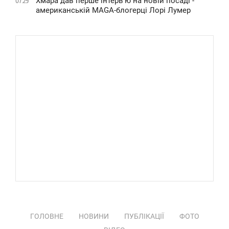
Хмара дав перше інтервʼю на новій посаді -
07:29
американській MAGA-блогерці Лорі Лумер
ГОЛОВНЕ
НОВИНИ
ПУБЛІКАЦІЇ
ФОТО