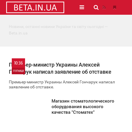
Новини, останні новини України та світу сьогодні —
Beta.in.ua
10:36
Премьер-министр Украины Алексей
Гончарук написал заявление об отставке
П'ЯТНИЦЯ
Премьер-министр Украины Алексей Гончарук написал
0
заявление об отставке.
2 873
Магазин стоматологического
0:35
оборудования высокого
качества "Стоматех"
ЯТНИЦЯ
635