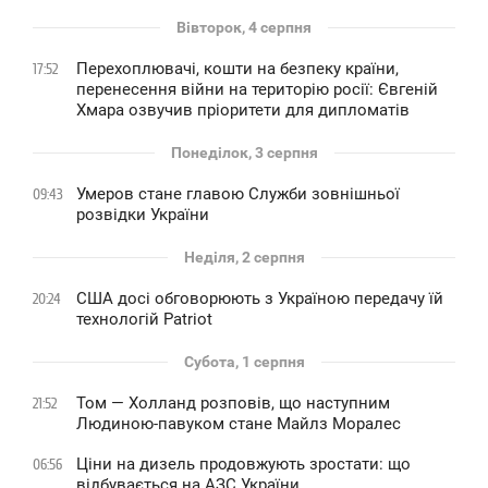
Вівторок, 4 серпня
Перехоплювачі, кошти на безпеку країни,
17:52
перенесення війни на територію росії: Євгеній
Хмара озвучив пріоритети для дипломатів
Понеділок, 3 серпня
Умеров стане главою Служби зовнішньої
09:43
розвідки України
Неділя, 2 серпня
США досі обговорюють з Україною передачу їй
20:24
технологій Patriot
Субота, 1 серпня
Том — Холланд розповів, що наступним
21:52
Людиною-павуком стане Майлз Моралес
Ціни на дизель продовжують зростати: що
06:56
відбувається на АЗС України