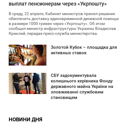
выплат пенсионерам через «Укрпошту»
В среду, 22 апреля, Кабинет министров принял решение
обеспечить доставку единовременной денежной помощи
в размере 1000 гривен через «Укрпошту». Об этом
сообщил министр инфраструктуры Украины Владислав
Криклий, передае пресс-служба министерства.
Золотой Кубок – площадка для
2:30
активных ставок
ЕРЕДА
4 015
СБУ задокументувала
5:06
колишнього керівника Фонду
державного майна України на
ЕРЕДА
зловживанні службовим
становищем
3 270
НОВИНИ ДНЯ