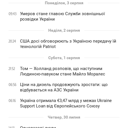
Понеділок, 3 серпня
Умеров стане главою Служби зовнішньої
09:43
розвідки України
Неділя, 2 серпня
США досі обговорюють з Україною передачу їй
20:24
технологій Patriot
Субота, 1 серпня
Том — Холланд розповів, що наступним
21:52
Людиною-павуком стане Майлз Моралес
Ціни на дизель продовжують зростати: що
06:56
відбувається на АЗС України
Україна отримала €3,47 млрд у межах Ukraine
06:16
Support Loan від Європейського Союзу
Четвер, 30 липня