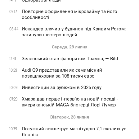
Одноразові люди
14:11
Повторне оформлення мікрозайму та його
09:17
особливості
Искандер влучив у будинок під Кривим Рогом:
08:44
загинули шестеро людей
Середа, 29 липня
Зеленський став фаворитом Трампа, — Bild
12:41
Audi Q9 представили як семимісний
10:59
позашляховик за 108 тисяч євро
Инвестиции за рубежом в 2026 году
10:09
Хмара дав перше інтервʼю на новій посаді -
07:29
американській MAGA-блогерці Лорі Лумер
Вівторок, 28 липня
Потужний землетрус магнітудою 7,1 сколихнув
10:39
Японію