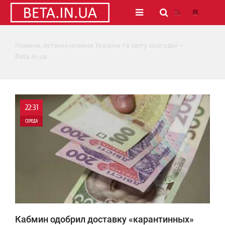
Новини, останні новини України та світу сьогодні —
Beta.in.ua
22:31
СЕРЕДА
0
2 550
Кабмин одобрил доставку «карантинных»