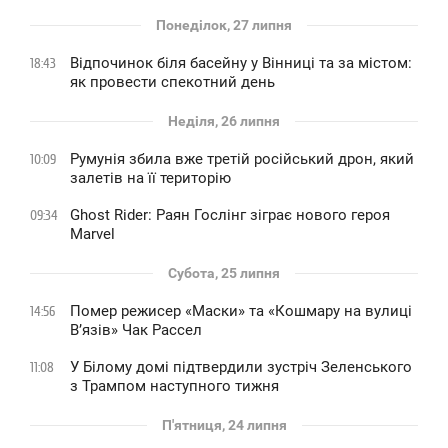
Понеділок, 27 липня
Відпочинок біля басейну у Вінниці та за містом:
18:43
як провести спекотний день
Неділя, 26 липня
Румунія збила вже третій російський дрон, який
10:09
залетів на її територію
Ghost Rider: Раян Гослінг зіграє нового героя
09:34
Marvel
Субота, 25 липня
Помер режисер «Маски» та «Кошмару на вулиці
14:56
В’язів» Чак Рассел
У Білому домі підтвердили зустріч Зеленського
11:08
з Трампом наступного тижня
П'ятниця, 24 липня