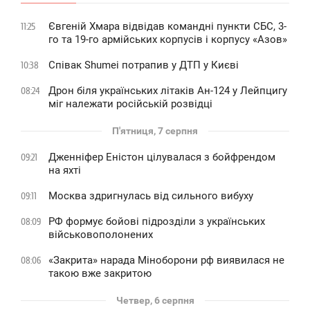
Євгеній Хмара відвідав командні пункти СБС, 3-
11:25
го та 19-го армійських корпусів і корпусу «Азов»
Співак Shumei потрапив у ДТП у Києві
10:38
Дрон біля українських літаків Ан-124 у Лейпцигу
08:24
міг належати російській розвідці
П'ятниця, 7 серпня
Дженніфер Еністон цілувалася з бойфрендом
09:21
на яхті
Москва здригнулась від сильного вибуху
09:11
РФ формує бойові підрозділи з українських
08:09
військовополонених
«Закрита» нарада Міноборони рф виявилася не
08:06
такою вже закритою
Четвер, 6 серпня