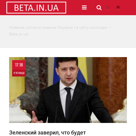
Новини, останні новини України та світу сьогодні —
Beta.in.ua
17:18
П'ЯТНИЦЯ
1
3 373
Зеленский заверил, что будет