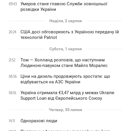
Умеров стане главою Служби зовнішньої
09:43
розвідки України
Неділя, 2 серпня
США досі обговорюють з Україною передачу їй
20:24
технологій Patriot
Субота, 1 серпня
Том — Холланд розповів, що наступним
21:52
Людиною-павуком стане Майлз Моралес
Ціни на дизель продовжують зростати: що
06:56
відбувається на АЗС України
Україна отримала €3,47 млрд у межах Ukraine
06:16
Support Loan від Європейського Союзу
Четвер, 30 липня
Одноразові люди
14:11