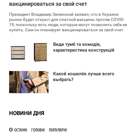
вакцинироваться за свой счет
Президент Владимир Зеленский заявил, что в Украине
рынок будет открыт для платной вакцины против COVID-
19, поскольку есть люди, которые могут позволить себе ее
купить. Сам он планирует вакцинироваться за свой счет.
Види тумб та комодів,
6:18
характеристика конструкцій
ЯТНИЦЯ
1 973
Какой кошелёк лучше всего
1:28
выбрать?
ЯТНИЦЯ
1 497
НОВИНИ ДНЯ
ОСТАННІ
ГОЛОВНІ
ПОПУЛЯРНІ