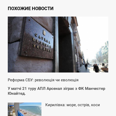
ПОХОЖИЕ НОВОСТИ
1:20
ВТОРОК
Реформа СБУ: революція чи еволюція
У матчі 21 туру АПЛ Арсенал зіграє з ФК Манчестер
Юнайтед.
Кирилівка: море, острів, коси
9:26