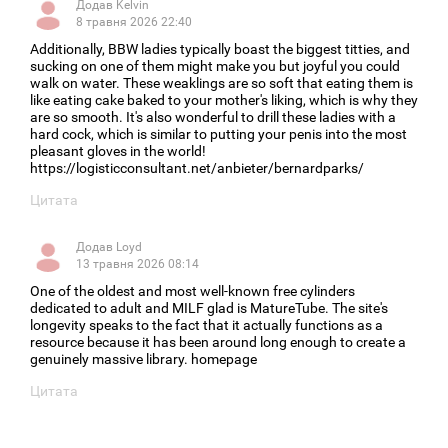
Додав
Kelvin
0
8 травня 2026 22:40
Additionally, BBW ladies typically boast the biggest titties, and
sucking on one of them might make you but joyful you could
walk on water. These weaklings are so soft that eating them is
like eating cake baked to your mother's liking, which is why they
are so smooth. It's also wonderful to drill these ladies with a
hard cock, which is similar to putting your penis into the most
pleasant gloves in the world!
https://logisticconsultant.net/anbieter/bernardparks/
Цитата
Додав
Loyd
0
13 травня 2026 08:14
One of the oldest and most well-known free cylinders
dedicated to adult and MILF glad is MatureTube. The site's
longevity speaks to the fact that it actually functions as a
resource because it has been around long enough to create a
genuinely massive library. homepage
Цитата