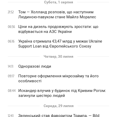
Субота, 1 серпня
Том — Холланд розповів, що наступним
21:52
Людиною-павуком стане Майлз Моралес
Ціни на дизель продовжують зростати: що
06:56
відбувається на АЗС України
Україна отримала €3,47 млрд у межах Ukraine
06:16
Support Loan від Європейського Союзу
Четвер, 30 липня
Одноразові люди
14:11
Повторне оформлення мікрозайму та його
09:17
особливості
Искандер влучив у будинок під Кривим Рогом:
08:44
загинули шестеро людей
Середа, 29 липня
Зеленський став фаворитом Трампа, — Bild
12:41