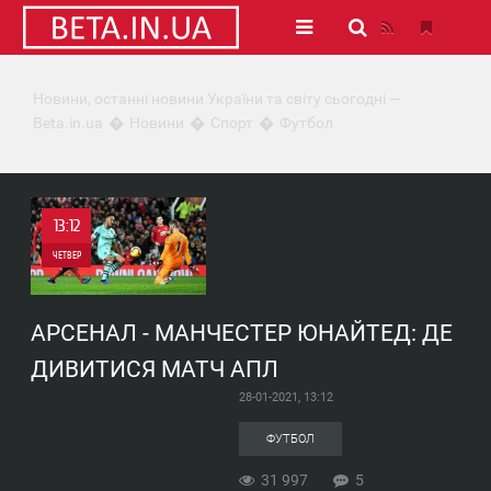
Новини, останні новини України та світу сьогодні —
Beta.in.ua
Новини
Спорт
Футбол
13:12
ЧЕТВЕР
5
АРСЕНАЛ - МАНЧЕСТЕР ЮНАЙТЕД: ДЕ
31 997
ДИВИТИСЯ МАТЧ АПЛ
28-01-2021, 13:12
ФУТБОЛ
31 997
5