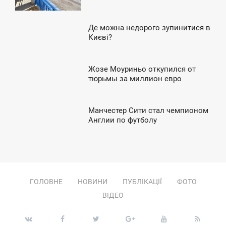
ЕТВЕР
Де можна недорого зупинитися в
9:43
Києві?
ПОНЕДІЛОК
Жозе Моуриньо откупился от
5:51
тюрьмы за миллион евро
ВТОРОК
Манчестер Сити стал чемпионом
0:33
Англии по футболу
ЕДІЛЯ
ГОЛОВНЕ
НОВИНИ
ПУБЛІКАЦІЇ
ФОТО
ВІДЕО