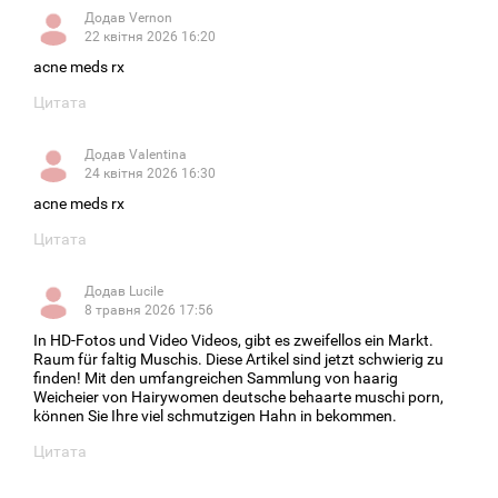
Додав
Vernon
0
22 квітня 2026 16:20
acne meds rx
Цитата
Додав
Valentina
0
24 квітня 2026 16:30
acne meds rx
Цитата
Додав
Lucile
0
8 травня 2026 17:56
In HD-Fotos und Video Videos, gibt es zweifellos ein Markt.
Raum für faltig Muschis. Diese Artikel sind jetzt schwierig zu
finden! Mit den umfangreichen Sammlung von haarig
Weicheier von Hairywomen deutsche behaarte muschi porn,
können Sie Ihre viel schmutzigen Hahn in bekommen.
Цитата