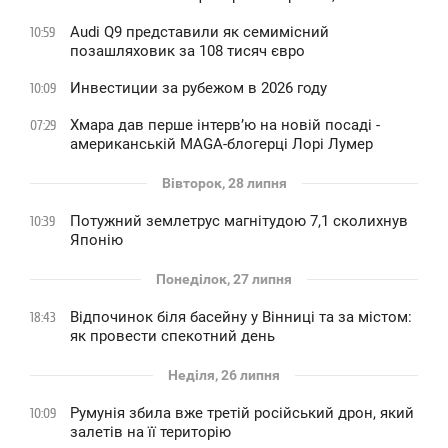
Audi Q9 представили як семимісний
10:59
позашляховик за 108 тисяч євро
Инвестиции за рубежом в 2026 году
10:09
Хмара дав перше інтервʼю на новій посаді -
07:29
американській MAGA-блогерці Лорі Лумер
Вівторок, 28 липня
Потужний землетрус магнітудою 7,1 сколихнув
10:39
Японію
Понеділок, 27 липня
Відпочинок біля басейну у Вінниці та за містом:
18:43
як провести спекотний день
Неділя, 26 липня
Румунія збила вже третій російський дрон, який
10:09
залетів на її територію