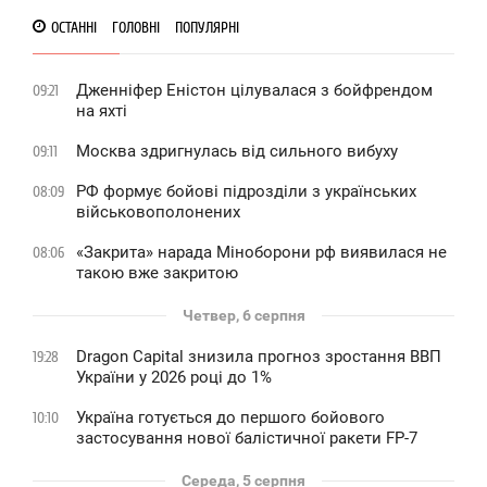
ОСТАННІ
ГОЛОВНІ
ПОПУЛЯРНІ
Дженніфер Еністон цілувалася з бойфрендом
09:21
на яхті
Москва здригнулась від сильного вибуху
09:11
РФ формує бойові підрозділи з українських
08:09
військовополонених
«Закрита» нарада Міноборони рф виявилася не
08:06
такою вже закритою
Четвер, 6 серпня
Dragon Capital знизила прогноз зростання ВВП
19:28
України у 2026 році до 1%
Україна готується до першого бойового
10:10
застосування нової балістичної ракети FP-7
Середа, 5 серпня