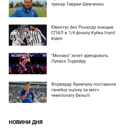
3:13
тренер Таврии Шевченко
ЕТВЕР
1 843
Ювентус без Роналду знищив
13:11
СПАЛ в 1/4 фіналу Кубка Італії:
відео
ЕТВЕР
1 410
"Монако" хочет арендовать
3:14
Лукаса Торрейру
ЕТВЕР
3 936
Форварду Яремчуку поставили
3:10
ганебну оцінку за матч
чемпіонату Бельгії
ЕТВЕР
0
НОВИНИ ДНЯ
1 375