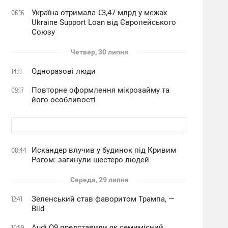
Україна отримала €3,47 млрд у межах
06:16
Ukraine Support Loan від Європейського
Союзу
Четвер, 30 липня
Одноразові люди
14:11
Повторне оформлення мікрозайму та
09:17
його особливості
Искандер влучив у будинок під Кривим
08:44
Рогом: загинули шестеро людей
Середа, 29 липня
Зеленський став фаворитом Трампа, —
12:41
Bild
Audi Q9 представили як семимісний
10:59