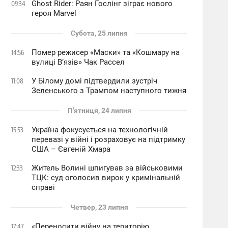
Ghost Rider: Раян Гослінг зіграє нового
09:34
героя Marvel
Субота, 25 липня
Помер режисер «Маски» та «Кошмару на
14:56
вулиці В’язів» Чак Рассел
У Білому домі підтвердили зустріч
11:08
Зеленського з Трампом наступного тижня
П'ятниця, 24 липня
Україна фокусується на технологічній
15:53
перевазі у війні і розраховує на підтримку
США – Євгеній Хмара
Житель Волині шпигував за військовими
12:33
ТЦК: суд оголосив вирок у кримінальній
справі
Четвер, 23 липня
«Переносити війну на територію
17:47