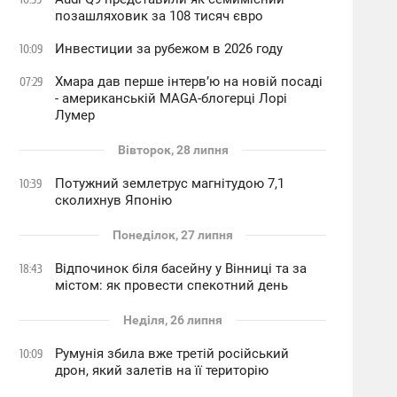
позашляховик за 108 тисяч євро
Инвестиции за рубежом в 2026 году
10:09
Хмара дав перше інтервʼю на новій посаді
07:29
- американській MAGA-блогерці Лорі
Лумер
Вівторок, 28 липня
Потужний землетрус магнітудою 7,1
10:39
сколихнув Японію
Понеділок, 27 липня
Відпочинок біля басейну у Вінниці та за
18:43
містом: як провести спекотний день
Неділя, 26 липня
Румунія збила вже третій російський
10:09
дрон, який залетів на її територію