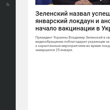
Зеленский назвал усп
январский локдаун и ан
начало вакцинации в Ук
Президент Украины Владимир Зеленский
в с
видеообращении поблагодарил украинцев за
к карантинным мероприятиям во время локд
завершился 25 января.