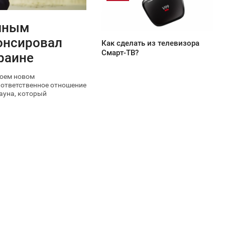
820
ешным
онсировал
Как сделать из телевизора
Смарт-ТВ?
раине
воем новом
 ответственное отношение
ауна, который