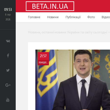
09:53
6 сер
Головне
Новини
Публікації
Фото
Відео
2026
Новини, останні новини України та світу сьогодні —
21:57
ПОНЕДІЛОК
0
2 636