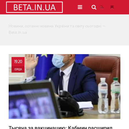
Новини, останні новини України та світу сьогодні —
Beta.in.ua
19:20
СЕРЕДА
0
3 888
Тысяча за вакцинацию: Кабмин расширил