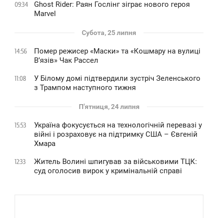
Ghost Rider: Раян Гослінг зіграє нового героя
09:34
Marvel
Субота, 25 липня
Помер режисер «Маски» та «Кошмару на вулиці
14:56
В’язів» Чак Рассел
У Білому домі підтвердили зустріч Зеленського
11:08
з Трампом наступного тижня
П'ятниця, 24 липня
Україна фокусується на технологічній перевазі у
15:53
війні і розраховує на підтримку США – Євгеній
Хмара
Житель Волині шпигував за військовими ТЦК:
12:33
суд оголосив вирок у кримінальній справі