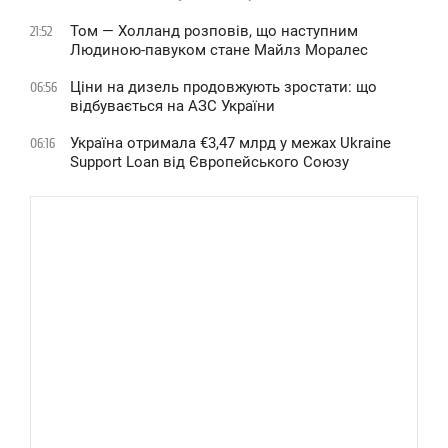
Том — Холланд розповів, що наступним
21:52
Людиною-павуком стане Майлз Моралес
Ціни на дизель продовжують зростати: що
06:56
відбувається на АЗС України
Україна отримала €3,47 млрд у межах Ukraine
06:16
Support Loan від Європейського Союзу