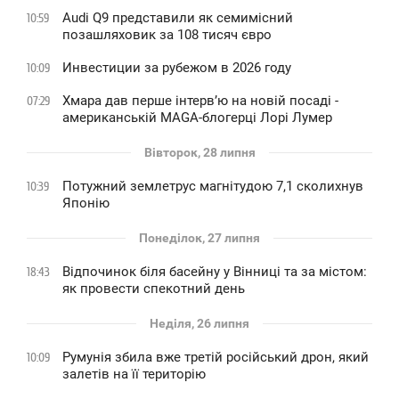
Audi Q9 представили як семимісний
10:59
позашляховик за 108 тисяч євро
Инвестиции за рубежом в 2026 году
10:09
Хмара дав перше інтервʼю на новій посаді -
07:29
американській MAGA-блогерці Лорі Лумер
Вівторок, 28 липня
Потужний землетрус магнітудою 7,1 сколихнув
10:39
Японію
Понеділок, 27 липня
Відпочинок біля басейну у Вінниці та за містом:
18:43
як провести спекотний день
Неділя, 26 липня
Румунія збила вже третій російський дрон, який
10:09
залетів на її територію