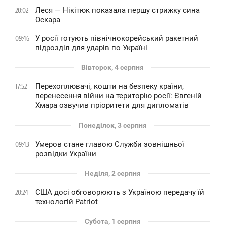
Леся — Нікітюк показала першу стрижку сина
20:02
Оскара
У росії готують північнокорейський ракетний
09:46
підрозділ для ударів по Україні
Вівторок, 4 серпня
Перехоплювачі, кошти на безпеку країни,
17:52
перенесення війни на територію росії: Євгеній
Хмара озвучив пріоритети для дипломатів
Понеділок, 3 серпня
Умеров стане главою Служби зовнішньої
09:43
розвідки України
Неділя, 2 серпня
США досі обговорюють з Україною передачу їй
20:24
технологій Patriot
Субота, 1 серпня