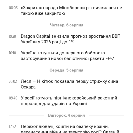
«Закрита» нарада Міноборони рф виявилася не
08:06
такою вже закритою
Четвер, 6 серпня
Dragon Capital знизила прогноз зростання ВВП
19:28
України у 2026 році до 1%
Україна готується до першого бойового
10:10
застосування нової балістичної ракети FP-7
Середа, 5 серпня
Леся — Нікітюк показала першу стрижку сина
20:02
Оскара
У росії готують північнокорейський ракетний
09:46
підрозділ для ударів по Україні
Вівторок, 4 серпня
Перехоплювачі, кошти на безпеку країни,
17:52
перенесення війни на територію росії: Євгеній