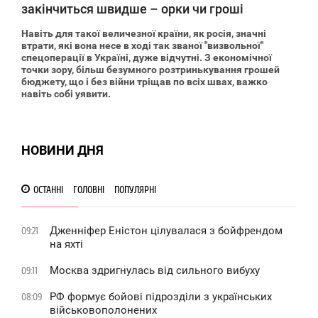
закінчиться швидше – орки чи гроші
Навіть для такої величезної країни, як росія, значні
втрати, які вона несе в ході так званої "визвольної"
спецоперації в Україні, дуже відчутні. З економічної
точки зору, більш безумного розтринькування грошей
бюджету, що і без війни тріщав по всіх швах, важко
навіть собі уявити.
НОВИНИ ДНЯ
ОСТАННІ
ГОЛОВНІ
ПОПУЛЯРНІ
Дженніфер Еністон цілувалася з бойфрендом
09:21
на яхті
Москва здригнулась від сильного вибуху
09:11
РФ формує бойові підрозділи з українських
08:09
військовополонених