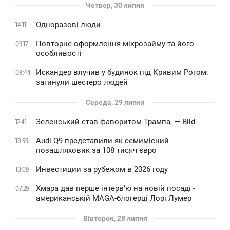
Четвер, 30 липня
Одноразові люди
14:11
Повторне оформлення мікрозайму та його
09:17
особливості
Искандер влучив у будинок під Кривим Рогом:
08:44
загинули шестеро людей
Середа, 29 липня
Зеленський став фаворитом Трампа, — Bild
12:41
Audi Q9 представили як семимісний
10:59
позашляховик за 108 тисяч євро
Инвестиции за рубежом в 2026 году
10:09
Хмара дав перше інтервʼю на новій посаді -
07:29
американській MAGA-блогерці Лорі Лумер
Вівторок, 28 липня