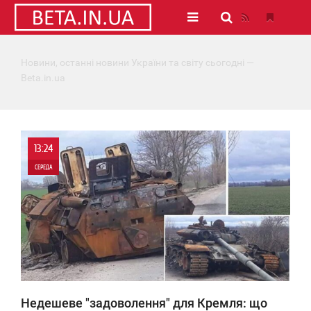
Новини, останні новини України та світу сьогодні —
Beta.in.ua
13:24
СЕРЕДА
0
6 538
Недешеве "задоволення" для Кремля: що