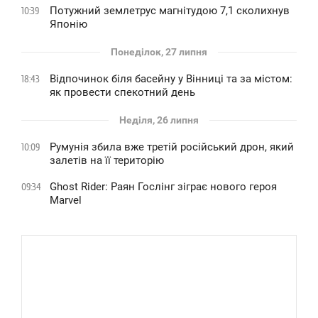
Потужний землетрус магнітудою 7,1 сколихнув
10:39
Японію
Понеділок, 27 липня
Відпочинок біля басейну у Вінниці та за містом:
18:43
як провести спекотний день
Неділя, 26 липня
Румунія збила вже третій російський дрон, який
10:09
залетів на її територію
Ghost Rider: Раян Гослінг зіграє нового героя
09:34
Marvel