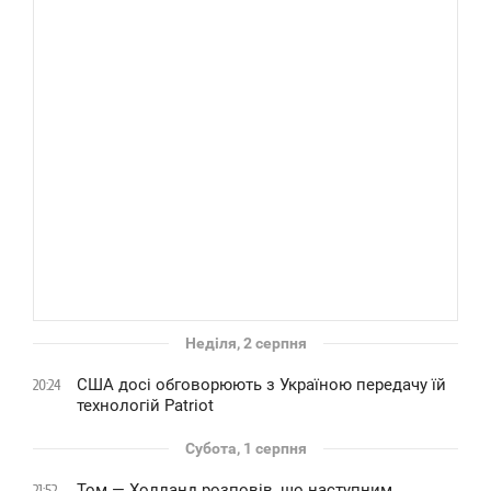
Неділя, 2 серпня
США досі обговорюють з Україною передачу їй
20:24
технологій Patriot
Субота, 1 серпня
Том — Холланд розповів, що наступним
21:52