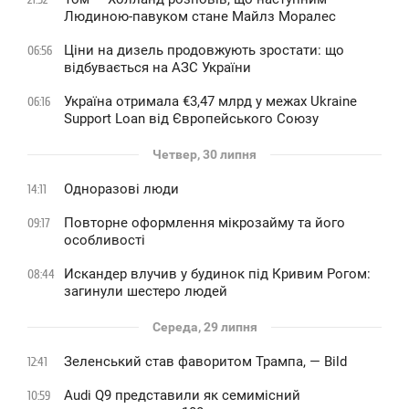
Людиною-павуком стане Майлз Моралес
Ціни на дизель продовжують зростати: що
06:56
відбувається на АЗС України
Україна отримала €3,47 млрд у межах Ukraine
06:16
Support Loan від Європейського Союзу
Четвер, 30 липня
Одноразові люди
14:11
Повторне оформлення мікрозайму та його
09:17
особливості
Искандер влучив у будинок під Кривим Рогом:
08:44
загинули шестеро людей
Середа, 29 липня
Зеленський став фаворитом Трампа, — Bild
12:41
Audi Q9 представили як семимісний
10:59