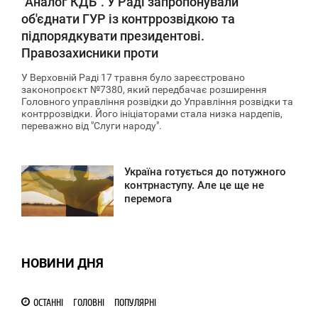
"Аналог КДБ". У Раді запропонували
об'єднати ГУР із контррозвідкою та
підпорядкувати президентові.
Правозахисники проти
У Верховній Раді 17 травня було зареєстровано
законопроєкт №7380, який передбачає розширення
Головного управління розвідки до Управління розвідки та
контррозвідки. Його ініціаторами стала низка нардепів,
переважно від "Слуги народу".
Україна готується до потужного
3:33
контрнаступу. Але це ще не
перемога
ВТОРОК
7 720
НОВИНИ ДНЯ
ОСТАННІ
ГОЛОВНІ
ПОПУЛЯРНІ