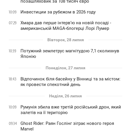
позашляховик за 108 тисяч євро
Инвестиции за рубежом в 2026 году
10:09
Хмара дав перше інтервʼю на новій посаді -
07:29
американській MAGA-блогерці Лорі Лумер
Вівторок, 28 липня
Потужний землетрус магнітудою 7,1 сколихнув
10:39
Японію
Понеділок, 27 липня
Відпочинок біля басейну у Вінниці та за містом:
18:43
як провести спекотний день
Неділя, 26 липня
Румунія збила вже третій російський дрон, який
10:09
залетів на її територію
Ghost Rider: Раян Гослінг зіграє нового героя
09:34
Marvel