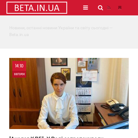
Новини, останні новини України та світу сьогодні —
Beta.in.ua
14:10
ВІВТОРОК
0
20 702