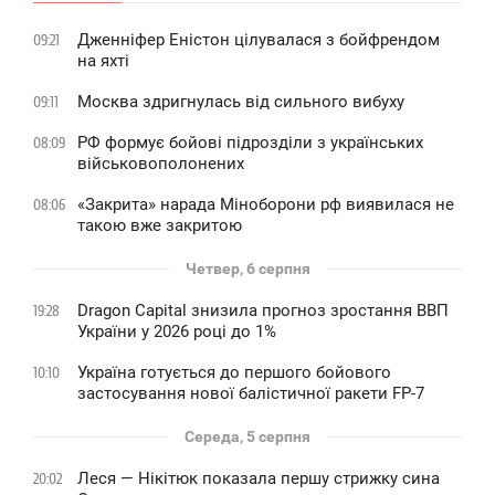
Дженніфер Еністон цілувалася з бойфрендом
09:21
на яхті
Москва здригнулась від сильного вибуху
09:11
РФ формує бойові підрозділи з українських
08:09
військовополонених
«Закрита» нарада Міноборони рф виявилася не
08:06
такою вже закритою
Четвер, 6 серпня
Dragon Capital знизила прогноз зростання ВВП
19:28
України у 2026 році до 1%
Україна готується до першого бойового
10:10
застосування нової балістичної ракети FP-7
Середа, 5 серпня
Леся — Нікітюк показала першу стрижку сина
20:02