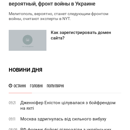
вероятный, фронт войны в Украине
Мелитополь, вероятно, станет следующим фронтом
войны, считают эксперты в NYT.
Как зарегистрировать домен
7:28
сайта?
ЕРЕДА
2 314
НОВИНИ ДНЯ
ОСТАННІ
ГОЛОВНІ
ПОПУЛЯРНІ
Дженніфер Еністон цілувалася з бойфрендом
09:21
на яхті
Москва здригнулась від сильного вибуху
09:11
РФ формує бойові підрозділи з українських
08:09