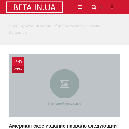
Новини, останні новини України та світу сьогодні —
Beta.in.ua
17:35
СЕРЕДА
0
1 973
Американское издание назвало следующий,