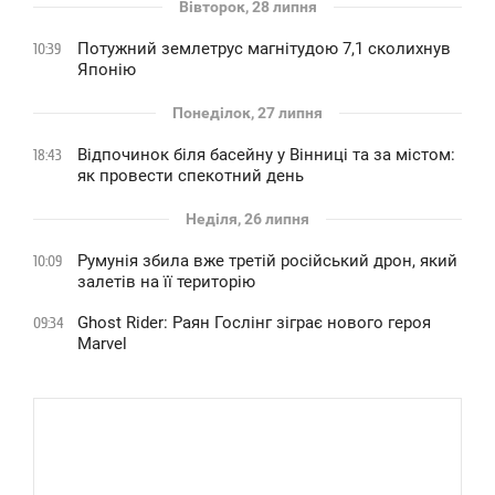
Вівторок, 28 липня
Потужний землетрус магнітудою 7,1 сколихнув
10:39
Японію
Понеділок, 27 липня
Відпочинок біля басейну у Вінниці та за містом:
18:43
як провести спекотний день
Неділя, 26 липня
Румунія збила вже третій російський дрон, який
10:09
залетів на її територію
Ghost Rider: Раян Гослінг зіграє нового героя
09:34
Marvel