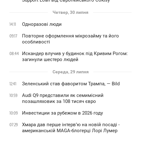
Support Loan від Європейського Союзу
Четвер, 30 липня
Одноразові люди
14:11
Повторне оформлення мікрозайму та його
09:17
особливості
Искандер влучив у будинок під Кривим Рогом:
08:44
загинули шестеро людей
Середа, 29 липня
Зеленський став фаворитом Трампа, — Bild
12:41
Audi Q9 представили як семимісний
10:59
позашляховик за 108 тисяч євро
Инвестиции за рубежом в 2026 году
10:09
Хмара дав перше інтервʼю на новій посаді -
07:29
американській MAGA-блогерці Лорі Лумер