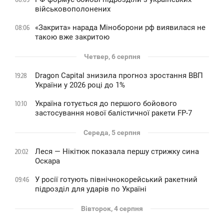
військовополонених
«Закрита» нарада Міноборони рф виявилася не
08:06
такою вже закритою
Четвер, 6 серпня
Dragon Capital знизила прогноз зростання ВВП
19:28
України у 2026 році до 1%
Україна готується до першого бойового
10:10
застосування нової балістичної ракети FP-7
Середа, 5 серпня
Леся — Нікітюк показала першу стрижку сина
20:02
Оскара
У росії готують північнокорейський ракетний
09:46
підрозділ для ударів по Україні
Вівторок, 4 серпня