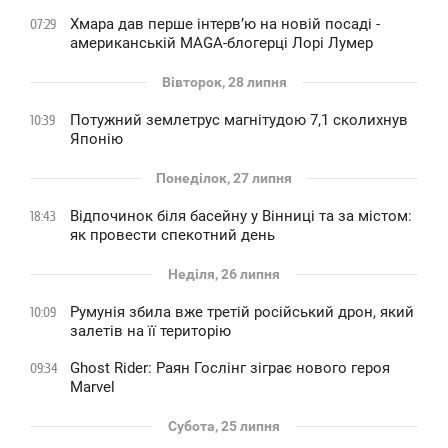
Хмара дав перше інтервʼю на новій посаді -
07:29
американській MAGA-блогерці Лорі Лумер
Вівторок, 28 липня
Потужний землетрус магнітудою 7,1 сколихнув
10:39
Японію
Понеділок, 27 липня
Відпочинок біля басейну у Вінниці та за містом:
18:43
як провести спекотний день
Неділя, 26 липня
Румунія збила вже третій російський дрон, який
10:09
залетів на її територію
Ghost Rider: Раян Гослінг зіграє нового героя
09:34
Marvel
Субота, 25 липня