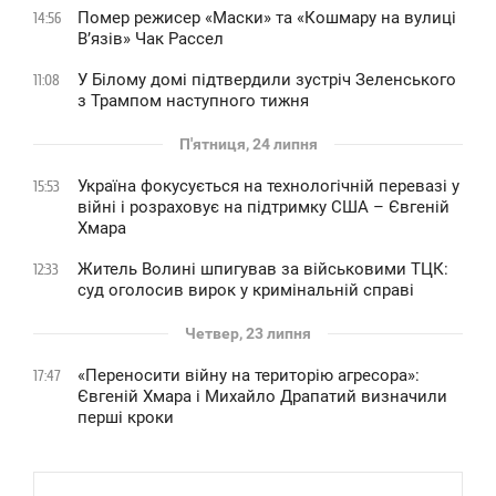
Помер режисер «Маски» та «Кошмару на вулиці
14:56
В’язів» Чак Рассел
У Білому домі підтвердили зустріч Зеленського
11:08
з Трампом наступного тижня
П'ятниця, 24 липня
Україна фокусується на технологічній перевазі у
15:53
війні і розраховує на підтримку США – Євгеній
Хмара
Житель Волині шпигував за військовими ТЦК:
12:33
суд оголосив вирок у кримінальній справі
Четвер, 23 липня
«Переносити війну на територію агресора»:
17:47
Євгеній Хмара і Михайло Драпатий визначили
перші кроки