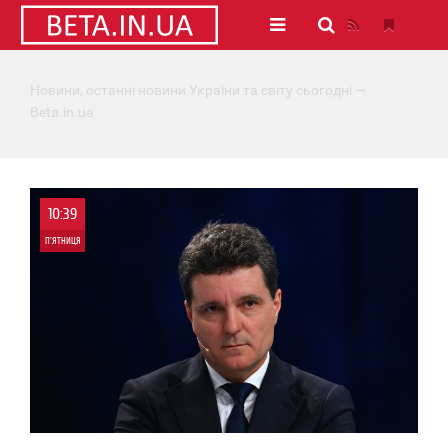
Новини, останні новини України та світу сьогодні —
Beta.in.ua
10:39
П'ЯТНИЦЯ
0
0