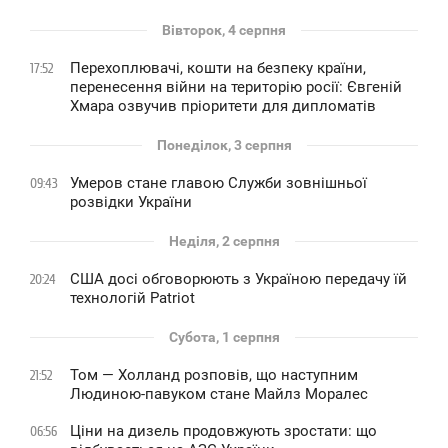
Вівторок, 4 серпня
Перехоплювачі, кошти на безпеку країни,
17:52
перенесення війни на територію росії: Євгеній
Хмара озвучив пріоритети для дипломатів
Понеділок, 3 серпня
Умеров стане главою Служби зовнішньої
09:43
розвідки України
Неділя, 2 серпня
США досі обговорюють з Україною передачу їй
20:24
технологій Patriot
Субота, 1 серпня
Том — Холланд розповів, що наступним
21:52
Людиною-павуком стане Майлз Моралес
Ціни на дизель продовжують зростати: що
06:56