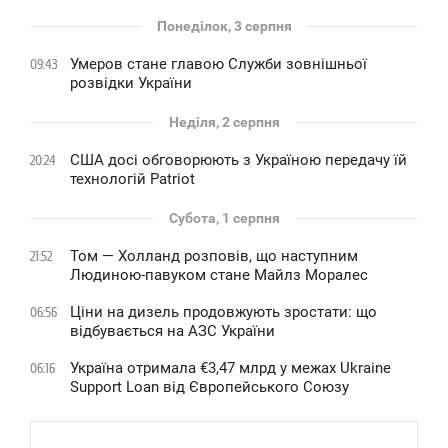
Понеділок, 3 серпня
Умеров стане главою Служби зовнішньої
09:43
розвідки України
Неділя, 2 серпня
США досі обговорюють з Україною передачу їй
20:24
технологій Patriot
Субота, 1 серпня
Том — Холланд розповів, що наступним
21:52
Людиною-павуком стане Майлз Моралес
Ціни на дизель продовжують зростати: що
06:56
відбувається на АЗС України
Україна отримала €3,47 млрд у межах Ukraine
06:16
Support Loan від Європейського Союзу