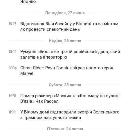
Японію
Понеділок, 27 липня
Відпочинок біля басейну у Вінниці та за містом:
18:43
як провести спекотний день
Неділя, 26 липня
Румунія збила вже третій російський дрон, який
10:09
залетів на її територію
Ghost Rider: Раян Гослінг зіграє нового героя
09:34
Marvel
Субота, 25 липня
Помер режисер «Маски» та «Кошмару на вулиці
14:56
В’язів» Чак Рассел
У Білому домі підтвердили зустріч Зеленського
11:08
з Трампом наступного тижня
П'ятниця, 24 липня