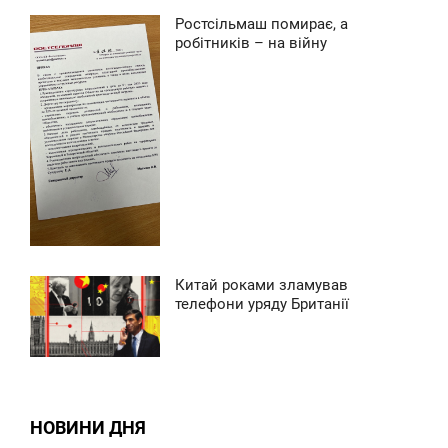
Ростсільмаш помирає, а
8:16
робітників – на війну
0
ВТОРОК
0
0
Китай роками зламував
6:42
телефони уряду Британії
ВТОРОК
0
0
НОВИНИ ДНЯ