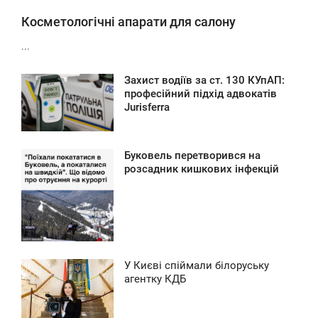
Косметологічні апарати для салону
...
Захист водіїв за ст. 130 КУпАП:
0:16
професійний підхід адвокатів
Jurisferra
ВТОРОК
0
Буковель перетворився на
9:04
розсадник кишкових інфекцій
ВТОРОК
0
У Києві спіймали білоруську
8:27
агентку КДБ
ВТОРОК