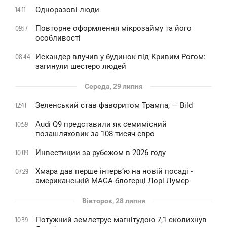
Одноразові люди
14:11
Повторне оформлення мікрозайму та його
09:17
особливості
Искандер влучив у будинок під Кривим Рогом:
08:44
загинули шестеро людей
Середа, 29 липня
Зеленський став фаворитом Трампа, — Bild
12:41
Audi Q9 представили як семимісний
10:59
позашляховик за 108 тисяч євро
Инвестиции за рубежом в 2026 году
10:09
Хмара дав перше інтервʼю на новій посаді -
07:29
американській MAGA-блогерці Лорі Лумер
Вівторок, 28 липня
Потужний землетрус магнітудою 7,1 сколихнув
10:39