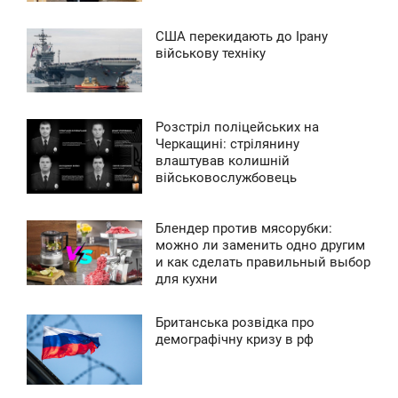
0
США перекидають до Ірану
8:05
військову техніку
0
ВТОРОК
0
Розстріл поліцейських на
4:52
Черкащині: стрілянину
0
влаштував колишній
ВТОРОК
військовослужбовець
0
Блендер против мясорубки:
11:21
можно ли заменить одно другим
0
и как сделать правильный выбор
ВТОРОК
для кухни
0
Британська розвідка про
0:38
демографічну кризу в рф
0
ВТОРОК
0