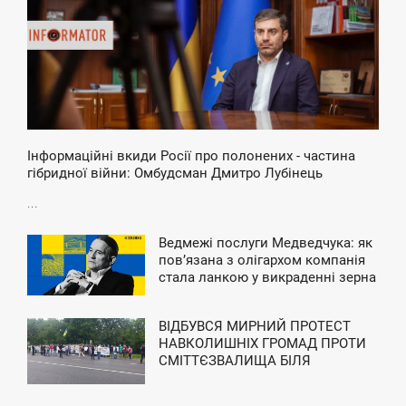
Інформаційні вкиди Росії про полонених - частина
гібридної війни: Омбудсман Дмитро Лубінець
...
Ведмежі послуги Медведчука: як
2:24
повʼязана з олігархом компанія
стала ланкою у викраденні зерна
ЕТВЕР
й металу з окупації
ВІДБУВСЯ МИРНИЙ ПРОТЕСТ
8:00
НАВКОЛИШНІХ ГРОМАД ПРОТИ
СМІТТЄЗВАЛИЩА БІЛЯ
УБОТА
ЛЮДАВКИ