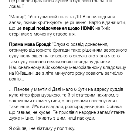
Це рішення фактично зупиняє будівництво на цій
локації.
"Мадяр", 1й штурмовий полк та ДШВ оприлюднили
заяви, якими критикують це рішення. Варто відзначити,
що це
перші повідомлення щодо НВМК
на їхніх
сторінках з моменту створення.
Пряма мова Бровді
: "Слухаю розвід донесення,
отримую від юриста бригади таке: рішенням верховного
суду після рішення київського окружного х.зна якого
там суду визнано незаконною передачу ділянки
Національному військовому меморіальному кладовищу
на Київщині, де з літа минулого року ховають загиблих
воїнів...
... Панове у мантіях! Далі мало б бути на адресу суддів
купа літер французькою, та й зі статевим нахилом, з
закликами схаменутися, з погрозами повернутися і
таке інше. Й*х ви вгадали, розпорядники долі. Собака,
що гавкає, не кусає. Те прислівʼя народне запамʼятайте
дуже міцно. І живіть з цим, ниці паскуди.
Я обіцяв, і не лізтиму у політику.