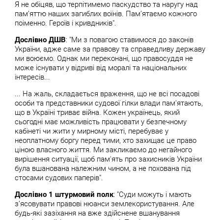
Я не обіцяв, що терпітимемо паскудство та наругу над
памʼяттю наших загиблих воїнів. Памʼятаємо кожного
поіменно. Героїв і кривдників".
Дослівно ДШВ
: "Ми з повагою ставимося до законів
України, адже саме за правову та справедливу державу
ми воюємо. Однак ми переконані, що правосуддя не
може існувати у відриві від моралі та національних
інтересів...
... ​На жаль, складається враження, що не всі посадові
особи та представники судової гілки влади пам'ятають,
що в Україні триває війна. Кожен українець, який
сьогодні має можливість працювати у безпечному
кабінеті чи жити у мирному місті, перебуває у
неоплатному боргу перед тими, хто захищає це право
ціною власного життя. Ми закликаємо до негайного
вирішення ситуації, щоб пам'ять про захисників України
була вшанована належним чином, а не похована під
стосами судових паперів".
Дослівно 1 штурмовий полк
: "Суди можуть і мають
зʼясовувати правові нюанси землекористування. Але
будь-які зазіхання на вже здійснене вшанування