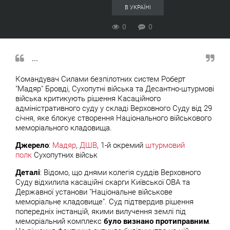
В УКРАЇНІ
0
0
...
Командувач Силами безпілотних систем Роберт
"Мадяр" Бровді, Сухопутні війська та Десантно-штурмові
війська критикують рішення Касаційного
адміністративного суду у складі Верховного Суду від 29
січня, яке блокує створення Національного військового
меморіального кладовища.
Джерело
:
Мадяр
,
ДШВ
, 1-й окремий
штурмовий
полк
Сухопутних військ
Деталі
: Відомо, що днями колегія суддів Верховного
Суду відхилила касаційні скарги Київської ОВА та
Державної установи "Національне військове
меморіальне кладовище". Суд підтвердив рішення
попередніх інстанцій, якими вилучення землі під
меморіальний комплекс
було визнано протиправним
.