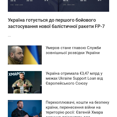
Україна готується до першого бойового
застосування нової балістичної ракети FP-7
...
Умеров стане главою Служби
9:43
зовнішньої розвідки України
ПОНЕДІЛОК
0
Україна отримала €3,47 млрд у
6:16
межах Ukraine Support Loan від
Європейського Союзу
ЯТНИЦЯ
0
Перехоплювачі, кошти на безпеку
7:52
країни, перенесення війни на
територію росії: Євгеній Хмара
ВТОРОК