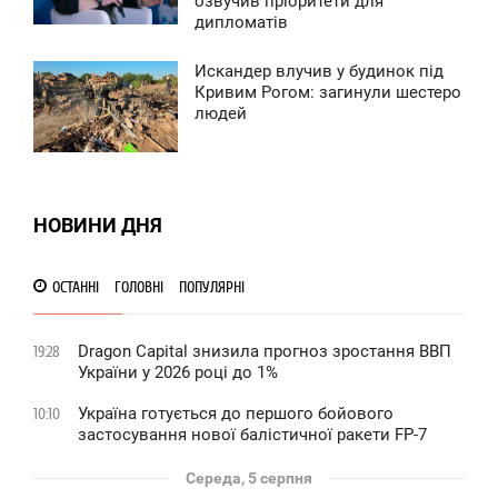
озвучив пріоритети для
дипломатів
0
Искандер влучив у будинок під
8:44
Кривим Рогом: загинули шестеро
людей
ЕТВЕР
0
0
НОВИНИ ДНЯ
ОСТАННІ
ГОЛОВНІ
ПОПУЛЯРНІ
Dragon Capital знизила прогноз зростання ВВП
19:28
України у 2026 році до 1%
Україна готується до першого бойового
10:10
застосування нової балістичної ракети FP-7
Середа, 5 серпня