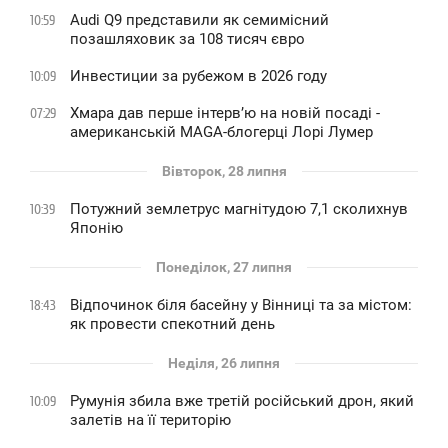
Audi Q9 представили як семимісний
10:59
позашляховик за 108 тисяч євро
Инвестиции за рубежом в 2026 году
10:09
Хмара дав перше інтервʼю на новій посаді -
07:29
американській MAGA-блогерці Лорі Лумер
Вівторок, 28 липня
Потужний землетрус магнітудою 7,1 сколихнув
10:39
Японію
Понеділок, 27 липня
Відпочинок біля басейну у Вінниці та за містом:
18:43
як провести спекотний день
Неділя, 26 липня
Румунія збила вже третій російський дрон, який
10:09
залетів на її територію