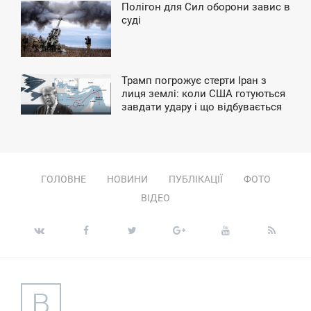
Полігон для Сил оборони завис в
4:19
суді
ЕТВЕР
Трамп погрожує стерти Іран з
9:15
лиця землі: коли США готуються
завдати удару і що відбувається
ЕТВЕР
ГОЛОВНЕ
НОВИНИ
ПУБЛІКАЦІЇ
ФОТО
ВІДЕО