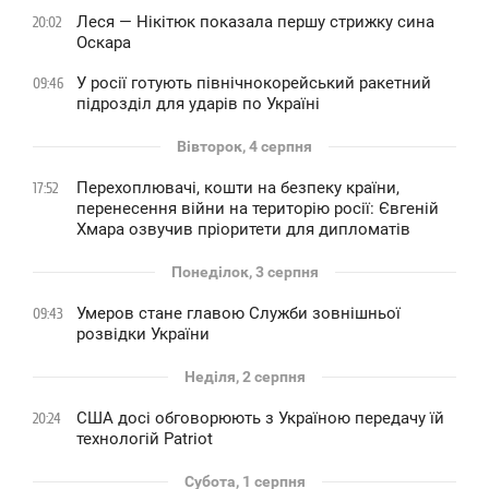
Леся — Нікітюк показала першу стрижку сина
20:02
Оскара
У росії готують північнокорейський ракетний
09:46
підрозділ для ударів по Україні
Вівторок, 4 серпня
Перехоплювачі, кошти на безпеку країни,
17:52
перенесення війни на територію росії: Євгеній
Хмара озвучив пріоритети для дипломатів
Понеділок, 3 серпня
Умеров стане главою Служби зовнішньої
09:43
розвідки України
Неділя, 2 серпня
США досі обговорюють з Україною передачу їй
20:24
технологій Patriot
Субота, 1 серпня