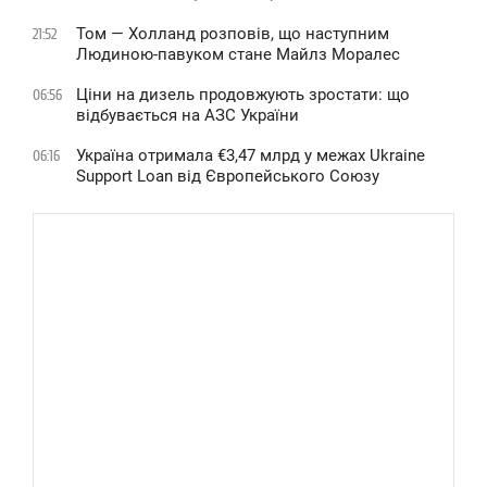
Том — Холланд розповів, що наступним
21:52
Людиною-павуком стане Майлз Моралес
Ціни на дизель продовжують зростати: що
06:56
відбувається на АЗС України
Україна отримала €3,47 млрд у межах Ukraine
06:16
Support Loan від Європейського Союзу