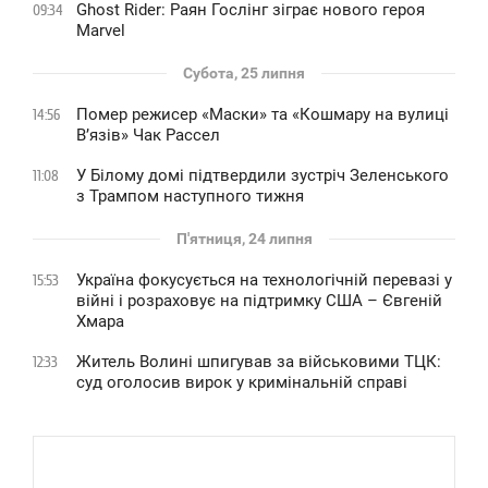
Ghost Rider: Раян Гослінг зіграє нового героя
09:34
Marvel
Субота, 25 липня
Помер режисер «Маски» та «Кошмару на вулиці
14:56
В’язів» Чак Рассел
У Білому домі підтвердили зустріч Зеленського
11:08
з Трампом наступного тижня
П'ятниця, 24 липня
Україна фокусується на технологічній перевазі у
15:53
війні і розраховує на підтримку США – Євгеній
Хмара
Житель Волині шпигував за військовими ТЦК:
12:33
суд оголосив вирок у кримінальній справі