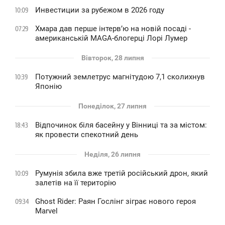
Инвестиции за рубежом в 2026 году
10:09
Хмара дав перше інтервʼю на новій посаді -
07:29
американській MAGA-блогерці Лорі Лумер
Вівторок, 28 липня
Потужний землетрус магнітудою 7,1 сколихнув
10:39
Японію
Понеділок, 27 липня
Відпочинок біля басейну у Вінниці та за містом:
18:43
як провести спекотний день
Неділя, 26 липня
Румунія збила вже третій російський дрон, який
10:09
залетів на її територію
Ghost Rider: Раян Гослінг зіграє нового героя
09:34
Marvel