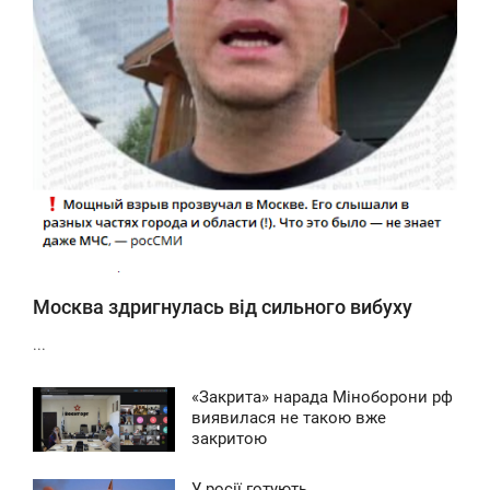
Москва здригнулась від сильного вибуху
...
«Закрита» нарада Міноборони рф
8:06
виявилася не такою вже
закритою
ЯТНИЦЯ
У росії готують
0