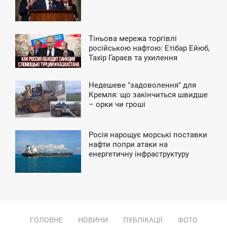
ПОНЕДІЛОК
Тіньова мережа торгівлі
8:01
російською нафтою: Етібар Ейюб,
Тахір Гараєв та ухилення
ЕРЕДА
«Роснефті» від санкцій
Недешеве "задоволення" для
3:24
Кремля: що закінчиться швидше
– орки чи гроші
ЕРЕДА
Росія нарощує морські поставки
5:38
нафти попри атаки на
енергетичну інфраструктуру
ВТОРОК
ГОЛОВНЕ
НОВИНИ
ПУБЛІКАЦІЇ
ФОТО