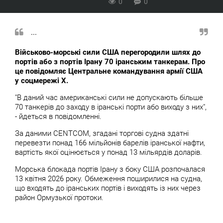
0
0
...
Військово-морські сили США перегородили шлях до
портів або з портів Ірану 70 іранським танкерам. Про
це повідомляє Центральне командування армії США
у соцмережі X.
"В даний час американські сили не допускають більше
70 танкерів до заходу в іранські порти або виходу з них",
- йдеться в повідомленні.
За даними CENTCOM, згадані торгові судна здатні
перевезти понад 166 мільйонів барелів іранської нафти,
вартість якої оцінюється у понад 13 мільярдів доларів.
Морська блокада портів Ірану з боку США розпочалася
13 квітня 2026 року. Обмеження поширилися на судна,
що входять до іранських портів і виходять із них через
район Ормузької протоки.