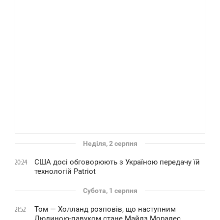
Неділя, 2 серпня
США досі обговорюють з Україною передачу їй
20:24
технологій Patriot
Субота, 1 серпня
Том — Холланд розповів, що наступним
21:52
Людиною-павуком стане Майлз Моралес