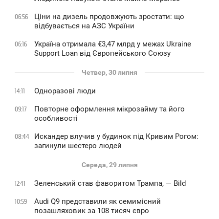
Ціни на дизель продовжують зростати: що
06:56
відбувається на АЗС України
Україна отримала €3,47 млрд у межах Ukraine
06:16
Support Loan від Європейського Союзу
Четвер, 30 липня
Одноразові люди
14:11
Повторне оформлення мікрозайму та його
09:17
особливості
Искандер влучив у будинок під Кривим Рогом:
08:44
загинули шестеро людей
Середа, 29 липня
Зеленський став фаворитом Трампа, — Bild
12:41
Audi Q9 представили як семимісний
10:59
позашляховик за 108 тисяч євро