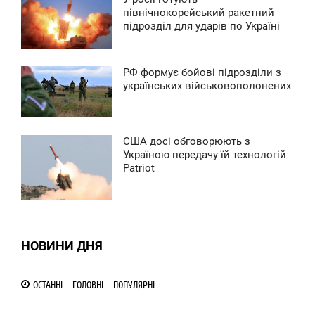
9:46
північнокорейський ракетний
підрозділ для ударів по Україні
ЕРЕДА
0
РФ формує бойові підрозділи з
8:09
українських військовополонених
ЯТНИЦЯ
0
США досі обговорюють з
0:24
Україною передачу їй технологій
Patriot
ЕДІЛЯ
0
0
НОВИНИ ДНЯ
ОСТАННІ
ГОЛОВНІ
ПОПУЛЯРНІ