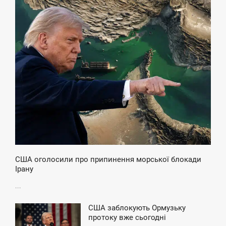
9:46
ЕТВЕР
США оголосили про припинення морської блокади
Ірану
...
США заблокують Ормузьку
9:25
протоку вже сьогодні