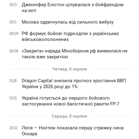
Дженніфер Еністон цілувалася з бойфрендом
09:21
на яхті
Москва здригнулась від сильного вибуху
09:11
РФ формує бойові підрозділи з українських
08:09
військовополонених
«Закрита» нарада Міноборони рф виявилася не
08:06
такою вже закритою
Четвер, 6 серпня
Dragon Capital знизила прогноз зростання ВВП
19:28
України у 2026 році до 1%
Україна готується до першого бойового
10:10
застосування нової балістичної ракети FP-7
Середа, 5 серпня
Леся — Нікітюк показала першу стрижку сина
20:02
Оскара