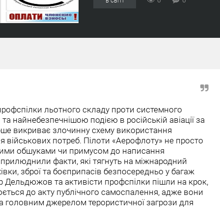
0
0
В СВІТІ
рофспілки льотного складу проти системного
та найнебезпечнішою подією в російській авіації за
перше викриває злочинну схему використання
ля військових потреб. Пілоти «Аерофлоту» не просто
ими обшуками чи примусом до написання
прилюднили факти, які тягнуть на міжнародний
вки, зброї та боєприпасів безпосередньо у багаж
ор Дельдюжов та активісти профспілки пішли на крок,
нюється до акту публічного самоспалення, адже вони
 а головним джерелом терористичної загрози для