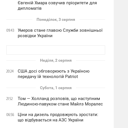
Євгеній Хмара озвучив пріоритети для
дипломатів
Понеділок, 3 серпня
Умеров стане главою Служби зовнішньої
09:43
розвідки України
Неділя, 2 серпня
США досі обговорюють з Україною
20:24
передачу їй технологій Patriot
Субота, 1 серпня
Том — Холланд розповів, що наступним
21:52
Людиною-павуком стане Майлз Моралес
Ціни на дизель продовжують зростати:
06:56
що відбувається на АЗС України