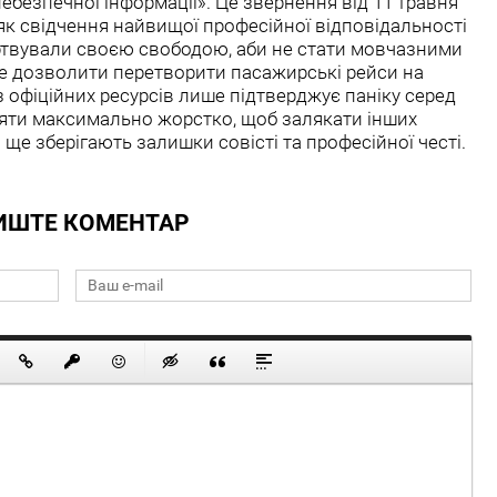
небезпечної інформації». Це звернення від 11 травня
ї як свідчення найвищої професійної відповідальності
ертвували своєю свободою, аби не стати мовчазними
е дозволити перетворити пасажирські рейси на
з офіційних ресурсів лише підтверджує паніку серед
діяти максимально жорстко, щоб залякати інших
і ще зберігають залишки совісті та професійної честі.
ИШТЕ КОМЕНТАР