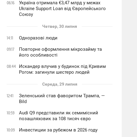
Україна отримала €3,47 млрд у межах
06:16
Ukraine Support Loan від Європейського
Союзу
Четвер, 30 липня
Одноразові люди
14:11
Повторне оформлення мікрозайму та
09:17
його особливості
Искандер влучив у будинок під Кривим
08:44
Рогом: загинули шестеро людей
Середа, 29 липня
Зеленський став фаворитом Трампа, —
12:41
Bild
Audi Q9 представили як семимісний
10:59
позашляховик за 108 тисяч євро
Инвестиции за рубежом в 2026 году
10:09