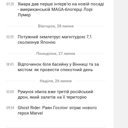
Хмара дав перше інтервʼю на новій посаді
07:29
- американській MAGA-блогерці Лорі
Лумер
Вівторок, 28 липня
Потужний землетрус магнітудою 7,1
10:39
сколихнув Японію
Понеділок, 27 липня
Відпочинок біля басейну у Вінниці та за
18:43
містом: як провести спекотний день
Неділя, 26 липня
Румунія збила вже третій російський
10:09
дрон, який залетів на її територію
Ghost Rider: Раян Гослінг зіграє нового
09:34
героя Marvel