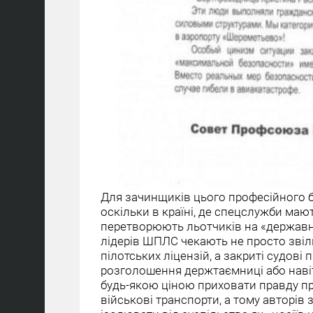
Для зачинщиків цього професійного 
оскільки в країні, де спецслужби маю
перетворюють льотчиків на «державни
лідерів ШПЛС чекають не просто зві
пілотських ліцензій, а закриті судові
розголошення держтаємниці або наві
будь-якою ціною приховати правду про
військові транспорти, а тому авторі