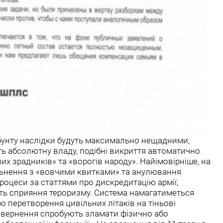
бунту наслідки будуть максимально нещадними,
ть абсолютну владу, подібні викриття автоматично
х зрадників» та «ворогів народу». Найімовірніше, на
льнення з «вовчими квитками» та анулювання
 процеси за статтями про дискредитацію армії,
ть сприяння тероризму. Система намагатиметься
 перетворення цивільних літаків на тіньові
в звернення спробують зламати фізично або