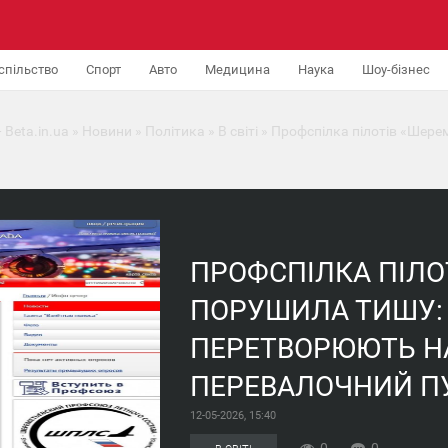
спільство
Спорт
Авто
Медицина
Наука
Шоу-бізнес
 Beta.in.ua
»
Новини
»
Політика
»
В світі
» Профспілка пілотів «Шере
ПРОФСПІЛКА ПІЛО
ПОРУШИЛА ТИШУ:
ПЕРЕТВОРЮЮТЬ Н
ПЕРЕВАЛОЧНИЙ П
12-05-2026, 15:40