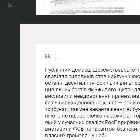
...
Публічний демарш Шереметьєвської п
свавілля силовиків став найгучнішою 
останні десятиліття, оскільки він в
цивільних бортів як «живого щита» д
висловили невдоволення принизлив
фальшивих доносів на колег — вони о
трибунал: таємне завантаження вибухі
нічого не підозрюючих пасажирів. Іг
який у сучасних реаліях Росії прирів
виставили ФСБ не гарантом безпеки,
власних громадян у небі.