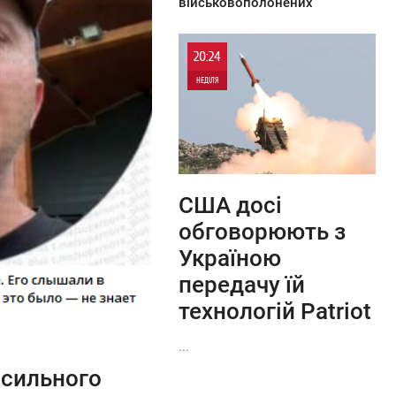
військовополонених
20:24
НЕДІЛЯ
0
0
США досі
обговорюють з
Україною
передачу їй
технологій Patriot
...
 сильного