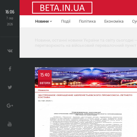
16:06
7 сер
Новини
Події
Політика
Економіка
Су
2026
Новини, останні новини України та світу сьогодні —
перетворюють на військовий перевалочний пункт
15:40
ВІВТОРОК
0
0