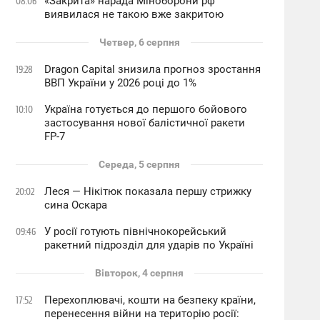
«Закрита» нарада Міноборони рф
08:06
виявилася не такою вже закритою
Четвер, 6 серпня
Dragon Capital знизила прогноз зростання
19:28
ВВП України у 2026 році до 1%
Україна готується до першого бойового
10:10
застосування нової балістичної ракети
FP-7
Середа, 5 серпня
Леся — Нікітюк показала першу стрижку
20:02
сина Оскара
У росії готують північнокорейський
09:46
ракетний підрозділ для ударів по Україні
Вівторок, 4 серпня
Перехоплювачі, кошти на безпеку країни,
17:52
перенесення війни на територію росії: