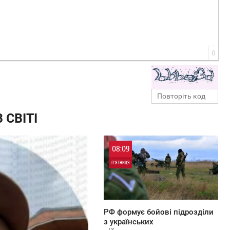
0
 СВІТІ
08:09
П'ЯТНИЦЯ
0
РФ формує бойові підрозділи
з українських