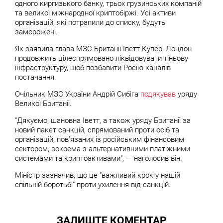
одного киргизького банку, трьох грузинських компаній
та великої міжнародної криптобіржі. Усі активи
організацій, які потрапили до списку, будуть
заморожені.
Як заявила глава МЗС Британії Іветт Купер, Лондон
продовжить цілеспрямовано ліквідовувати тіньову
інфраструктуру, щоб позбавити Росію каналів
постачання.
Очільник МЗС України Андрій Сибіга
подякував
уряду
Великої Британії.
"Дякуємо, шановна Іветт, а також уряду Британії за
новий пакет санкцій, спрямований проти осіб та
організацій, пов’язаних із російським фінансовим
сектором, зокрема з альтернативними платіжними
системами та криптоактивами", — наголосив він.
Міністр зазначив, що це "важливий крок у нашій
спільній боротьбі" проти ухилення від санкцій.
ЗАЛИШТЕ КОМЕНТАР