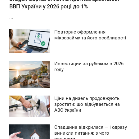
ВВП України у 2026 році до 1%
...
Повторне оформлення
9:17
мікрозайму та його особливості
ЕТВЕР
0
Инвестиции за рубежом в 2026
0:09
году
ЕРЕДА
0
Ціни на дизель продовжують
6:56
зростати: що відбувається на
АЗС України
ЯТНИЦЯ
0
Спадщина відкрилася — і одразу
14:11
виникли питання: з чого
починати