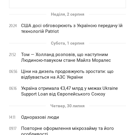
Неділя, 2 серпня
США досі обговорюють з Україною передачу їй
20:24
технологій Patriot
Субота, 1 серпня
Том — Холланд розповів, що наступним
21:52
Людиною-павуком стане Майлз Моралес
Ціни на дизель продовжують зростати: що
06:56
відбувається на АЗС України
Україна отримала €3,47 млрд у межах Ukraine
06:16
Support Loan від Європейського Союзу
Четвер, 30 липня
Одноразові люди
14:11
Повторне оформлення мікрозайму та його
09:17
особливості