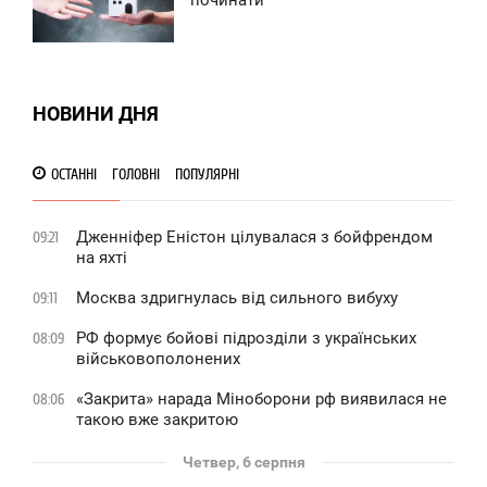
ЕТВЕР
0
0
НОВИНИ ДНЯ
ОСТАННІ
ГОЛОВНІ
ПОПУЛЯРНІ
Дженніфер Еністон цілувалася з бойфрендом
09:21
на яхті
Москва здригнулась від сильного вибуху
09:11
РФ формує бойові підрозділи з українських
08:09
військовополонених
«Закрита» нарада Міноборони рф виявилася не
08:06
такою вже закритою
Четвер, 6 серпня