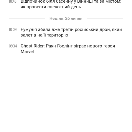
Відпочинок біля басейну у Вінниці та за містом:
18:43
як провести спекотний день
Неділя, 26 липня
Румунія збила вже третій російський дрон, який
10:09
залетів на її територію
Ghost Rider: Раян Гослінг зіграє нового героя
09:34
Marvel