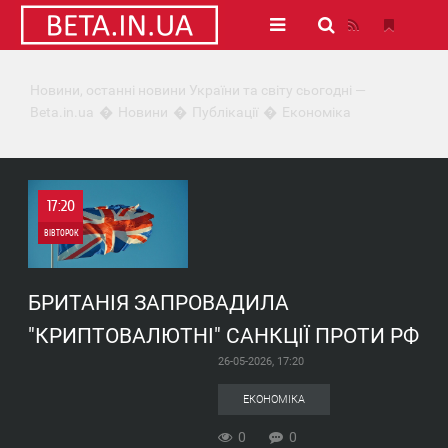
Новини, останні новини України та світу сьогодні —
Beta.in.ua
Новини
Публікації
Економіка
17:20
ВІВТОРОК
0
БРИТАНІЯ ЗАПРОВАДИЛА
0
"КРИПТОВАЛЮТНІ" САНКЦІЇ ПРОТИ РФ
26-05-2026, 17:20
ЕКОНОМІКА
0
0