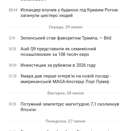
Искандер влучив у будинок під Кривим Рогом:
08:44
загинули шестеро людей
Середа, 29 липня
Зеленський став фаворитом Трампа, — Bild
12:41
Audi Q9 представили як семимісний
10:59
позашляховик за 108 тисяч євро
Инвестиции за рубежом в 2026 году
10:09
Хмара дав перше інтервʼю на новій посаді -
07:29
американській MAGA-блогерці Лорі Лумер
Вівторок, 28 липня
Потужний землетрус магнітудою 7,1 сколихнув
10:39
Японію
Понеділок, 27 липня