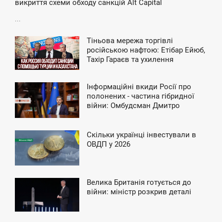
викриття схеми обходу санкцій Alt Capital
...
Тіньова мережа торгівлі
8:01
російською нафтою: Етібар Ейюб,
Тахір Гараєв та ухилення
ЕРЕДА
«Роснефті» від санкцій
Інформаційні вкиди Росії про
9:30
полонених - частина гібридної
війни: Омбудсман Дмитро
ЯТНИЦЯ
Лубінець
Скільки українці інвестували в
7:36
ОВДП у 2026
ВТОРОК
Велика Британія готується до
3:15
війни: міністр розкрив деталі
ЯТНИЦЯ