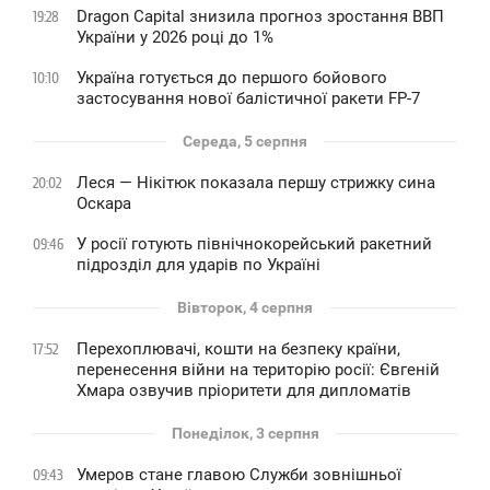
Dragon Capital знизила прогноз зростання ВВП
19:28
України у 2026 році до 1%
Україна готується до першого бойового
10:10
застосування нової балістичної ракети FP-7
Середа, 5 серпня
Леся — Нікітюк показала першу стрижку сина
20:02
Оскара
У росії готують північнокорейський ракетний
09:46
підрозділ для ударів по Україні
Вівторок, 4 серпня
Перехоплювачі, кошти на безпеку країни,
17:52
перенесення війни на територію росії: Євгеній
Хмара озвучив пріоритети для дипломатів
Понеділок, 3 серпня
Умеров стане главою Служби зовнішньої
09:43